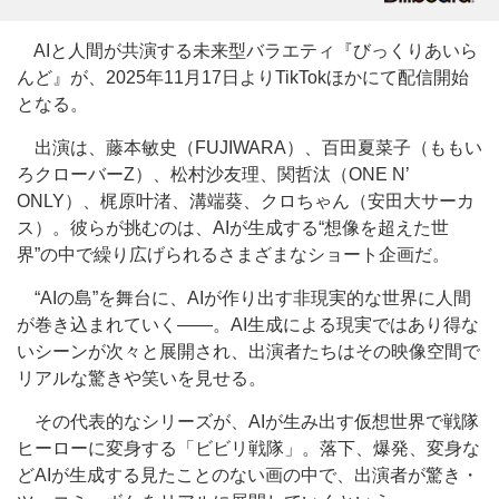
AIと人間が共演する未来型バラエティ『びっくりあいら
んど』が、2025年11月17日よりTikTokほかにて配信開始
となる。
出演は、藤本敏史（FUJIWARA）、百田夏菜子（ももい
ろクローバーZ）、松村沙友理、関哲汰（ONE N’
ONLY）、梶原叶渚、溝端葵、クロちゃん（安田大サーカ
ス）。彼らが挑むのは、AIが生成する“想像を超えた世
界”の中で繰り広げられるさまざまなショート企画だ。
“AIの島”を舞台に、AIが作り出す非現実的な世界に人間
が巻き込まれていく――。AI生成による現実ではあり得な
いシーンが次々と展開され、出演者たちはその映像空間で
リアルな驚きや笑いを見せる。
その代表的なシリーズが、AIが生み出す仮想世界で戦隊
ヒーローに変身する「ビビリ戦隊」。落下、爆発、変身な
どAIが生成する見たことのない画の中で、出演者が驚き・