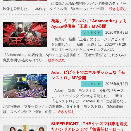
に収録されるEP制作ビハインド映像のティザー
映像を公開した。 本作は、タイトル曲「So Honey」の中の印 …
続きを読む
葛葉、ミニアルバム『Adamantite』より
Ayase提供曲「王道」MV公開
2026年8月8日
Ｊ－ＰＯＰ
葛葉が、新曲「王道」のミュージックビデオ
を公開した。 新曲「王道」は、2026年7月29
日にリリースされたニューミニアルバム
『Adamantite』の収録曲。Ayaseによる提供曲で、“王者の苦悩”と“これからの
意思表明”が込められてい …
続きを読む
Ado、ビビッドでエネルギッシュな「モ
ンストロ」MV公開
2026年8月8日
Ｊ－ＰＯＰ
Adoが、新曲「モンストロ」を配信リリース
し、ミュージックビデオを公開した。 新曲
「モンストロ」は、2026年8月7日に公開となっ
た実写映画『ブルーロック』の主題歌。タイトル「モンストロ」（Monstruo）
は、スペイン語で「怪物」の意 …
続きを読む
SUPER EIGHT、THEイナズマ戦隊を迎え
たバンドアレンジで「無責任ヒーロー」