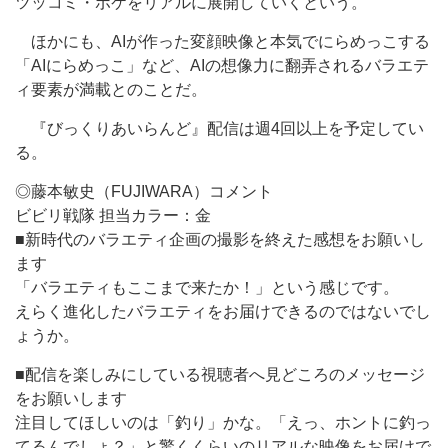
ツッコミ・ボケをリアルに展開していくという。
ほかにも、AIが作った変顔映像と本気でにらめっこする
「AIにらめっこ」など、AIの想像力に翻弄されるバラエテ
ィ要素が満載とのことだ。
『びっくりあいらんど』配信は週4回以上を予定してい
る。
◎藤本敏史（FUJIWARA）コメント
ビビリ戦隊 担当カラー：金
■新時代のバラエティ企画の撮影を終えた感想をお願いし
ます
「バラエティもここまで来たか！」という感じです。
えらく進化したバラエティをお届けできるのではないでし
ょうか。
■配信を楽しみにしている視聴者へ見どころのメッセージ
をお願いします
注目してほしいのは「釣り」かな。「えっ、ホントに釣っ
てるんでしょ？」と驚くくらいのリアルな映像をお届けで