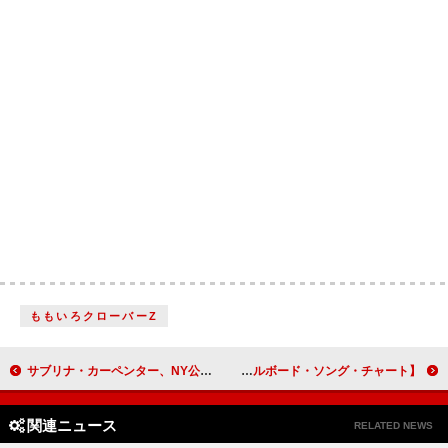
ももいろクローバーZ
サブリナ・カーペンター、NY公演でアン・ハサウェイを“逮捕”「こんなに美しいなんて罪」
【米ビルボード・ソング・チャート】テイラー・スウィフト「ザ・フェイト・オブ・オフィーリア」3週連続首位、オリヴィア・ディーン初TOP10入り
関連ニュース
RELATED NEWS