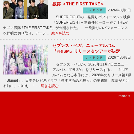
披露 ＜THE FIRST TAKE＞
2026年8月8日
Ｊ－ＰＯＰ
SUPER EIGHTの一発撮りパフォーマンス映像
『SUPER EIGHT – 無責任ヒーロー with THEイ
ナズマ戦隊 / THE FIRST TAKE』が公開された。 一発撮りのパフォーマンス
を鮮明に切り取り、アーテ …
続きを読む
セブンス・ベガ、ニューアルバム
『PRISM』リリース＆ツアーが決定
2026年8月8日
Ｊ－ＰＯＰ
セブンス・ベガが、2026年11月7日にニュー
アルバム『PRISM』をリリースする。 2ndア
ルバムとなる本作には、2026年のリリース第1弾
「Slump!」、日本テレビ系ドラマ『多すぎる恋と殺人』の主題歌「魔法がとけ
る前に」に加え、「 …
続きを読む
more »