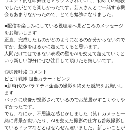
ラエティ的な即興性もミックスされていて、初めての経験
でしたがとても楽しかったです。芸人さんとご一緒する機
会もあまりなかったので、とても勉強になりました。
■配信を楽しみにしている視聴者へ見どころのメッセージ
をお願いします
正直、完成したものがどのようになるのか分からないので
すが、想像をはるかに超えてくると思います。
人間だけではできない表現の壁をAIを交えて超えていくと
いう新しい部分にぜひ注目して頂けたら嬉しいです。
◎梶原叶渚 コメント
ビビリ戦隊 担当カラー：ピンク
■新時代のバラエティ企画の撮影を終えた感想をお願いし
ます
バックに映像が投影されているのでお芝居がすごくやりや
すかったです。
でも、なにか、不思議な感じがしました（笑）カメラと一
緒に背景が動いたり、AIを交えた撮影の仕方も普段撮影し
ているドラマなどとはぜんぜん違いました。新しいことが