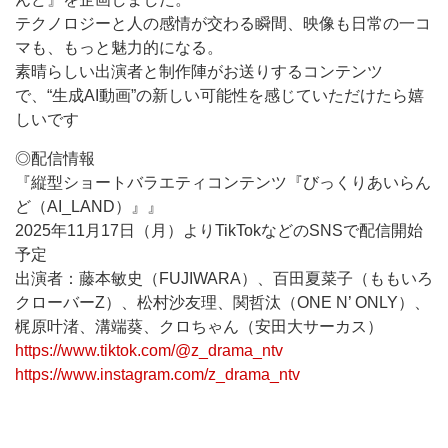
テクノロジーと人の感情が交わる瞬間、映像も日常の一コ
マも、もっと魅力的になる。
素晴らしい出演者と制作陣がお送りするコンテンツ
で、“生成AI動画”の新しい可能性を感じていただけたら嬉
しいです
◎配信情報
『縦型ショートバラエティコンテンツ『びっくりあいらん
ど（AI_LAND）』』
2025年11月17日（月）よりTikTokなどのSNSで配信開始
予定
出演者：藤本敏史（FUJIWARA）、百田夏菜子（ももいろ
クローバーZ）、松村沙友理、関哲汰（ONE N’ ONLY）、
梶原叶渚、溝端葵、クロちゃん（安田大サーカス）
https://www.tiktok.com/@z_drama_ntv
https://www.instagram.com/z_drama_ntv