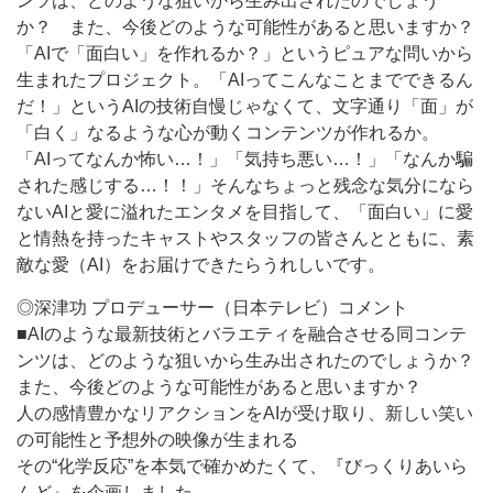
ンツは、どのような狙いから生み出されたのでしょう
か？ また、今後どのような可能性があると思いますか？
「AIで「面白い」を作れるか？」というピュアな問いから
生まれたプロジェクト。「AIってこんなことまでできるん
だ！」というAIの技術自慢じゃなくて、文字通り「面」が
「白く」なるような心が動くコンテンツが作れるか。
「AIってなんか怖い…！」「気持ち悪い…！」「なんか騙
された感じする…！！」そんなちょっと残念な気分になら
ないAIと愛に溢れたエンタメを目指して、「面白い」に愛
と情熱を持ったキャストやスタッフの皆さんとともに、素
敵な愛（AI）をお届けできたらうれしいです。
◎深津功 プロデューサー（日本テレビ）コメント
■AIのような最新技術とバラエティを融合させる同コンテ
ンツは、どのような狙いから生み出されたのでしょうか？
また、今後どのような可能性があると思いますか？
人の感情豊かなリアクションをAIが受け取り、新しい笑い
の可能性と予想外の映像が生まれる
その“化学反応”を本気で確かめたくて、『びっくりあいら
んど』を企画しました。