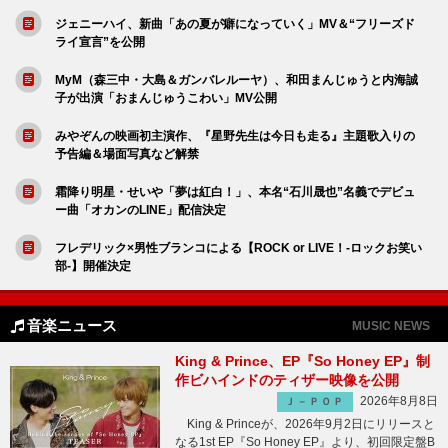
ジェニーハイ、新曲「あの夏が癖になっていく」MV＆“フリーズド
ライ宣言”を公開
MyM（森三中・大島＆ガンバレルーヤ）、和田まんじゅうと内海誠
子が出演「おまんじゅうこわい」MV公開
みやぞんの映画初主演作、『星野先生は今日も走る』主題歌入りの
予告編＆場面写真など解禁
霜降り明星・せいや「夢は紅白！」、本名“石川晟也”名義でデビュ
ー曲「オカンのLINE」配信決定
フレデリック×男性ブランコによる【ROCK or LIVE！-ロックお笑い
部-】開催決定
音楽ニュース
MUSIC NEWS
King & Prince、EP『So Honey EP』制
作ビハインドのティザー映像を公開
2026年8月8日
Ｊ－ＰＯＰ
King & Princeが、2026年9月2日にリリースと
なる1st EP『So Honey EP』より、初回限定盤B