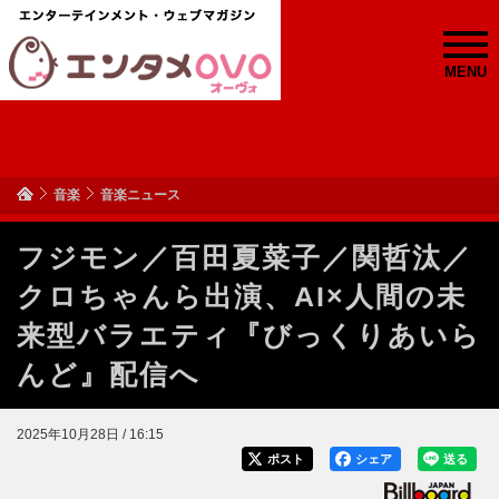
MENU
音楽
音楽ニュース
フジモン／百田夏菜子／関哲汰／
クロちゃんら出演、AI×人間の未
来型バラエティ『びっくりあいら
んど』配信へ
2025年10月28日 / 16:15
ポスト
シェア
送る