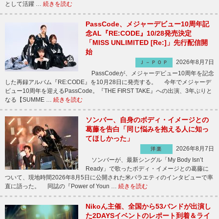
として活躍 …
続きを読む
PassCode、メジャーデビュー10周年記
念AL『RE:CODE』10/28発売決定
「MISS UNLIMITED [Re:]」先行配信開
始
2026年8月7日
Ｊ－ＰＯＰ
PassCodeが、メジャーデビュー10周年を記念
した再録アルバム『RE:CODE』を10月28日に発売する。 今年でメジャーデ
ビュー10周年を迎えるPassCode。『THE FIRST TAKE』への出演、3年ぶりと
なる【SUMME …
続きを読む
ソンバー、自身のボディ・イメージとの
葛藤を告白「同じ悩みを抱える人に知っ
てほしかった」
2026年8月7日
洋楽
ソンバーが、最新シングル「My Body Isn’t
Ready」で歌ったボディ・イメージとの葛藤に
ついて、現地時間2026年8月5日に公開された米バラエティのインタビューで率
直に語った。 同誌の『Power of Youn …
続きを読む
Nikoん主催、全国から53バンドが出演し
た2DAYSイベントのレポート到着＆ライ