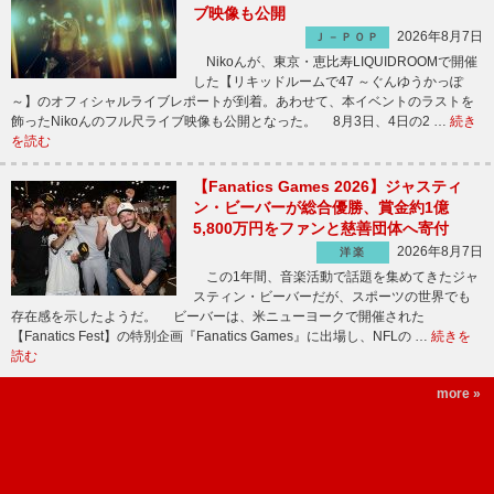
ブ映像も公開
2026年8月7日
Ｊ－ＰＯＰ
Nikoんが、東京・恵比寿LIQUIDROOMで開催
した【リキッドルームで47 ～ぐんゆうかっぽ
～】のオフィシャルライブレポートが到着。あわせて、本イベントのラストを
飾ったNikoんのフル尺ライブ映像も公開となった。 8月3日、4日の2 …
続き
を読む
【Fanatics Games 2026】ジャスティ
ン・ビーバーが総合優勝、賞金約1億
5,800万円をファンと慈善団体へ寄付
2026年8月7日
洋楽
この1年間、音楽活動で話題を集めてきたジャ
スティン・ビーバーだが、スポーツの世界でも
存在感を示したようだ。 ビーバーは、米ニューヨークで開催された
【Fanatics Fest】の特別企画『Fanatics Games』に出場し、NFLの …
続きを
読む
more »