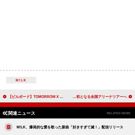
M!LK
【ビルボード】TOMORROW X TOGETHER『Starkissed』33万枚超でアルバム・セールス・チャート首位
IMP.、ニューアルバム『MAGenter』12月リリース 初となる全国アリーナツアーへ
関連ニュース
RELATED NEWS
M!LK、爆発的な愛を歌った新曲「好きすぎて滅！」配信リリース