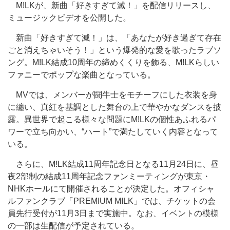
M!LKが、新曲「好きすぎて滅！」を配信リリースし、
ミュージックビデオを公開した。
新曲「好きすぎて滅！」は、「あなたが好き過ぎて存在
ごと消えちゃいそう！」という爆発的な愛を歌ったラブソ
ング。M!LK結成10周年の締めくくりを飾る、M!LKらしい
ファニーでポップな楽曲となっている。
MVでは、メンバーが闘牛士をモチーフにした衣装を身
に纏い、真紅を基調とした舞台の上で華やかなダンスを披
露。異世界で起こる様々な問題にM!LKの個性あふれるパ
ワーで立ち向かい、“ハート”で満たしていく内容となって
いる。
さらに、M!LK結成11周年記念日となる11月24日に、昼
夜2部制の結成11周年記念ファンミーティングが東京・
NHKホールにて開催されることが決定した。オフィシャ
ルファンクラブ「PREMIUM MILK」では、チケットの会
員先行受付が11月3日まで実施中。なお、イベントの模様
の一部は生配信が予定されている。