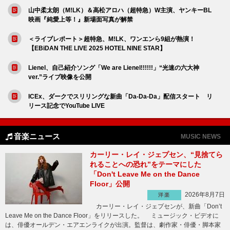
山中柔太朗（M!LK）＆高松アロハ（超特急）W主演、ヤンキーBL
映画『純愛上等！』新場面写真が解禁
＜ライブレポート＞超特急、M!LK、ワンエンら9組が熱演！
【EBiDAN THE LIVE 2025 HOTEL NINE STAR】
Lienel、自己紹介ソング「We are Lienel!!!!!!」“光速の六大神
ver.”ライブ映像を公開
ICEx、ダークでスリリングな新曲「Da-Da-Da」配信スタート リ
リース記念でYouTube LIVE
音楽ニュース
MUSIC NEWS
カーリー・レイ・ジェプセン、“見捨てら
れることへの恐れ”をテーマにした
「Don't Leave Me on the Dance
Floor」公開
2026年8月7日
洋楽
カーリー・レイ・ジェプセンが、新曲「Don’t
Leave Me on the Dance Floor」をリリースした。 ミュージック・ビデオに
は、俳優オールデン・エアエンライクが出演。監督は、劇作家・俳優・脚本家