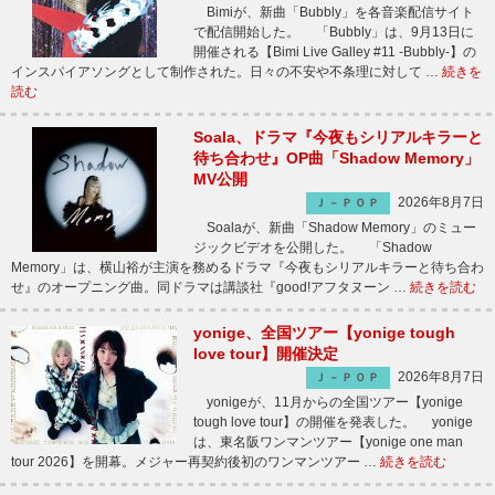
Bimiが、新曲「Bubbly」を各音楽配信サイト
で配信開始した。 「Bubbly」は、9月13日に
開催される【Bimi Live Galley #11 -Bubbly-】の
インスパイアソングとして制作された。日々の不安や不条理に対して …
続きを
読む
Soala、ドラマ『今夜もシリアルキラーと
待ち合わせ』OP曲「Shadow Memory」
MV公開
2026年8月7日
Ｊ－ＰＯＰ
Soalaが、新曲「Shadow Memory」のミュー
ジックビデオを公開した。 「Shadow
Memory」は、横山裕が主演を務めるドラマ『今夜もシリアルキラーと待ち合わ
せ』のオープニング曲。同ドラマは講談社『good!アフタヌーン …
続きを読む
yonige、全国ツアー【yonige tough
love tour】開催決定
2026年8月7日
Ｊ－ＰＯＰ
yonigeが、11月からの全国ツアー【yonige
tough love tour】の開催を発表した。 yonige
は、東名阪ワンマンツアー【yonige one man
tour 2026】を開幕。メジャー再契約後初のワンマンツアー …
続きを読む