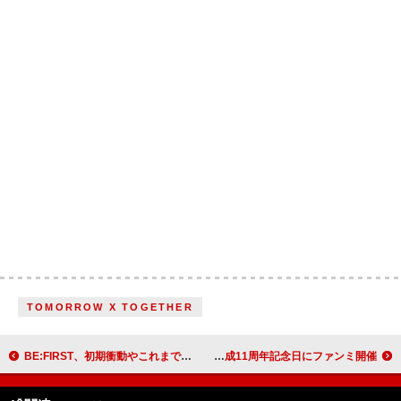
TOMORROW X TOGETHER
BE:FIRST、初期衝動やこれまでの軌跡を「I Want You Back」MVに詰め込む
M!LKが華やかにダンスする「好きすぎて滅！」MV公開、結成11周年記念日にファンミ開催