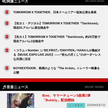
関連ニュース
RELATED NEWS
TOMORROW X TOGETHER、日本ドームツアー追加公演を発表
【先ヨミ・デジタル】TOMORROW X TOGETHER『Starkissed』
現在DLアルバム首位独走中
【先ヨミ】TOMORROW X TOGETHER『Starkissed』約29万枚で
現在アルバム1位独走中
＜コラム＞Number_i／BE:FIRST／ENHYPEN／HANAらが集結す
る【MUSIC EXPO LIVE 2025】――“初もの尽くし”のボーダーレス
な共演に注目
BOYNEXTDOOR、映画のような『The Action』トレーラー映像を
公開
音楽ニュース
MUSIC NEWS
Bimi、サマーチューン3曲第1弾
「Bubbly」配信開始
2026年8月7日
Ｊ－ＰＯＰ