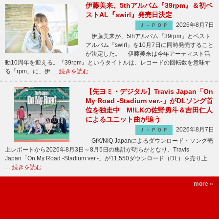
伊藤美来、5thアルバム『39rpm』＆初ベ
ストAL『swirl』発売日決定
2026年8月7日
Ｊ－ＰＯＰ
伊藤美来が、5thアルバム『39rpm』とベスト
アルバム『swirl』を10月7日に同時発売すること
が決定した。 伊藤美来は今年アーティスト活
動10周年を迎える。『39rpm』というタイトルは、レコードの回転数を意味す
る「rpm」に、伊 …
続きを読む
【先ヨミ・デジタル】Travis Japan「On
My Road -Stadium ver.-」がDLソング首
位を独走中 M!LKの佐野勇斗＆吉田仁人
によるユニット曲が追う
2026年8月7日
Ｊ－ＰＯＰ
GfK/NIQ Japanによるダウンロード・ソング売
上レポートから2026年8月3日～8月5日の集計が明らかとなり、Travis
Japan「On My Road -Stadium ver.-」が11,550ダウンロード（DL）を売り上
…
続きを読む
more »