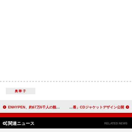
奥華子
ENHYPEN、約67万6千人の観客と共にした自身最大規模のワールドツアー完走「僕たちの公演が明日を生きる力になりますように」
カラノア、TVアニメ『ガチアクタ』第2クールED主題歌「番」CDジャケットデザイン公開
関連ニュース
RELATED NEWS