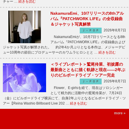
チャー …
続きを読む
NakamuraEmi、10/7リリースの8thアル
バム『PATCHWORK LIFE』の全収録曲
＆ジャケット写真解禁
2026年8月7日
Ｊ－ＰＯＰ
NakamuraEmiが、10月7日リリースとなる8th
アルバム『PATCHWORK LIFE』の収録曲および
ジャケット写真が解禁された。 約2年4か月ぶりとなる本作は、メジャーデビ
ュー10周年の節目にプロデューサーのカワムラヒロシとと …
続きを読む
＜ライブレポート＞鷲尾伶菜、初披露の
最新曲とともに描く軌跡と現在――2年ぶ
りのビルボードライブ・ツアー完走
2026年8月7日
Ｊ－ＰＯＰ
Flower、E-girlsを経て、現在はソロシンガー
として精力的に活動中の鷲尾伶菜が、7月24日
（金）にビルボードライブ横浜にて、自身2年ぶりとなるビルボードライブ・ツ
アー【Reina Washio Billboard Live 202 …
続きを読む
more »