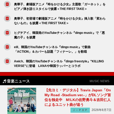
奥華子、劇場版アニメ『時をかける少女』主題歌「ガーネット」を
ピアノ弾き語りスタイルで披露＜THE FIRST TAKE＞
奥華子、初登場で劇場版アニメ『時をかける少女』挿入歌「変わら
ないもの」を披露＜THE FIRST TAKE＞
ヒグチアイ、韓国発のYouTubeチャンネル『dingo music』で「悪
魔の子」を披露
eill、韓国のYouTubeチャンネル『dingo music』で新曲
「ACTION」＆カバーも話題「フィナーレ。」を歌唱
Awich、韓国のYouTubeチャンネル『dingo freestyle』”KILLING
VERSE”に登場 LANAや韓国ラッパーとコラボ
音楽ニュース
MUSIC NEWS
【先ヨミ・デジタル】Travis Japan「On
My Road -Stadium ver.-」がDLソング首
位を独走中 M!LKの佐野勇斗＆吉田仁人
によるユニット曲が追う
2026年8月7日
Ｊ－ＰＯＰ