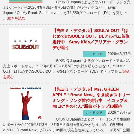
GfK/NIQ Japanによるダウンロード・ソング売
上レポートから2026年8月3日～8月5日の集計が明らかとなり、Travis
Japan「On My Road -Stadium ver.-」が11,550ダウンロード（DL）を売り上
…
続きを読む
【先ヨミ・デジタル】SOUL'd OUT『は
じめてのSOUL'd OUT』DLアルバム首位
走行中 Stray Kids／アリアナ・グラン
デが追う
2026年8月7日
Ｊ－ＰＯＰ
GfK/NIQ Japanによるダウンロード・アルバム
売上レポートから、2026年8月3日～8月5日の集計が明らかとなり、SOUL’d
OUT『はじめてのSOUL’d OUT』が341ダウンロード（DL）でトップを …
続き
を読む
【先ヨミ・デジタル】Mrs. GREEN
APPLE「Brand New」引き続きストリー
ミング・ソング首位走行中 イコラブ＆
M!LK“さのじん”新曲がトップ10圏内
2026年8月7日
Ｊ－ＰＯＰ
GfK/NIQ Japanによるストリーミング再生回数
レポートから2026年8月3日～8月5日の集計が明らかとなり、Mrs. GREEN
APPLE「Brand New」が3,751,105回で現在首位を走っている。 8月5日公開