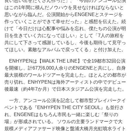
良い思い出をたくさん作った」、「今回のアンコール公演
はこの1年間に積んだノウハウを見せなければならないと
思いながら臨んだ。公演開始からENGENEとステージを
作っていくことができて幸せだった」と感想を伝えた。続
けて「今日だけは心配事や悩みを忘れ、僕たちの公演が明
日を生きていく力になってほしい」として「7人の旅程を
共にして下さって感謝しているし、今後も期待して見守っ
てほしい。素敵なアルバムで戻ってくる」と付け加えた。
ENHYPENは【WALK THE LINE】で全19都市32回公演
を開催し、計67万6,000人余りのENGENEと共にし、自身
最大規模のワールドツアーを完走した。ほとんどの都市が
売り切れ、ENHYPENは海外アーティストの中でデビュー
後最速（約4年7か月）で日本スタジアム公演を完走した。
一方、アンコール公演を記念して都市型プレイパークイ
ベントである『ENHYPEN THE CITY SEOUL』も並行さ
れ、ENGENEはもちろん市民も一緒に楽しむ「祭りの
場」が形成されている。 ソウルの主要ランドマークで大
規模メディアファサード映像と盤浦大橋月光虹噴水ライト