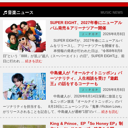
音楽ニュース
MUSIC NEWS
SUPER EIGHT、2027年春にニューアル
バム発売＆アリーナツアー開催
2026年8月8日
Ｊ－ＰＯＰ
SUPER EIGHTが、2027年春にニューアルバ
ムをリリースし、アリーナツアーを開催する。
本情報の発表が行われた日は、“令和8年8月8
日”という「888」が並ぶ“超八（スーパーエイト）の日”。SUPER EIGHTは、前
日に行われ …
続きを読む
中島健人が『オールナイトニッポン』パ
ーソナリティ、人生相談を受け『遊戯
王』の話をするコーナーも
2026年8月8日
Ｊ－ＰＯＰ
中島健人が、2026年8月14日深夜に放送とな
るニッポン放送『オールナイトニッポン』のパ
ーソナリティを担当する。 8月19日にニューシングル『鬼事 / Fiction Love』
がリリースされることを記念して、中島健人が通称“1部”のパ …
続きを読む
King & Prince、EP『So Honey EP』制