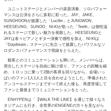
ユニットステージとメンバーの楽器演奏、ソロパフォー
マンスは公演をさらに多彩に彩った。JAY、JAKE、
SUNGHOONが披露した「Lucifer」とJUNGWON、
HEESEUNG、SUNOO、NI-KIが歌った「Teeth」は個性溢
れるステージで新しい魅力を発散した。HEESEUNGと
JAYは各々ピアノとギター演奏で感性を加え、NI-KIは
「Daydream」ステージに先立って披露したパワフルなソ
ロダンスパフォーマンスで視線をとらえた。
観客とのコミュニケーションも輝いた。メンバーらは、
突出したステージを自由に駆け巡り、ファンとの距離を縮
め、トロッコに乗って2階の客席を回りながら、会場いっ
ぱいのファン1人1人と目を合わせようとした。準備された
アンコールステージまですべて終えた後も、再度登場して
ファンと最後までコミュニケーションをとった。
ENHYPENは「【WALK THE LINE】を通じて様々なス
タジアムにも行き、全世界のENGENEの方々を見ながら