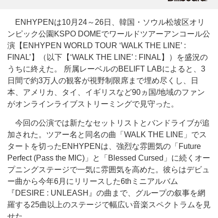
ENHYPENは10月24～26日、韓国・ソウル松坡区オリ
ンピック公園KSPO DOMEでワールドツアーアンコール公
演【ENHYPEN WORLD TOUR ‘WALK THE LINE’ :
FINAL’】（以下【‘WALK THE LINE’ : FINAL】）を盛況の
うちに終えた。 所属レーベルのBELIFT LABによると、3
日間で約3万人の観客が視野制限席まで埋め尽くし、日
本、アメリカ、タイ、イギリスなど90ヵ国/地域のファン
がオンラインライブストリーミングで見守った。
今回の公演では新たなセットリストとバンドライブが追
加された。ツアー名と同名の曲「WALK THE LINE」でス
タートを切ったENHYPENは、強烈な雰囲気の「Future
Perfect (Pass the MIC)」と「Blessed Cursed」に続くオー
プニングステージで一気に雰囲気を高めた。彼らはデビュ
ー曲から今年6月にリリースした6thミニアルバム
『DESIRE : UNLEASH』の曲まで、グループの叙事を網
羅する25曲以上のステージで幅広い音楽スペクトラムを見
せた。