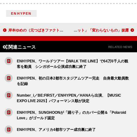
ENHYPEN
岸本ゆめの（元つばきファクトリー）、ソロ初EPより先行SG第2弾「Youlinyang」配信開始
奥華子、韓国発のYouTubeチャンネル『dingo music』で「ガーネット」「変わらないもの」披露
関連ニュース
RELATED NEWS
ENHYPEN、ワールドツアー【WALK THE LINE】で64万6千人の観
客を動員 シンガポール公演成功裏に終了
ENHYPEN、初の日本2都市スタジアムツアー完走 自身最大動員数
を記録
Number_i／BE:FIRST／ENHYPEN／HANAら出演、【MUSIC
EXPO LIVE 2025】パフォーマンス順が決定
ENHYPEN、SUNGHOONが「踊り子」のカバー公開＆「Polaroid
Love」がゴールド認定
ENHYPEN、アメリカ4都市ツアー成功裏に終了