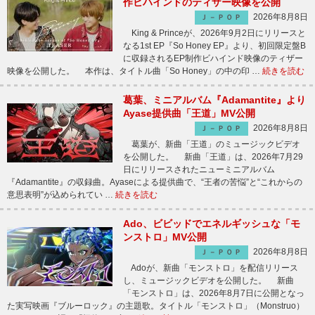
作ビハインドのティザー映像を公開
2026年8月8日
Ｊ－ＰＯＰ
King & Princeが、2026年9月2日にリリースと
なる1st EP『So Honey EP』より、初回限定盤B
に収録されるEP制作ビハインド映像のティザー
映像を公開した。 本作は、タイトル曲「So Honey」の中の印 …
続きを読む
葛葉、ミニアルバム『Adamantite』より
Ayase提供曲「王道」MV公開
2026年8月8日
Ｊ－ＰＯＰ
葛葉が、新曲「王道」のミュージックビデオ
を公開した。 新曲「王道」は、2026年7月29
日にリリースされたニューミニアルバム
『Adamantite』の収録曲。Ayaseによる提供曲で、“王者の苦悩”と“これからの
意思表明”が込められてい …
続きを読む
Ado、ビビッドでエネルギッシュな「モ
ンストロ」MV公開
2026年8月8日
Ｊ－ＰＯＰ
Adoが、新曲「モンストロ」を配信リリース
し、ミュージックビデオを公開した。 新曲
「モンストロ」は、2026年8月7日に公開となっ
た実写映画『ブルーロック』の主題歌。タイトル「モンストロ」（Monstruo）