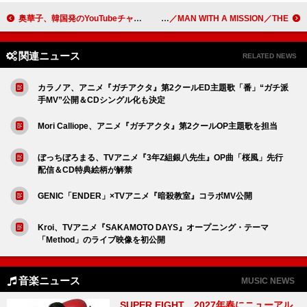
奥華子、韓国発のYouTubeチャンネル『dingo music』で「ガーネット」「変わらないもの」披露
9年ぶり開催【Boo Night Tour】追加アーティスト解禁 ACIDMAN／coldrain／MAN WITH A MISSION／THE&
関連ニュース
RELATED NEWS
カラノア、アニメ『ガチアクタ』第2クールED主題歌「番」“ガチ派
手MV”公開＆CDシングル化も決定
Mori Calliope、アニメ『ガチアクタ』第2クールOP主題歌を担当
ぼっちぼろまる、TVアニメ『3年Z組銀八先生』OP曲「桜風」先行
配信＆CD特典絵柄が解禁
GENIC「ENDER」×TVアニメ『暗殺教室』コラボMV公開
Kroi、TVアニメ『SAKAMOTO DAYS』オープニング・テーマ
「Method」のライブ映像を初公開
音楽ニュース
MUSIC NEWS
SUPER EIGHT、2027年春にニューアル