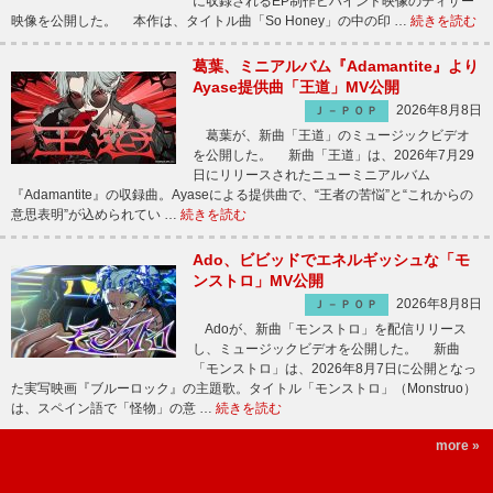
に収録されるEP制作ビハインド映像のティザー
映像を公開した。 本作は、タイトル曲「So Honey」の中の印 …
続きを読む
葛葉、ミニアルバム『Adamantite』より
Ayase提供曲「王道」MV公開
2026年8月8日
Ｊ－ＰＯＰ
葛葉が、新曲「王道」のミュージックビデオ
を公開した。 新曲「王道」は、2026年7月29
日にリリースされたニューミニアルバム
『Adamantite』の収録曲。Ayaseによる提供曲で、“王者の苦悩”と“これからの
意思表明”が込められてい …
続きを読む
Ado、ビビッドでエネルギッシュな「モ
ンストロ」MV公開
2026年8月8日
Ｊ－ＰＯＰ
Adoが、新曲「モンストロ」を配信リリース
し、ミュージックビデオを公開した。 新曲
「モンストロ」は、2026年8月7日に公開となっ
た実写映画『ブルーロック』の主題歌。タイトル「モンストロ」（Monstruo）
は、スペイン語で「怪物」の意 …
続きを読む
more »