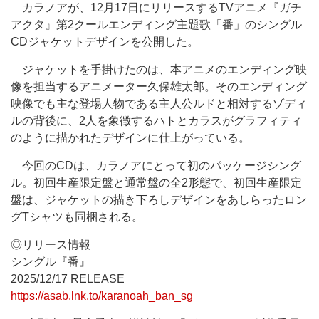
カラノアが、12月17日にリリースするTVアニメ『ガチ
アクタ』第2クールエンディング主題歌「番」のシングル
CDジャケットデザインを公開した。
ジャケットを手掛けたのは、本アニメのエンディング映
像を担当するアニメーター久保雄太郎。そのエンディング
映像でも主な登場人物である主人公ルドと相対するゾディ
ルの背後に、2人を象徴するハトとカラスがグラフィティ
のように描かれたデザインに仕上がっている。
今回のCDは、カラノアにとって初のパッケージシング
ル。初回生産限定盤と通常盤の全2形態で、初回生産限定
盤は、ジャケットの描き下ろしデザインをあしらったロン
グTシャツも同梱される。
◎リリース情報
シングル『番』
2025/12/17 RELEASE
https://asab.lnk.to/karanoah_ban_sg