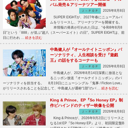
バム発売＆アリーナツアー開催
2026年8月8日
Ｊ－ＰＯＰ
SUPER EIGHTが、2027年春にニューアルバ
ムをリリースし、アリーナツアーを開催する。
本情報の発表が行われた日は、“令和8年8月8
日”という「888」が並ぶ“超八（スーパーエイト）の日”。SUPER EIGHTは、前
日に行われ …
続きを読む
中島健人が『オールナイトニッポン』パ
ーソナリティ、人生相談を受け『遊戯
王』の話をするコーナーも
2026年8月8日
Ｊ－ＰＯＰ
中島健人が、2026年8月14日深夜に放送とな
るニッポン放送『オールナイトニッポン』のパ
ーソナリティを担当する。 8月19日にニューシングル『鬼事 / Fiction Love』
がリリースされることを記念して、中島健人が通称“1部”のパ …
続きを読む
King & Prince、EP『So Honey EP』制
作ビハインドのティザー映像を公開
2026年8月8日
Ｊ－ＰＯＰ
King & Princeが、2026年9月2日にリリースと
なる1st EP『So Honey EP』より、初回限定盤B