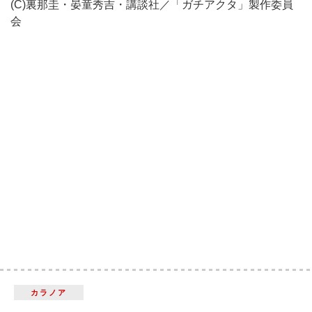
(C)裏那圭・晏童秀吉・講談社／「ガチアクタ」製作委員
会
カラノア