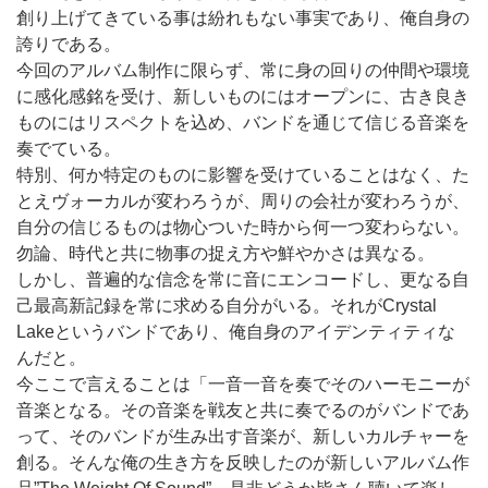
創り上げてきている事は紛れもない事実であり、俺自身の
誇りである。
今回のアルバム制作に限らず、常に身の回りの仲間や環境
に感化感銘を受け、新しいものにはオープンに、古き良き
ものにはリスペクトを込め、バンドを通じて信じる音楽を
奏でている。
特別、何か特定のものに影響を受けていることはなく、た
とえヴォーカルが変わろうが、周りの会社が変わろうが、
自分の信じるものは物心ついた時から何一つ変わらない。
勿論、時代と共に物事の捉え方や鮮やかさは異なる。
しかし、普遍的な信念を常に音にエンコードし、更なる自
己最高新記録を常に求める自分がいる。それがCrystal
Lakeというバンドであり、俺自身のアイデンティティな
んだと。
今ここで言えることは「一音一音を奏でそのハーモニーが
音楽となる。その音楽を戦友と共に奏でるのがバンドであ
って、そのバンドが生み出す音楽が、新しいカルチャーを
創る。そんな俺の生き方を反映したのが新しいアルバム作