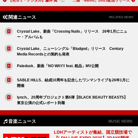
【先ヨミ・デジタル】藤井 風『Prema』現在DLアルバム首位走行中 RADWIMPS／ミセスが追う
SABLE HILLS、不動明王の真言をフィーチャーした新曲「Namu」10/23配信リリース
関連ニュース
RELATED NEWS
Crystal Lake、新曲「Crossing Nails」リリース 26年1月にニュ
ー・アルバムも
Crystal Lake、ニューシングル「Bludgod」リリース Century
Media Recordsとの契約も発表
Paledusk、新曲「NO WAY!! feat. 粗品」MV公開
SABLE HILLS、結成10周年を記念したワンマンライブを26年1月に
開催
lynch.、20周年プロジェクト第6弾【BLACK BEAUTY BEASTS】
東京公演の公式レポート到着
音楽ニュース
MUSIC NEWS
LDHアーティストが集結、国立競技場で