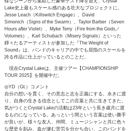
様なシーンから集結した豪華ゲスト陣を迎え、Crystal
Lake史上最もスケール感のある壮大なプロジェクトに。
Jesse Leach（Killswitch Engage）、David
Simonich（Signs of the Swarm）、Taylor Barber（Seven
Hours after Violet）、Myke Terry（Fire from the Gods／
Volumes）、Karl Schubach（Misery Signals）といった
錚々たるアーティストが参加した『The Weight of
Sound』は、バンドのキャリアの中でも屈指のスケールを
誇る作品に仕上がっているとのことだ。
現在Crystal Lakeは、主催ツアー【CHAMPIONSHIP
TOUR 2025】を開催中だ。
◎YD（Gt.）コメント
自分の想いを貫く、その意志と志を正義にする。永きに渡
り、自身の生きる信念としてこの言葉と共に生きてきた。
気がつくとCrystal Lakeの活動は23年という長き歳月に渡
るものになっている。あっという間という言葉は使い勝手
が良いが、様々な友人、仲間、ミュージシャンと共に色々
な歴史を刻み、血が滲む苦労を分かち合い、このバンドを