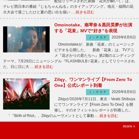
配信リリースされた新曲「花火が瞬いて」は、
テレビ西日本の番組『じもちゃんねる』のタイアップソング。地元・福岡の花
火大会で過ごしたひと夏の思い出を描い …
続きを読む
Omoinotake、南琴奈＆黒田昊夢が出演
する「花束」MVで“好き”を表現
2026年8月6日
Ｊ－ＰＯＰ
Omoinotakeが、新曲「花束」のミュージック
ビデオを公開した。 新曲「花束」は、TVアニ
メ『花ざかりの君たちへ』第2期のエンディング
テーマ。7月29日にニューシングル『FLASHBULB / 花束』としてリリースされ
た、日に日に大 …
続きを読む
Zilqy、ワンマンライブ【From Zero To
One】公式レポート到着
2026年8月6日
Ｊ－ＰＯＰ
Zilqyが2026年7月11日、東京・Veats Shibuya
にてワンマンライブ【From Zero To One】を開
催し、そのオフィシャルレポートが到着した。
「『Birth of Riot』、Zilqyのムーヴメントとして暴動 …
続きを読む
more »