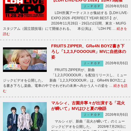
【LDH LIVE-EXPO 2026】2DAYS開催
2026年8月6日
Ｊ－ＰＯＰ
LDH所属アーティストが集結する【LDH LIVE-
EXPO 2026 -PERFECT YEAR BEST-】が、
2026年11月28日・29日の2日間、東京・MUFG
スタジアム（国立競技場）にて開催される。 本公演は、「LDH PE …
続きを
読む
FRUITS ZIPPER、GRe4N BOYZ書き下
ろし「1,2,3,FOOOOUR」MVに自然体の
姿
2026年8月6日
Ｊ－ＰＯＰ
FRUITS ZIPPERが、新曲
「1,2,3,FOOOOUR」を配信リリースし、ミュー
ジックビデオを公開した。 新曲「1,2,3,FOOOOUR」は、GRe4N BOYZによ
る書き下ろし楽曲。電車の中でそれぞれの未来へ向かう人々の姿を …
続きを読
む
マルシィ、古園井寧々が出演する「花火
が瞬いて」MVはひと夏の物語
2026年8月6日
Ｊ－ＰＯＰ
マルシィが、新曲「花火が瞬いて」のミュー
ジックビデオを公開した。 2026年7月29日に