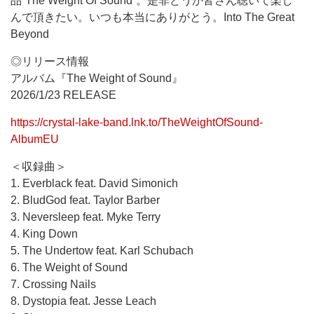
品”The Weight Of Sound”。是非どうか皆さん聴いて楽し
んで頂きたい。いつも本当にありがとう。Into The Great
Beyond
◎リリース情報
アルバム『The Weight of Sound』
2026/1/23 RELEASE
https://crystal-lake-band.lnk.to/TheWeightOfSound-
AlbumEU
＜収録曲＞
1. Everblack feat. David Simonich
2. BludGod feat. Taylor Barber
3. Neversleep feat. Myke Terry
4. King Down
5. The Undertow feat. Karl Schubach
6. The Weight of Sound
7. Crossing Nails
8. Dystopia feat. Jesse Leach