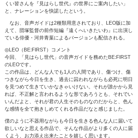
くい皆さんを『見はらし世代』の世界にご案内したい」
と、ナレーションを快諾したという。
なお、音声ガイドは2種類用意されており、LEO版に加
えて、団塚監督の前作短編『遠くへいきたいわ』に出演し
ている俳優・河井青葉によるバージョンも配信される。
◎LEO（BE:FIRST）コメント
今回、「見はらし世代」の音声ガイドを務めたBE:FIRST
のLEOです。
この作品は、どんな人でも1人の人間であり、傷つけ、傷
つきながら今日を生き、過去に囚われながらも必死に明日
を見つめて生きていかなきゃいけない。それが誰かから見
れば、不正解と言われるような形であろうとも、それでい
いんだよと、それが君の人生そのものなのだからと、色ん
な感情を全て抱きしめてくれる作品だなと感じました。
僕のように不器用ながらも今日を生きる色んな人に届いて
欲しいなと思える作品で、そんな作品がより多くの人に届
くよう、お力添え出来たことを嬉しく思います。