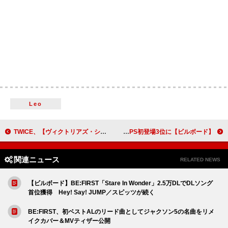
Leo
TWICE、【ヴィクトリアズ・シークレット・ファッション・ショー】でパフォーマンス披露＆スニサ・リーと共演
【ビルボード】テイラー・スウィフト『ザ・ライフ・オブ・ア・ショウガール』がDLアルバム首位に浮上 RADWIMPS初登場3位に
関連ニュース
RELATED NEWS
【ビルボード】BE:FIRST「Stare In Wonder」2.5万DLでDLソング
首位獲得 Hey! Say! JUMP／スピッツが続く
BE:FIRST、初ベストALのリード曲としてジャクソン5の名曲をリメ
イクカバー＆MVティザー公開