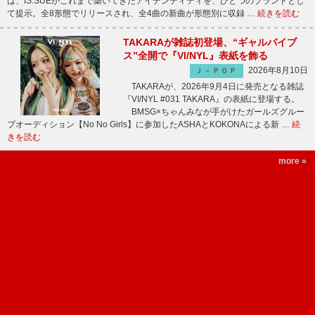
は、IS:SUEがこれまで築いてきたアイデンティティを、ひとつのブランドとし
て提示。全8形態でリリースされ、全4曲の新曲が形態別に収録 …
続きを読む
TAKARAが雑誌初登場、“ギャルバイブ
ス”全開で『VI/NYL』表紙を飾る
2026年8月10日
Ｊ－ＰＯＰ
TAKARAが、2026年9月4日に発売となる雑誌
『VI/NYL #031 TAKARA』の表紙に登場する。
BMSG×ちゃんみなが手がけたガールズグルー
プオーディション【No No Girls】に参加したASHAとKOKONAによる新 …
続
きを読む
more »