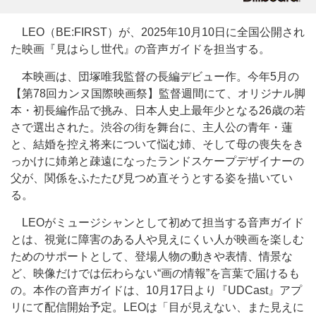
LEO（BE:FIRST）が、2025年10月10日に全国公開され
た映画『見はらし世代』の音声ガイドを担当する。
本映画は、団塚唯我監督の長編デビュー作。今年5月の
【第78回カンヌ国際映画祭】監督週間にて、オリジナル脚
本・初長編作品で挑み、日本人史上最年少となる26歳の若
さで選出された。渋谷の街を舞台に、主人公の青年・蓮
と、結婚を控え将来について悩む姉、そして母の喪失をき
っかけに姉弟と疎遠になったランドスケープデザイナーの
父が、関係をふたたび見つめ直そうとする姿を描いてい
る。
LEOがミュージシャンとして初めて担当する音声ガイド
とは、視覚に障害のある人や見えにくい人が映画を楽しむ
ためのサポートとして、登場人物の動きや表情、情景な
ど、映像だけでは伝わらない“画の情報”を言葉で届けるも
の。本作の音声ガイドは、10月17日より『UDCast』アプ
リにて配信開始予定。LEOは「目が見えない、また見えに