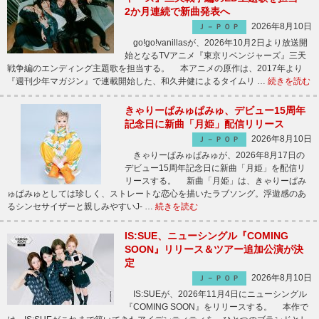
2か月連続で新曲発表へ
2026年8月10日
Ｊ－ＰＯＰ
go!go!vanillasが、2026年10月2日より放送開
始となるTVアニメ『東京リベンジャーズ』三天
戦争編のエンディング主題歌を担当する。 本アニメの原作は、2017年より
『週刊少年マガジン』で連載開始した、和久井健によるタイムリ …
続きを読む
きゃりーぱみゅぱみゅ、デビュー15周年
記念日に新曲「月姫」配信リリース
2026年8月10日
Ｊ－ＰＯＰ
きゃりーぱみゅぱみゅが、2026年8月17日の
デビュー15周年記念日に新曲「月姫」を配信リ
リースする。 新曲「月姫」は、きゃりーぱみ
ゅぱみゅとしては珍しく、ストレートな恋心を描いたラブソング。浮遊感のあ
るシンセサイザーと親しみやすいJ- …
続きを読む
IS:SUE、ニューシングル『COMING
SOON』リリース＆ツアー追加公演が決
定
2026年8月10日
Ｊ－ＰＯＰ
IS:SUEが、2026年11月4日にニューシングル
『COMING SOON』をリリースする。 本作で