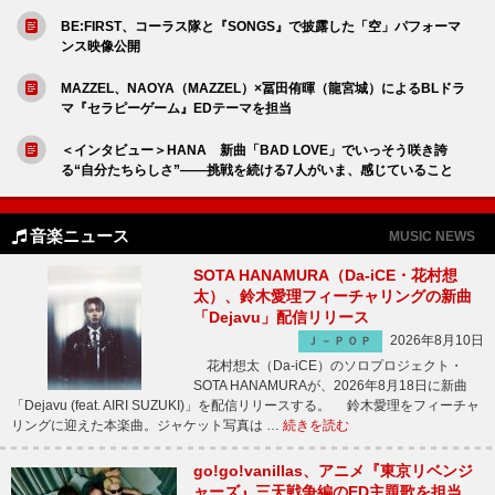
BE:FIRST、コーラス隊と『SONGS』で披露した「空」パフォーマ
ンス映像公開
MAZZEL、NAOYA（MAZZEL）×冨田侑暉（龍宮城）によるBLドラ
マ『セラピーゲーム』EDテーマを担当
＜インタビュー＞HANA 新曲「BAD LOVE」でいっそう咲き誇
る“自分たちらしさ”――挑戦を続ける7人がいま、感じていること
音楽ニュース
MUSIC NEWS
SOTA HANAMURA（Da-iCE・花村想
太）、鈴木愛理フィーチャリングの新曲
「Dejavu」配信リリース
2026年8月10日
Ｊ－ＰＯＰ
花村想太（Da-iCE）のソロプロジェクト・
SOTA HANAMURAが、2026年8月18日に新曲
「Dejavu (feat. AIRI SUZUKI)」を配信リリースする。 鈴木愛理をフィーチャ
リングに迎えた本楽曲。ジャケット写真は …
続きを読む
go!go!vanillas、アニメ『東京リベンジ
ャーズ』三天戦争編のED主題歌を担当