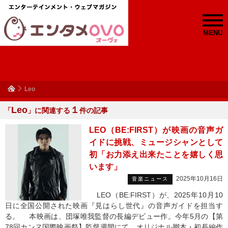
MENU
Leo
Leo
１
「
」に関連する
件の記事
LEO（BE:FIRST）が映画の音声ガ
イドに挑戦、ミュージシャンとして
初「お力添え出来たことを嬉しく思
います」
2025年10月16日
音楽ニュース
LEO（BE:FIRST）が、2025年10月10
日に全国公開された映画『見はらし世代』の音声ガイドを担当す
る。 本映画は、団塚唯我監督の長編デビュー作。今年5月の【第
78回カンヌ国際映画祭】監督週間にて、オリジナル脚本・初長編作