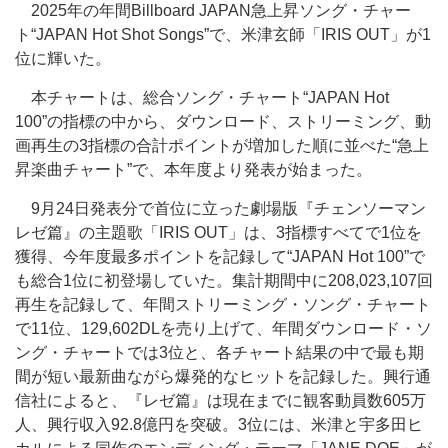
2025年の年間Billboard JAPAN急上昇ソング・チャー
ト“JAPAN Hot Shot Songs”で、米津玄師「IRIS OUT」が1
位に輝いた。
本チャートは、総合ソング・チャート“JAPAN Hot
100”の指標の中から、ダウンロード、ストリーミング、動
画再生の3指標の合計ポイントが増加した順に並べた“急上
昇楽曲チャート”で、本年度より発表が始まった。
9月24日発表分で首位に立った劇場版『チェンソーマン
レゼ篇』の主題歌「IRIS OUT」は、3指標すべてで1位を
獲得、今年度最多ポイントを記録して“JAPAN Hot 100”で
も総合1位に初登場していた。集計期間中に208,023,107回
再生を記録して、年間ストリーミング・ソング・チャート
で11位、129,602DLを売り上げて、年間ダウンロード・ソ
ング・チャートでは3位と、各チャート結果の中で最も期
間が短い最新曲ながら爆発的なヒットを記録した。興行通
信社によると、『レゼ篇』は現在までに観客動員数605万
人、興行収入92.8億円を突破。3位には、米津と宇多田ヒ