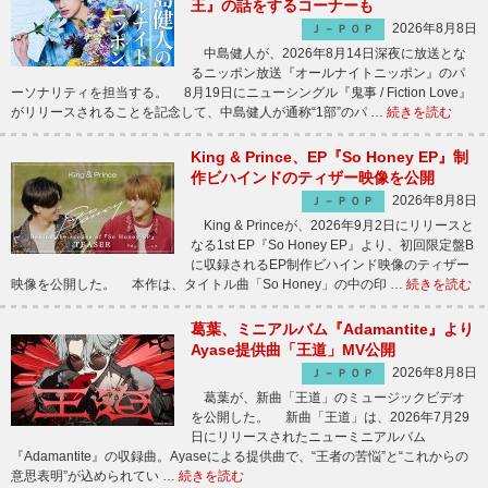
王』の話をするコーナーも
2026年8月8日
Ｊ－ＰＯＰ
中島健人が、2026年8月14日深夜に放送とな
るニッポン放送『オールナイトニッポン』のパ
ーソナリティを担当する。 8月19日にニューシングル『鬼事 / Fiction Love』
がリリースされることを記念して、中島健人が通称“1部”のパ …
続きを読む
King & Prince、EP『So Honey EP』制
作ビハインドのティザー映像を公開
2026年8月8日
Ｊ－ＰＯＰ
King & Princeが、2026年9月2日にリリースと
なる1st EP『So Honey EP』より、初回限定盤B
に収録されるEP制作ビハインド映像のティザー
映像を公開した。 本作は、タイトル曲「So Honey」の中の印 …
続きを読む
葛葉、ミニアルバム『Adamantite』より
Ayase提供曲「王道」MV公開
2026年8月8日
Ｊ－ＰＯＰ
葛葉が、新曲「王道」のミュージックビデオ
を公開した。 新曲「王道」は、2026年7月29
日にリリースされたニューミニアルバム
『Adamantite』の収録曲。Ayaseによる提供曲で、“王者の苦悩”と“これからの
意思表明”が込められてい …
続きを読む