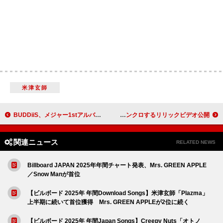
米津玄師
BUDDiiS、メジャー1stアルバム『THIS IS BUDDiiS』2月リリース
BE:FIRST「Stay Strong」×映画『WIND BREAKER』がシンクロするリリックビデオ公開
関連ニュース
RELATED NEWS
Billboard JAPAN 2025年年間チャート発表、Mrs. GREEN APPLE
／Snow Manが首位
【ビルボード 2025年 年間Download Songs】米津玄師「Plazma」
上半期に続いて首位獲得 Mrs. GREEN APPLEが2位に続く
【ビルボード 2025年 年間Japan Songs】Creepy Nuts「オトノ