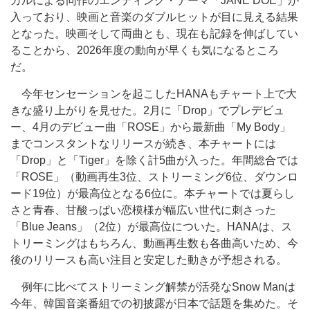
カルによる同作のエンディング・テーマ「JANE DOE」が
入っており、映画と音楽のダブルヒットが目に見える結果
となった。映画そして両曲とも、現在も記録を伸ばしてい
ることから、2026年度の動向が早くも気になるところ
だ。
今年センセーションを起こしたHANAもチャート上で大
きな盛り上がりを見せた。2月に「Drop」でプレデビュ
ー、4月のデビュー曲「ROSE」から最新曲「My Body」
までコンスタントなリリースが続き、本チャートには
「Drop」と「Tiger」を除く計5曲が入った。年間総合では
「ROSE」（動画再生3位、ストリーミング6位、ダウンロ
ード19位）が最高位となる6位に。本チャートでは夏らし
さと青春、甘酸っぱい恋模様が幅広い世代に刺さった
「Blue Jeans」（2位）が最高位についた。HANAは、ス
トリーミングはもちろん、動画再生数も各曲高いため、今
後のリリースも高い注目と安定した動きが予想される。
例年に比べてストリーミング解禁が活発なSnow Manは
今年、韓国音楽番組での初披露が日本で話題を集めた。そ