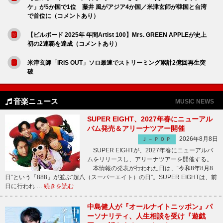
ケ」が5か国で1位 藤井 風がアジア4か国／米津玄師が韓国と台湾
で首位に（コメントあり）
【ビルボード 2025年 年間Artist 100】Mrs. GREEN APPLEが史上
初の2連覇を達成（コメントあり）
米津玄師「IRIS OUT」ソロ最速でストリーミング累計2億回再生突
破
音楽ニュース
MUSIC NEWS
SUPER EIGHT、2027年春にニューアル
バム発売＆アリーナツアー開催
2026年8月8日
Ｊ－ＰＯＰ
SUPER EIGHTが、2027年春にニューアルバ
ムをリリースし、アリーナツアーを開催する。
本情報の発表が行われた日は、“令和8年8月8
日”という「888」が並ぶ“超八（スーパーエイト）の日”。SUPER EIGHTは、前
日に行われ …
続きを読む
中島健人が『オールナイトニッポン』パ
ーソナリティ、人生相談を受け『遊戯