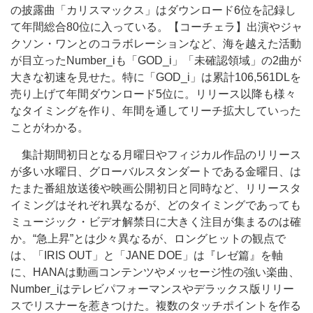
の披露曲「カリスマックス」はダウンロード6位を記録し
て年間総合80位に入っている。【コーチェラ】出演やジャ
クソン・ワンとのコラボレーションなど、海を越えた活動
が目立ったNumber_iも「GOD_i」「未確認領域」の2曲が
大きな初速を見せた。特に「GOD_i」は累計106,561DLを
売り上げて年間ダウンロード5位に。リリース以降も様々
なタイミングを作り、年間を通してリーチ拡大していった
ことがわかる。
集計期間初日となる月曜日やフィジカル作品のリリース
が多い水曜日、グローバルスタンダートである金曜日、は
たまた番組放送後や映画公開初日と同時など、リリースタ
イミングはそれぞれ異なるが、どのタイミングであっても
ミュージック・ビデオ解禁日に大きく注目が集まるのは確
か。“急上昇”とは少々異なるが、ロングヒットの観点で
は、「IRIS OUT」と「JANE DOE」は『レゼ篇』を軸
に、HANAは動画コンテンツやメッセージ性の強い楽曲、
Number_iはテレビパフォーマンスやデラックス版リリー
スでリスナーを惹きつけた。複数のタッチポイントを作る