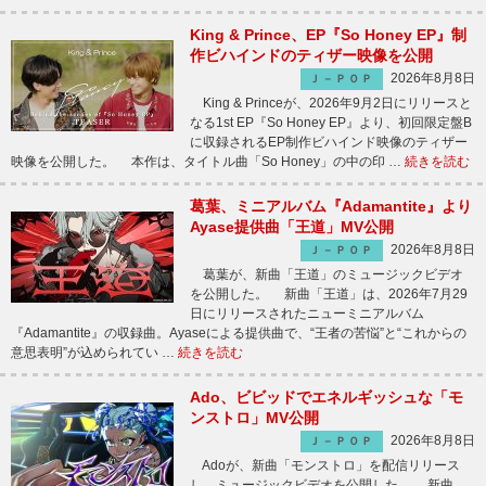
King & Prince、EP『So Honey EP』制
作ビハインドのティザー映像を公開
2026年8月8日
Ｊ－ＰＯＰ
King & Princeが、2026年9月2日にリリースと
なる1st EP『So Honey EP』より、初回限定盤B
に収録されるEP制作ビハインド映像のティザー
映像を公開した。 本作は、タイトル曲「So Honey」の中の印 …
続きを読む
葛葉、ミニアルバム『Adamantite』より
Ayase提供曲「王道」MV公開
2026年8月8日
Ｊ－ＰＯＰ
葛葉が、新曲「王道」のミュージックビデオ
を公開した。 新曲「王道」は、2026年7月29
日にリリースされたニューミニアルバム
『Adamantite』の収録曲。Ayaseによる提供曲で、“王者の苦悩”と“これからの
意思表明”が込められてい …
続きを読む
Ado、ビビッドでエネルギッシュな「モ
ンストロ」MV公開
2026年8月8日
Ｊ－ＰＯＰ
Adoが、新曲「モンストロ」を配信リリース
し、ミュージックビデオを公開した。 新曲