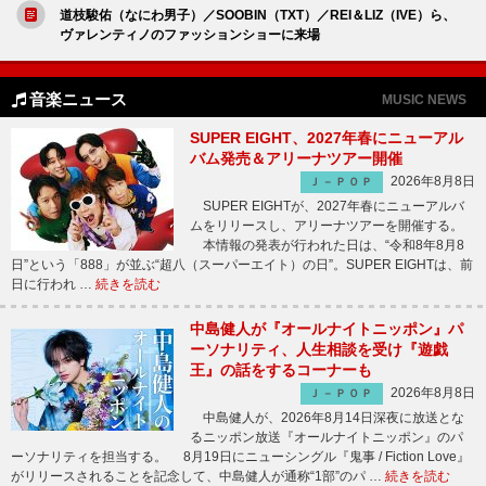
道枝駿佑（なにわ男子）／SOOBIN（TXT）／REI＆LIZ（IVE）ら、
ヴァレンティノのファッションショーに来場
音楽ニュース
MUSIC NEWS
SUPER EIGHT、2027年春にニューアル
バム発売＆アリーナツアー開催
2026年8月8日
Ｊ－ＰＯＰ
SUPER EIGHTが、2027年春にニューアルバ
ムをリリースし、アリーナツアーを開催する。
本情報の発表が行われた日は、“令和8年8月8
日”という「888」が並ぶ“超八（スーパーエイト）の日”。SUPER EIGHTは、前
日に行われ …
続きを読む
中島健人が『オールナイトニッポン』パ
ーソナリティ、人生相談を受け『遊戯
王』の話をするコーナーも
2026年8月8日
Ｊ－ＰＯＰ
中島健人が、2026年8月14日深夜に放送とな
るニッポン放送『オールナイトニッポン』のパ
ーソナリティを担当する。 8月19日にニューシングル『鬼事 / Fiction Love』
がリリースされることを記念して、中島健人が通称“1部”のパ …
続きを読む