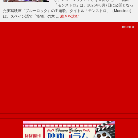
「モンストロ」は、2026年8月7日に公開となっ
た実写映画『ブルーロック』の主題歌。タイトル「モンストロ」（Monstruo）
は、スペイン語で「怪物」の意 …
続きを読む
more »