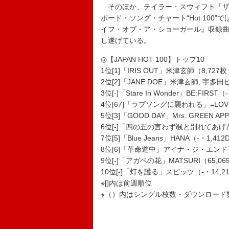
そのほか、テイラー・スウィフト「ザ
ボード・ソング・チャート“Hot 10
イフ・オブ・ア・ショーガール』収録曲す
し遂げている。
◎【JAPAN HOT 100】トップ10
1位[1]「IRIS OUT」米津玄師（8,727枚・
2位[2]「JANE DOE」米津玄師, 宇多田ヒ
3位[-]「Stare In Wonder」BE:FIRST
4位[67]「ラブソングに襲われる」=LOVE（
5位[3]「GOOD DAY」Mrs. GREEN AP
6位[-]「四の五の言わず颯と別れてあげた」Jui
7位[5]「Blue Jeans」HANA（-・1,41
8位[6]「革命道中」アイナ・ジ・エンド（-・
9位[-]「アガベの花」MATSURI（65,06
10位[-]「灯を護る」スピッツ（-・14,214
※[]内は前週順位
※（）内はシングル枚数・ダウンロード