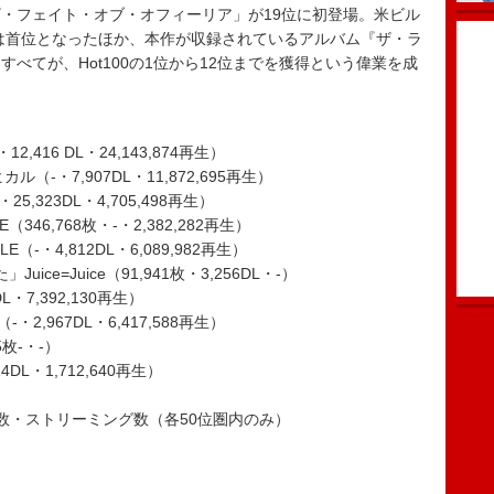
・フェイト・オブ・オフィーリア」が19位に初登場。米ビル
0”では首位となったほか、本作が収録されているアルバム『ザ・ラ
べてが、Hot100の1位から12位までを獲得という偉業を成
12,416 DL・24,143,874再生）
カル（-・7,907DL・11,872,695再生）
（-・25,323DL・4,705,498再生）
346,768枚・-・2,382,282再生）
PLE（-・4,812DL・6,089,982再生）
ce=Juice（91,941枚・3,256DL・-）
2DL・7,392,130再生）
2,967DL・6,417,588再生）
5枚-・-）
DL・1,712,640再生）
数・ストリーミング数（各50位圏内のみ）