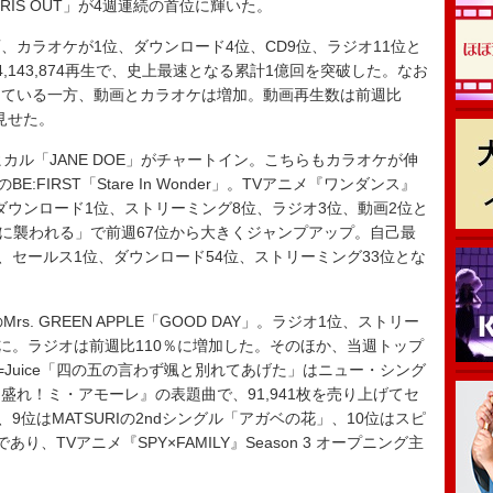
師「IRIS OUT」が4週連続の首位に輝いた。
カラオケが1位、ダウンロード4位、CD9位、ラジオ11位と
143,874再生で、史上最速となる累計1億回を突破した。なお
している一方、動画とカラオケは増加。動画再生数は前週比
見せた。
カル「JANE DOE」がチャートイン。こちらもカラオケが伸
FIRST「Stare In Wonder」。TVアニメ『ワンダンス』
でダウンロード1位、ストリーミング8位、ラジオ3位、動画2位と
グに襲われる」で前週67位から大きくジャンプアップ。自己最
し、セールス1位、ダウンロード54位、ストリーミング33位とな
. GREEN APPLE「GOOD DAY」。ラジオ1位、ストリー
位に。ラジオは前週比110％に増加した。そのほか、当週トップ
ce=Juice「四の五の言わず颯と別れてあげた」はニュー・シング
れ！ミ・アモーレ』の表題曲で、91,941枚を売り上げてセ
9位はMATSURIの2ndシングル「アガベの花」、10位はスピ
、TVアニメ『SPY×FAMILY』Season 3 オープニング主