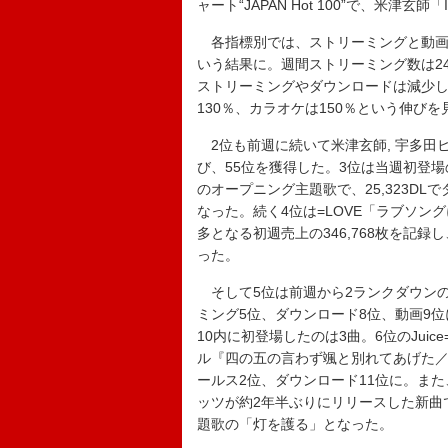
ャート“JAPAN Hot 100”で、米津玄
各指標別では、ストリーミングと動画、
いう結果に。週間ストリーミング数は24,
ストリーミングやダウンロードは減少
130％、カラオケは150％という伸びを
2位も前週に続いて米津玄師, 宇多田ヒ
び、55位を獲得した。3位は当週初登場のBE:
のオープニング主題歌で、25,323DL
なった。続く4位は=LOVE「ラブソン
多となる初週売上の346,768枚を記録
った。
そして5位は前週から2ランクダウンのMrs
ミング5位、ダウンロード8位、動画9
10内に初登場したのは3曲。6位のJui
ル『四の五の言わず颯と別れてあげた／盛
ールス2位、ダウンロード11位に。また、
ッツが約2年半ぶりにリリースした新曲であり
題歌の「灯を護る」となった。