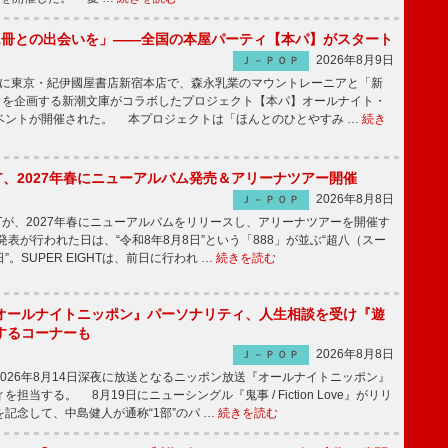
1冊との出会いを」――全国の本屋パーティ【本パ】がスタート
2026年8月9日
Ｊ－ＰＯＰ
8日に東京・紀伊國屋書店新宿本店で、森永乳業のマウントレーニアと「新
冊」を企画する新潮文庫がコラボしたプロジェクト【本パ】オールナイト・
ベントが開催された。 本プロジェクトは「ほんとのひとやすみ …
続き
IGHT、2027年春にニューアルバム発売＆アリーナツアー開催
2026年8月8日
Ｊ－ＰＯＰ
GHTが、2027年春にニューアルバムをリリースし、アリーナツアーを開催す
表が行われた日は、“令和8年8月8日”という「888」が並ぶ“超八（スー
。SUPER EIGHTは、前日に行われ …
続きを読む
オールナイトニッポン』パーソナリティ、人生相談を受け『遊
するコーナーも
2026年8月8日
Ｊ－ＰＯＰ
026年8月14日深夜に放送となるニッポン放送『オールナイトニッポン』
担当する。 8月19日にニューシングル『鬼事 / Fiction Love』がリリ
記念して、中島健人が通称“1部”のパ …
続きを読む