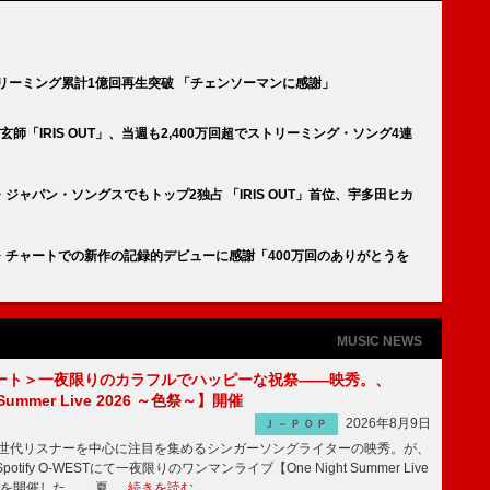
ストリーミング累計1億回再生突破 「チェンソーマンに感謝」
「IRIS OUT」、当週も2,400万回超でストリーミング・ソング4連
ャパン・ソングスでもトップ2独占 「IRIS OUT」首位、宇多田ヒカ
チャートでの新作の記録的デビューに感謝「400万回のありがとうを
MUSIC NEWS
ート＞一夜限りのカラフルでハッピーな祝祭――映秀。、
 Summer Live 2026 ～色祭～】開催
2026年8月9日
Ｊ－ＰＯＰ
同世代リスナーを中心に注目を集めるシンガーソングライターの映秀。が、
otify O-WESTにて一夜限りのワンマンライブ【One Night Summer Live
～】を開催した。 夏 …
続きを読む