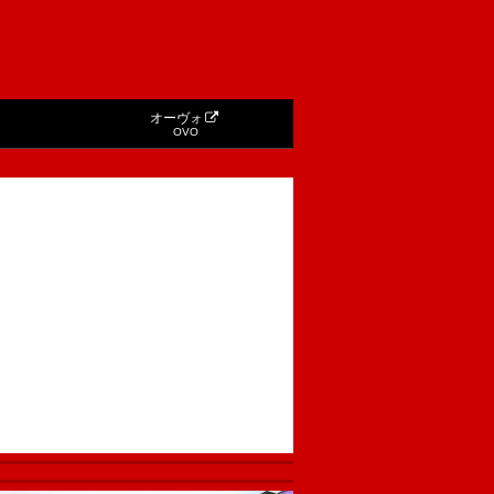
オーヴォ
OVO