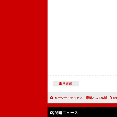
米津玄師
ルーシー・デイカス、最新ALのDX版 『Forever Is A Feeling: The A
関連ニュース