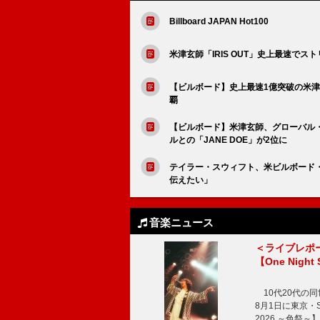
Billboard JAPAN Hot100
米津玄師「IRIS OUT」史上最速で
【ビルボード】史上最速1億突破の米津玄師
覇
【ビルボード】米津玄師、グローバル・ジ
ルとの「JANE DOE」が2位に
テイラー・スウィフト、米ビルボード・
伝えたい」
音楽ニュース
＜ライブレポ
【One Night
10代20代の
8月1日に東京・Sp
2026 ～色祭