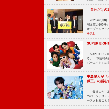
「自分だけの
2026年8月
潮文庫の100
オープニングイ
を読む
SUPER E
SUPER EI
る。 本情報の発
パーエイト）の日”
中島健人が『
戯王』の話を
中島健人が、2
のパーソナリティを
ースされることを