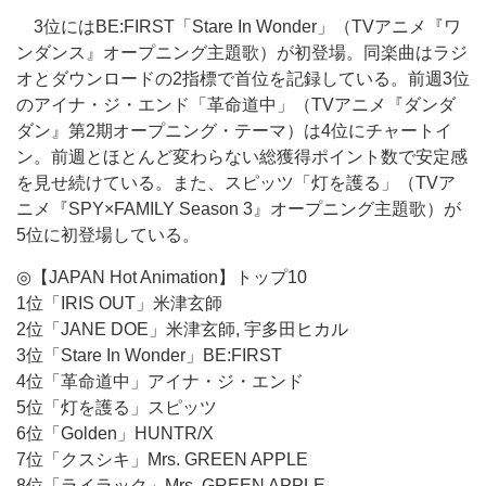
3位にはBE:FIRST「Stare In Wonder」（TVアニメ『ワ
ンダンス』オープニング主題歌）が初登場。同楽曲はラジ
オとダウンロードの2指標で首位を記録している。前週3位
のアイナ・ジ・エンド「革命道中」（TVアニメ『ダンダ
ダン』第2期オープニング・テーマ）は4位にチャートイ
ン。前週とほとんど変わらない総獲得ポイント数で安定感
を見せ続けている。また、スピッツ「灯を護る」（TVア
ニメ『SPY×FAMILY Season 3』オープニング主題歌）が
5位に初登場している。
◎【JAPAN Hot Animation】トップ10
1位「IRIS OUT」米津玄師
2位「JANE DOE」米津玄師, 宇多田ヒカル
3位「Stare In Wonder」BE:FIRST
4位「革命道中」アイナ・ジ・エンド
5位「灯を護る」スピッツ
6位「Golden」HUNTR/X
7位「クスシキ」Mrs. GREEN APPLE
8位「ライラック」Mrs. GREEN APPLE