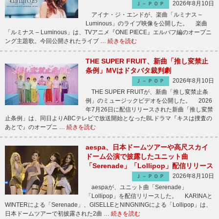
2026年8月10日
Ｊ－ＰＯＰ
アイナ・ジ・エンドが、楽曲「ルミナス –
Luminous」のライブ映像を公開した。 楽曲
「ルミナス – Luminous」は、TVアニメ『ONE PIECE』エルバフ編のオープニ
ング主題歌。今回公開されたライブ …
続きを読む
THE SUPER FRUIT、新曲「推し変禁止
条例」MVはドタバタ裁判劇
2026年8月10日
Ｊ－ＰＯＰ
THE SUPER FRUITが、新曲「推し変禁止条
例」のミュージックビデオを公開した。 2026
年7月26日に配信リリースされた新曲「推し変禁
止条例」は、同日よりABCテレビで放送開始となったBLドラマ『キスは捜査の
あとで』のオープニ …
続きを読む
aespa、日本ドームツアーや高尺スカイ
ドーム公演で披露したユニット曲
「Serenade」「Lollipop」配信リリース
2026年8月10日
Ｊ－ＰＯＰ
aespaが、ユニット曲「Serenade」
「Lollipop」を配信リリースした。 KARINAと
WINTERによる「Serenade」、GISELLEとNINGNINGによる「Lollipop」は、
日本ドームツアーで初披露された2曲 …
続きを読む