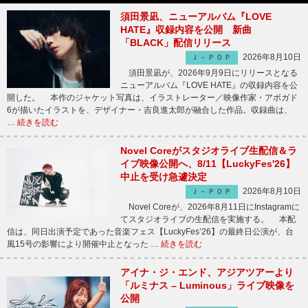
須田景凪、ニューアルバム『LOVE
HATE』収録内容を公開 新曲
「BLACK」配信リリース
2026年8月10日
Ｊ－ＰＯＰ
須田景凪が、2026年9月9日にリリースとなる
ニューアルバム『LOVE HATE』の収録内容を公
開した。 本作のジャケット写真は、イラストレーター／映像作家・アボガド
6が描いたイラストを、デザイナー・吉良進太郎が融合した作品。収録曲は、
…
続きを読む
Novel Coreがスタジオライブ生配信＆ラ
イブ映像公開へ、8/11【LuckyFes'26】
中止を受け急遽決定
2026年8月10日
Ｊ－ＰＯＰ
Novel Coreが、2026年8月11日にInstagramに
てスタジオライブの生配信を実施する。 本配
信は、同日出演予定であった音楽フェス【LuckyFes’26】の最終日公演が、台
風15号の影響により開催中止となった …
続きを読む
アイナ・ジ・エンド、アジアツアーより
「ルミナス – Luminous」ライブ映像を
公開