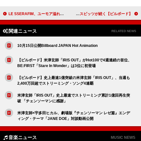
LE SSERAFIM、ユーモア溢れるコンセプト「WEIRD GARLIC」公開
【ビルボード】BE:FIRST「Stare In Wonder」2.5万DLでDLソング首位獲得 Hey! Say! JUMP／スピッツが続く
関連ニュース
RELATED NEWS
10月15日公開Billboard JAPAN Hot Animation
【ビルボード】米津玄師「IRIS OUT」がHot100で4週連続の首位、
BE:FIRST「Stare In Wonder」は3位に初登場
【ビルボード】史上最速1億突破の米津玄師「IRIS OUT」、当週も
2,400万回超でストリーミング・ソング4連覇
米津玄師「IRIS OUT」史上最速でストリーミング累計1億回再生突
破 「チェンソーマンに感謝」
米津玄師×宇多田ヒカル、劇場版『チェンソーマン レゼ篇』エンデ
ィング・テーマ「JANE DOE」対談動画公開
音楽ニュース
MUSIC NEWS