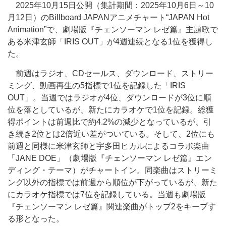
2025年10月15日公開（集計期間：2025年10月6日～10
月12日）のBillboard JAPANアニメチャート“JAPAN Hot
Animation”で、劇場版『チェンソーマン レゼ篇』主題歌で
ある米津玄師「IRIS OUT」が4週連続となる1位を獲得し
た。
前週はラジオ、CDセールス、ダウンロード、ストリー
ミング、動画再生の5指標で1位を記録した「IRIS
OUT」。当週ではラジオが4位、ダウンロードが3位に順
位を落としているが、新たにカラオケで1位を記録。総獲
得ポイントは前週比で約4.2%の減少となっているが、引
き続き2位とは2倍近い差がついている。そして、2位にも
前週と同様に米津玄師と宇多田ヒカルによるコラボ楽曲
「JANE DOE」（劇場版『チェンソーマン レゼ篇』エン
ディング・テーマ）がチャートイン。同楽曲はストリーミ
ング以外の指標では前週から順位が下がっているが、新た
にカラオケ指標では7位を記録している。当週も劇場版
『チェンソーマン レゼ篇』関連楽曲がトップ2をキープす
る形となった。