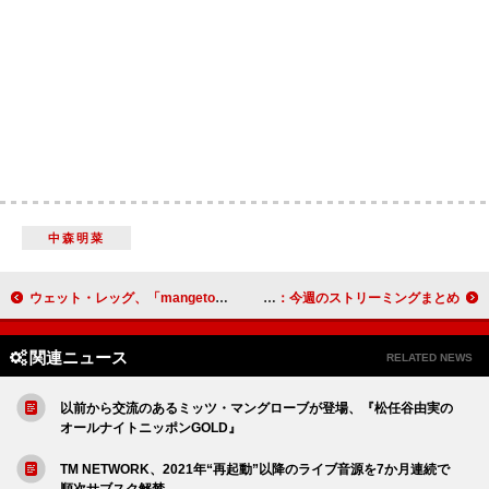
中森明菜
ウェット・レッグ、「mangetout」MV＆『Live on KEXP』パフォーマンス映像公開
Mrs. GREEN APPLE「ANTENNA」累計再生数2億回突破：今週のストリーミングまとめ
関連ニュース
RELATED NEWS
以前から交流のあるミッツ・マングローブが登場、『松任谷由実の
オールナイトニッポンGOLD』
TM NETWORK、2021年“再起動”以降のライブ音源を7か月連続で
順次サブスク解禁