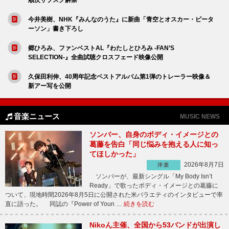
今井美樹、NHK『みんなのうた』に新曲「青空とオスカー・ピータ
ーソン」書き下ろし
郷ひろみ、ファンベストAL『わたしとひろみ -FAN’S
SELECTION-』全曲試聴クロスフェード映像公開
久保田利伸、40周年記念ベストアルバム第1弾のトレーラー映像＆
新アー写を公開
音楽ニュース
MUSIC NEWS
ソンバー、自身のボディ・イメージとの
葛藤を告白「同じ悩みを抱える人に知っ
てほしかった」
2026年8月7日
洋楽
ソンバーが、最新シングル「My Body Isn’t
Ready」で歌ったボディ・イメージとの葛藤に
ついて、現地時間2026年8月5日に公開された米バラエティのインタビューで率
直に語った。 同誌の『Power of Youn …
続きを読む
Nikoん主催、全国から53バンドが出演し