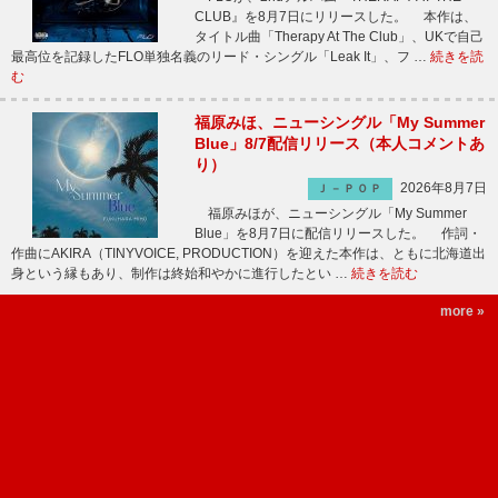
CLUB』を8月7日にリリースした。 本作は、
タイトル曲「Therapy At The Club」、UKで自己
最高位を記録したFLO単独名義のリード・シングル「Leak It」、フ …
続きを読
む
福原みほ、ニューシングル「My Summer
Blue」8/7配信リリース（本人コメントあ
り）
2026年8月7日
Ｊ－ＰＯＰ
福原みほが、ニューシングル「My Summer
Blue」を8月7日に配信リリースした。 作詞・
作曲にAKIRA（TINYVOICE, PRODUCTION）を迎えた本作は、ともに北海道出
身という縁もあり、制作は終始和やかに進行したとい …
続きを読む
more »