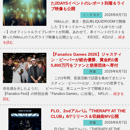
た2DAYSイベントのレポート到着＆ライ
ブ映像も公開
2026年8月7日
Ｊ－ＰＯＰ
Nikoんが、東京・恵比寿LIQUIDROOMで開催
した【リキッドルームで47 ～ぐんゆうかっぽ
～】のオフィシャルライブレポートが到着。あわせて、本イベントのラストを
飾ったNikoんのフル尺ライブ映像も公開となった。 8月3日、4日の2 …
続き
を読む
【Fanatics Games 2026】ジャスティ
ン・ビーバーが総合優勝、賞金約1億
5,800万円をファンと慈善団体へ寄付
2026年8月7日
洋楽
この1年間、音楽活動で話題を集めてきたジャ
スティン・ビーバーだが、スポーツの世界でも
存在感を示したようだ。 ビーバーは、米ニューヨークで開催された
【Fanatics Fest】の特別企画『Fanatics Games』に出場し、NFLの …
続きを
読む
FLO、2ndアルバム『THERAPY AT THE
CLUB』8/7リリース＆収録曲MV公開
2026年8月7日
洋楽
FLOが、2ndアルバム『THERAPY AT THE