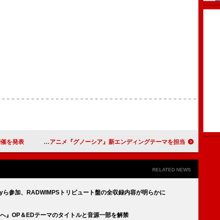
開催を発表
梅田サイファー、アニメ『グノーシア』新エンディングテーマを担当
RELATED NEWS
ndyら参加、RADWIMPSトリビュート盤の全収録内容が明らかに
ちへ』OP＆EDテーマのタイトルと音源一部を解禁