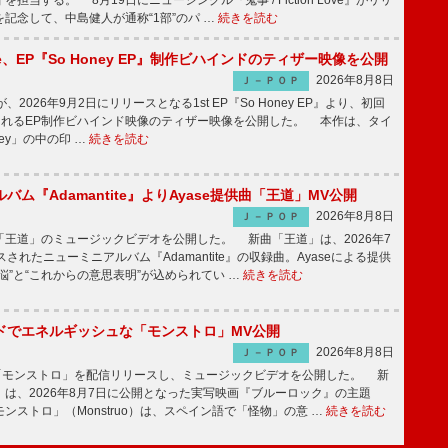
担当する。 8月19日にニューシングル『鬼事 / Fiction Love』がリリ
記念して、中島健人が通称“1部”のパ …
続きを読む
rince、EP『So Honey EP』制作ビハインドのティザー映像を公開
2026年8月8日
Ｊ－ＰＯＰ
nceが、2026年9月2日にリリースとなる1st EP『So Honey EP』より、初回
されるEP制作ビハインド映像のティザー映像を公開した。 本作は、タイ
ney」の中の印 …
続きを読む
バム『Adamantite』よりAyase提供曲「王道」MV公開
2026年8月8日
Ｊ－ＰＯＰ
王道」のミュージックビデオを公開した。 新曲「王道」は、2026年7
されたニューミニアルバム『Adamantite』の収録曲。Ayaseによる提供
悩”と“これからの意思表明”が込められてい …
続きを読む
ッドでエネルギッシュな「モンストロ」MV公開
2026年8月8日
Ｊ－ＰＯＰ
「モンストロ」を配信リリースし、ミュージックビデオを公開した。 新
は、2026年8月7日に公開となった実写映画『ブルーロック』の主題
ンストロ」（Monstruo）は、スペイン語で「怪物」の意 …
続きを読む