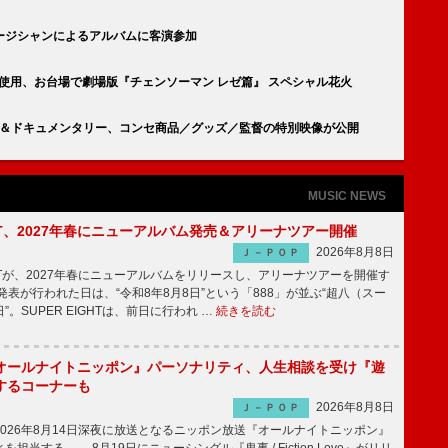
ージシャンによるアルバムに客演参加
DOE」使用、お台場で劇場版『チェンソーマン レゼ篇』 スペシャル花火
ブフィルム＆ドキュメンタリー、コンセ商品／グッズ／監督の特別映像が公開
MUSIC NEWS
IGHT、2027年春にニューアルバム発売＆アリーナツアー開催
2026年8月8日
Ｊ－ＰＯＰ
GHTが、2027年春にニューアルバムをリリースし、アリーナツアーを開催す
表が行われた日は、“令和8年8月8日”という「888」が並ぶ“超八（スー
。SUPER EIGHTは、前日に行われ …
続きを読む
オールナイトニッポン』パーソナリティ、人生相談を受け『遊
するコーナーも
2026年8月8日
Ｊ－ＰＯＰ
026年8月14日深夜に放送となるニッポン放送『オールナイトニッポン』