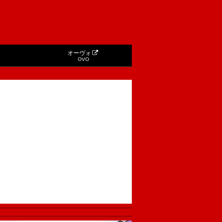
オーヴォ
OVO