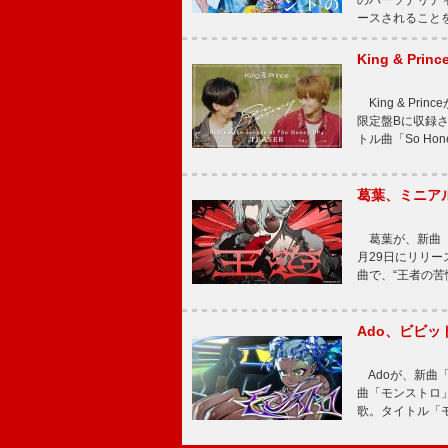
のパーソナリティを
ースされることを
King & P
King & Pri
限定盤Bに収録
トル曲「So Ho
葛葉、ミニアル
葛葉が、新曲「
月29日にリリース
曲で、“王者の苦
Ado、ビビ
Adoが、新曲
曲「モンストロ」
歌。タイトル「モ