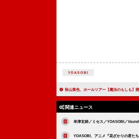
YOASOBI
秋山黄色、ホールツアー【魔法のもしも】
関連ニュース
米津玄師／ミセス／YOASOBI／Vau
YOASOBI、アニメ『花ざかりの君た