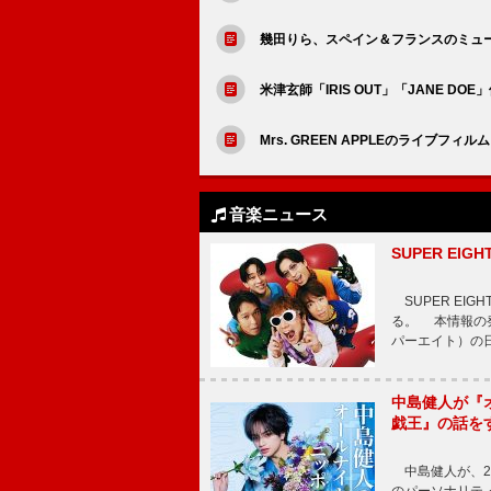
幾田りら、スペイン＆フランスのミュ
米津玄師「IRIS OUT」「JANE 
Mrs. GREEN APPLEのライ
音楽ニュース
SUPER E
SUPER EI
る。 本情報の発
パーエイト）の日”
中島健人が『
戯王』の話を
中島健人が、2