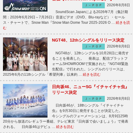
2026年8月8日
Ｊ－ＰＯＰ
SoundScan Japanによる2026年7月（集計期
間：2026年6月29日～7月26日）音楽ビデオ（DVD、Blu-rayなど）・セール
ス・チャートで、Snow Man『Snow Man Dome Tour 2025-2026 O …
続きを読
む
NGT48、12thシングルをリリース決定
2026年8月8日
Ｊ－ＰＯＰ
NGT48が、12thシングルを10月28日に発売す
ることを発表した。 発表は、配信プラットフ
ォームSHOWROOMで実施された『NGT48緊急
生配信』で行われた。シングルのリリースは、
2025年6月の11thシングル「希望列車」以来約 …
続きを読む
日向坂46、ニューSG『イチャイチャ虫』
リリース決定
2026年8月8日
Ｊ－ＰＯＰ
日向坂46が、18thシングル『イチャイチャ
虫』を9月30日に発売することが決定した。
今シングルのフォーメーションは、8月9日25時
20分から放送のレギュラー番組、テレビ東京『日向坂で会いましょう』で発表
される。 日向坂46はデビュ …
続きを読む