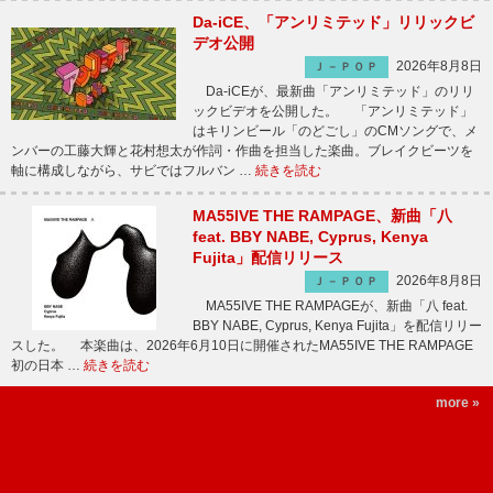
Da-iCE、「アンリミテッド」リリックビ
デオ公開
2026年8月8日
Ｊ－ＰＯＰ
Da-iCEが、最新曲「アンリミテッド」のリリ
ックビデオを公開した。 「アンリミテッド」
はキリンビール「のどごし」のCMソングで、メ
ンバーの工藤大輝と花村想太が作詞・作曲を担当した楽曲。ブレイクビーツを
軸に構成しながら、サビではフルバン …
続きを読む
MA55IVE THE RAMPAGE、新曲「八
feat. BBY NABE, Cyprus, Kenya
Fujita」配信リリース
2026年8月8日
Ｊ－ＰＯＰ
MA55IVE THE RAMPAGEが、新曲「八 feat.
BBY NABE, Cyprus, Kenya Fujita」を配信リリー
スした。 本楽曲は、2026年6月10日に開催されたMA55IVE THE RAMPAGE
初の日本 …
続きを読む
more »