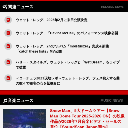
関連ニュース
RELATED NEWS
ウェット・レッグ、2026年2月に来日公演決定
ウェット・レッグ、「Davina McCall」のパフォーマンス映像公開
ウェット・レッグ、2ndアルバム『moisturizer』完成＆新曲
「catch these fists」MV公開
ハリー・スタイルズ、ウェット・レッグと「Wet Dream」をライブ
で披露
＜コーチェラ2023現地レポ＞ウェット・レッグ、フェス映えする曲
の数々で観客の心を鷲掴みに
音楽ニュース
MUSIC NEWS
Snow Man、5大ドームツアー【Snow
Man Dome Tour 2025-2026 ON】の映像
作品が2026年7月音楽ビデオ・セールス
首位【SoundScan Japan調べ】