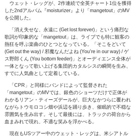
ウェット・レッグが、2作連続で全英チャート1位を獲得
した2ndアルバム『moisturizer』より「mangetout」のMV
を公開した。
「消え失せな、永遠に (Get lost forever)」という痛烈な
歌詞が印象的な「mangetout」は、ライブでも特に観客の
熱狂を呼ぶ楽曲のひとつとなっている。「そこをどいて
(Get out the way) / 邪魔なんだよね (You’re in our way) / ゲ
ス野郎くん (You bottom feeder)」とオーディエンス全体が
一体となって歌い上げる集団的カタルシスの瞬間を生み、
すでに人気曲として定着している。
「CPR」と同様にバンドによって監督された
「mangetout」のMVでは、銀色のショーツだけで正体が
わかるリアン・ティーズデールが、巨大なかつらに覆われ
ながらトウモロコシ畑や浜辺を踊り歩き、催眠的で不穏な
雰囲気を生み出す。そして最後には、トラックの荷台から
血まみれで現れ、不適な笑みを浮かべる。
現在もUSツアー中のウェット・レッグは、米シアトル