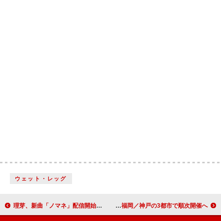
ウェット・レッグ
理芽、新曲「ノマネ」配信開始＆MV公開
中森明菜の歌唱映像をプラネタリウムで初上映、東京／福岡／神戸の3都市で順次開催へ