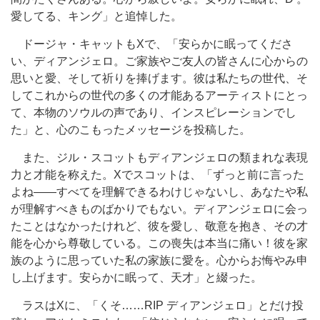
愛してる、キング」と追悼した。
ドージャ・キャットもXで、「安らかに眠ってくださ
い、ディアンジェロ。ご家族やご友人の皆さんに心からの
思いと愛、そして祈りを捧げます。彼は私たちの世代、そ
してこれからの世代の多くの才能あるアーティストにとっ
て、本物のソウルの声であり、インスピレーションでし
た」と、心のこもったメッセージを投稿した。
また、ジル・スコットもディアンジェロの類まれな表現
力と才能を称えた。Xでスコットは、「ずっと前に言った
よね――すべてを理解できるわけじゃないし、あなたや私
が理解すべきものばかりでもない。ディアンジェロに会っ
たことはなかったけれど、彼を愛し、敬意を抱き、その才
能を心から尊敬している。この喪失は本当に痛い！彼を家
族のように思っていた私の家族に愛を。心からお悔やみ申
し上げます。安らかに眠って、天才」と綴った。
ラスはXに、「くそ……RIP ディアンジェロ」とだけ投