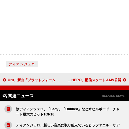
ディアンジェロ
Uru、新曲「プラットフォーム」MVに次期朝ドラW主演の上坂樹里 CDには「エイリアンズ」カバーも収録
LONGMAN、新曲「Underclass HERO」配信スタート＆MV公開
関連ニュース
RELATED NEWS
故ディアンジェロ、「Lady」「Untitled」など米ビルボード・チャ
ート最大のヒットTOP10
ディアンジェロ、新しい音楽に取り組んでいるとラファエル・サデ