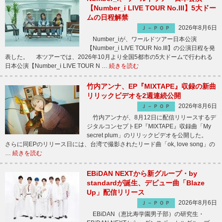
【Number_i LIVE TOUR No.III】5大ドー
ムの日程解禁
2026年8月6日
Ｊ－ＰＯＰ
Number_iが、ワールドツアー日本公演
【Number_i LIVE TOUR No.III】の公演日程を発
表した。 本ツアーでは、2026年10月より全国5都市の5大ドームで行われる
日本公演【Number_i LIVE TOUR N …
続きを読む
竹内アンナ、EP『MIXTAPE』収録の新曲
リリックビデオを2週連続公開
2026年8月6日
Ｊ－ＰＯＰ
竹内アンナが、8月12日に配信リリースするデ
ジタルコンセプトEP『MIXTAPE』収録曲「My
secret plum」のリリックビデオを公開した。
さらに同EPのリリース日には、台湾で撮影されたリード曲「ok, love song」の
…
続きを読む
EBiDAN NEXTから新グループ・by
standardが誕生、デビュー曲「Blaze
Up」配信リリース
2026年8月6日
Ｊ－ＰＯＰ
EBiDAN（恵比寿学園男子部）の研究生・