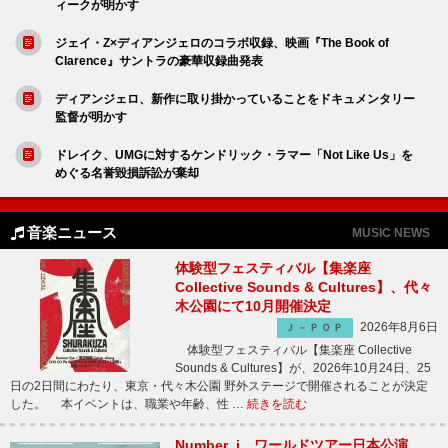
ィークが明かす
ジェイ・Z×ディアンジェロのコラボ収録、映画『The Book of
Clarence』サントラの豪華収録曲発表
ディアンジェロ、新作に取り掛かっていることをドキュメンタリー
監督が明かす
ドレイク、UMGに対するケンドリック・ラマー「Not Like Us」を
めぐる名誉毀損訴訟が棄却
音楽ニュース
MUSIC NEWS
体験型フェスティバル【集楽座
Collective Sounds & Cultures】、代々
木公園にて10月開催決定
2026年8月6日
Ｊ－ＰＯＰ
体験型フェスティバル【集楽座 Collective
Sounds & Cultures】が、2026年10月24日、25
日の2日間にわたり、東京・代々木公園 野外ステージで開催されることが決定
した。 本イベントは、職業や年齢、性 …
続きを読む
Number_i、ワールドツアー日本公演