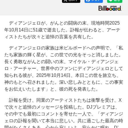
ディアンジェロが、がんとの闘病の末、現地時間2025
年10月14日に51歳で逝去した。訃報が伝わると、アーテ
ィストたちが次々と追悼の言葉を共有した。
ディアンジェロの家族は米ビルボードへの声明で、「私
たち家族の輝く星が、この世での光をそっと消しました。
長く勇敢ながんとの闘いの末、マイケル・ディアンジェ
ロ・アーチャー、世界中のファンにディアンジェロとして
知られる彼が、2025年10月14日、本日この世を旅立ち、
神のもとへ召されました。深い悲しみとともに、この事実
をお伝えいたします」と、彼の死を発表した。
訃報を受け、同業のアーティストたちは衝撃を受け、X
で次々と追悼のメッセージを投稿した。DJプレミアは、
その中でも最初にコメントを寄せた一人で、「ディアンジ
ェロの訃報を聞いて本当に悲しい。共に過ごした最高の時
間がたくさんある。心から寂しいよ。安らかに眠れ、D’。