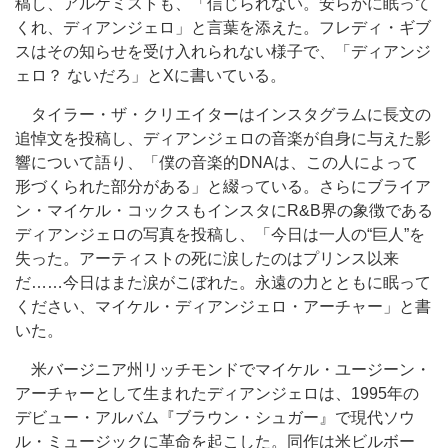
稿し、アルケミストも、「信じられない。安らかに眠って
くれ、ディアンジェロ」と言葉を添えた。フレディ・ギブ
スはその知らせを受け入れられない様子で、「ディアンジ
ェロ？ ないだろ」とXに書いている。
タイラー・ザ・クリエイターはインスタグラムに長文の
追悼文を投稿し、ディアンジェロの音楽が自身に与えた影
響について語り、「僕の音楽的DNAは、この人によって
形づくられた部分がある」と綴っている。さらにブライア
ン・マイケル・コックスもインスタにR&B界の象徴である
ディアンジェロの写真を投稿し、「今日は一人の“巨人”を
失った。アーティストの死に涙したのはプリンス以来
だ……今日はまた涙がこぼれた。永遠の力とともに眠って
ください、マイケル・ディアンジェロ・アーチャー」と書
いた。
米バージニア州リッチモンドでマイケル・ユージーン・
アーチャーとして生まれたディアンジェロは、1995年の
デビュー・アルバム『ブラウン・シュガー』で現代ソウ
ル・ミュージックに革命を起こした。同作は米ビルボー