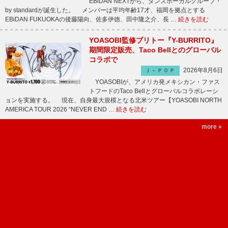
EBiDAN NEXTから、ダンスボーカルグループ・
by standardが誕生した。 メンバーは平均年齢17才、福岡を拠点とする
EBiDAN FUKUOKAの後藤陽向、佐多伊徳、田中隆之介、長 …
続きを読む
YOASOBI監修ブリトー『Y-BURRITO』
期間限定販売、Taco Bellとのグローバル
コラボで
2026年8月6日
Ｊ－ＰＯＰ
YOASOBIが、アメリカ発メキシカン・ファス
トフードのTaco Bellとグローバルコラボレーシ
ョンを実施する。 現在、自身最大規模となる北米ツアー【YOASOBI NORTH
AMERICA TOUR 2026 “NEVER END …
続きを読む
more »