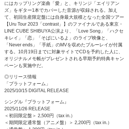
にはカップリング楽曲「愛」と、キリンジ「エイリアン
ズ」をギター1本でカバーした音源が収録される。加え
て、初回生産限定盤には自身最大規模となった全国ツアー
【Uru Tour 2023「contrast」】のファイナルである東京・
LINE CUBE SHIBUYA公演より、「Love Song」「ハクセ
キレイ」「恋」「そばにいるよ」のライブ映像と、
「Never ends」「手紙」のMVを収めたブルーレイが付属
する。10月19日までに対象サイトでCDを予約した人に、
オリジナルメモ帳がプレゼントされる早期予約特典キャン
ペーンも実施中だ。
◎リリース情報
「プラットフォーム」
2025/10/15 DIGITAL RELEASE
シングル『プラットフォーム』
2025/11/26 RELEASE
＜初回限定盤＞ 2,500円（tax in.）
＜期間限定通常盤（アニメ盤）＞ 2,200円（tax in.）