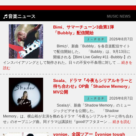
音楽ニュース
MUSIC NEWS
Bimi、サマーチューン3曲第1弾
「Bubbly」配信開始
2026年8月7日
Ｊ－ＰＯＰ
Bimiが、新曲「Bubbly」を各音楽配信サイト
で配信開始した。 「Bubbly」は、9月13日に
開催される【Bimi Live Galley #11 -Bubbly-】の
インスパイアソングとして制作された。日々の不安や不条理に対して …
続きを
読む
Soala、ドラマ『今夜もシリアルキラーと
待ち合わせ』OP曲「Shadow Memory」
MV公開
2026年8月7日
Ｊ－ＰＯＰ
Soalaが、新曲「Shadow Memory」のミュー
ジックビデオを公開した。 「Shadow
Memory」は、横山裕が主演を務めるドラマ『今夜もシリアルキラーと待ち合わ
せ』のオープニング曲。同ドラマは講談社『good!アフタヌーン …
続きを読む
yonige、全国ツアー【yonige tough