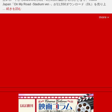
Japan「On My Road -Stadium ver.-」が11,550ダウンロード（DL）を売り上
…
続きを読む
more »