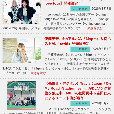
love tour】開催決定
2026年8月7日
Ｊ－ＰＯＰ
yonigeが、11月からの全国ツアー【yonige
tough love tour】の開催を発表した。 yonige
は、東名阪ワンマンツアー【yonige one man
tour 2026】を開幕。メジャー再契約後初のワンマンツアー …
続きを読む
伊藤美来、5thアルバム『39rpm』＆初ベ
ストAL『swirl』発売日決定
2026年8月7日
Ｊ－ＰＯＰ
伊藤美来が、5thアルバム『39rpm』とベスト
アルバム『swirl』を10月7日に同時発売すること
が決定した。 伊藤美来は今年アーティスト活
動10周年を迎える。『39rpm』というタイトルは、レコードの回転数を意味す
る「rpm」に、伊 …
続きを読む
【先ヨミ・デジタル】Travis Japan「On
My Road -Stadium ver.-」がDLソング首
位を独走中 M!LKの佐野勇斗＆吉田仁人
によるユニット曲が追う
2026年8月7日
Ｊ－ＰＯＰ
GfK/NIQ Japanによるダウンロード・ソング売
上レポートから2026年8月3日～8月5日の集計が明らかとなり、Travis