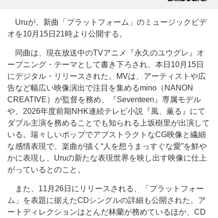
Uruが、新曲「プラットフォーム」のミュージックビデ
オを10月15日21時より公開する。
同曲は、現在放送中のTVアニメ『永久のユウグレ』オ
ープニング・テーマとして書き下ろされ、本日10月15日
にデジタル・リリースされた。MVは、アーティストや広
告など幅広い映像演出で注目を集めるmino（NANON
CREATIVE）が監督を務め、『Seventeen』専属モデル
や、2026年度前期NHK連続テレビ小説『風、薫る』にて
ダブル主演を務めることでも知られる上坂樹里が出演して
いる。瑞々しいポップでアブストラクトなCG映像と繊細
な感情表現で、楽曲が描く“人を想うまっすぐな愛”を鮮や
かに表現し、Uruの新たな表現世界を映し出す映像に仕上
がっているとのこと。
また、11月26日にリリースされる、「プラットフォー
ム」を表題に据えたCDシングルの詳細も公開された。ア
ートディレクションはとんだ林蘭が務めているほか、CD