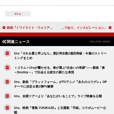
Uru
映画『トワイライト・ウォリアーズ 決戦！九龍城砦』サントラCDが1/7発売
ディアンジェロが51歳で死去、タイラー・ザ・クリエイター／ドージャ・キャット／DJプレミアらが追悼「本物のソウルの声であり、インスピレーション」
関連ニュース
RELATED NEWS
Uru「それを愛と呼ぶなら」累計再生数2億回突破：今週のストリー
ミングまとめ
＜コラム＞Uruが響かせる、春が運ぶ“出会いの奇跡”――新曲「春
～Destiny～」で出会える彼女の新たな表現
Uru、新曲「プラットフォーム」がTVアニメ『永久のユウグレ』OP
テーマに決定＆第1弾PV解禁
Uru、全国ツアーより「あなたがいることで」ライブ映像を公開
Uru、映画『雪風 YUKIKAZE』と主題歌「手紙」コラボムービー公
開