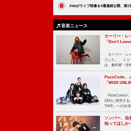
Adoがライブ映像を4週連続公開、第
音楽ニュース
カーリー・レ
「Don't Leav
カーリー・レイ・ジェ
スした。 ミュ
は、劇作家・俳
PassCode
「MISS UNL
PassCode
28日に発売する。
TAKE』への出
ソンバー、自
知ってほしか