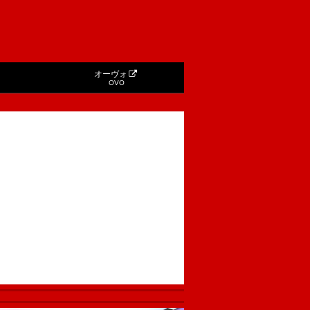
オーヴォ
OVO