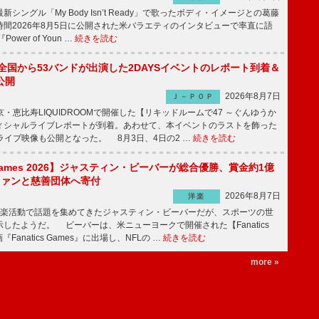
ングル「My Body Isn’t Ready」で歌ったボディ・イメージとの葛藤
間2026年8月5日に公開された米バラエティのインタビューで率直に語
wer of Youn …
続きを読む
、全国から53バンドが出演した2DAYSイベントのレポート到着＆
公開
2026年8月7日
Ｊ－ＰＯＰ
京・恵比寿LIQUIDROOMで開催した【リキッドルームで47 ～ぐんゆうか
ィシャルライブレポートが到着。あわせて、本イベントのラストを飾った
尺ライブ映像も公開となった。 8月3日、4日の2 …
続きを読む
s Games 2026】ジャスティン・ビーバーが総合優勝、賞金約1億
をファンと慈善団体へ寄付
2026年8月7日
洋楽
楽活動で話題を集めてきたジャスティン・ビーバーだが、スポーツの世
したようだ。 ビーバーは、米ニューヨークで開催された【Fanatics
『Fanatics Games』に出場し、NFLの …
続きを読む
more »