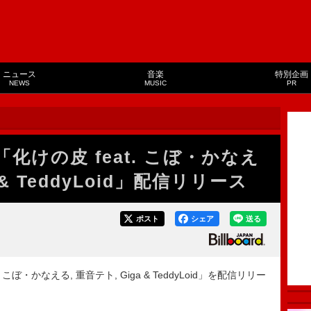
ニュース
音楽
特別企画
NEWS
MUSIC
PR
「化けの皮 feat. こぼ・かなえ
 & TeddyLoid」配信リリース
ポスト
シェア
送る
 こぼ・かなえる, 重音テト, Giga & TeddyLoid」を配信リリー