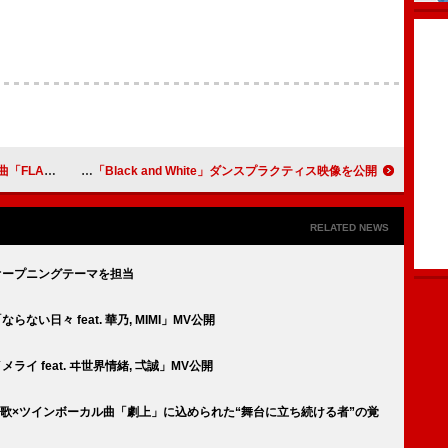
!!!」MV公開
Da-iCE、モノクロの「Black and White」ダンスプラクティス映像を公開
RELATED NEWS
』オープニングテーマを担当
ない日々 feat. 華乃, MIMI」MV公開
ライ feat. ヰ世界情緒, 弌誠」MV公開
主題歌×ツインボーカル曲「劇上」に込められた“舞台に立ち続ける者”の覚