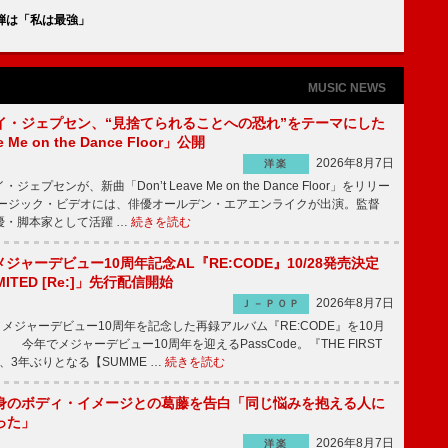
1弾は「私は最強」
MUSIC NEWS
イ・ジェプセン、“見捨てられることへの恐れ”をテーマにした
e Me on the Dance Floor」公開
2026年8月7日
洋楽
プセンが、新曲「Don’t Leave Me on the Dance Floor」をリリー
ージック・ビデオには、俳優オールデン・エアエンライクが出演。監督
優・脚本家として活躍 …
続きを読む
、メジャーデビュー10周年記念AL『RE:CODE』10/28発売決定
IMITED [Re:]」先行配信開始
2026年8月7日
Ｊ－ＰＯＰ
が、メジャーデビュー10周年を記念した再録アルバム『RE:CODE』を10月
 今年でメジャーデビュー10周年を迎えるPassCode。『THE FIRST
演、3年ぶりとなる【SUMME …
続きを読む
身のボディ・イメージとの葛藤を告白「同じ悩みを抱える人に
った」
2026年8月7日
洋楽