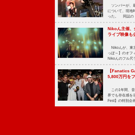
ソンバーが、最新シ
について、現地時
った。 同誌の『Po
Nikoん主催
ライブ映像も
Nikoんが、東
っぽ～】のオフ
Nikoんのフル
【Fanatic
5,800万円
この1年間、音
界でも存在感を示
Fest】の特別企画