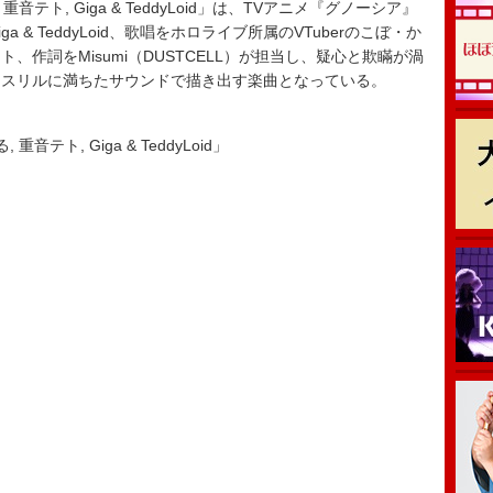
重音テト, Giga & TeddyLoid」は、TVアニメ『グノーシア』
& TeddyLoid、歌唱をホロライブ所属のVTuberのこぼ・か
作詞をMisumi（DUSTCELL）が担当し、疑心と欺瞞が渦
とスリルに満ちたサウンドで描き出す楽曲となっている。
音テト, Giga & TeddyLoid」