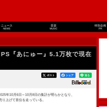
ニュース
音楽
特別企画
NEWS
MUSIC
PR
MPS『あにゅー』5.1万枚で現在
ポスト
シェア
送る
25年10月6日～10月8日の集計が明らかとなり、
枚を売り上げて首位を走っている。