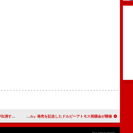
放映スタート
故ジョン・レノン＆オノ・ヨーコ、『パワー・トゥ・ザ・ピープル』発売を記念したドルビーアトモス視聴会が開催