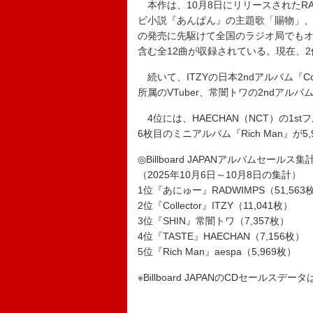
本作は、10月8日にリリースされたRA
ビ小説『あんぱん』の主題歌「賜物」、日
の発売に先駆けて全国のラジオ局でも
含む全12曲が収録されている。現在、
続いて、ITZYの日本2ndアルバム『Co
所属のVTuber、常闇トワの2ndアルバ
4位には、HAECHAN（NCT）の1stフ
6枚目のミニアルバム『Rich Man』が5
◎Billboard JAPANアルバムセールス
（2025年10月6日～10月8日の集計）
1位『あにゅー』RADWIMPS（51,563
2位『Collector』ITZY（11,041枚）
3位『SHIN』常闇トワ（7,357枚）
4位『TASTE』HAECHAN（7,156枚）
5位『Rich Man』aespa（5,969枚）
※Billboard JAPANのCDセールスデ