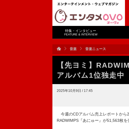
特集・インタビュー
FEATURE & INTERVIEW
音楽
音楽ニュース
【先ヨミ】RADWI
アルバム1位独走中
2025年10月9日 / 17:45
今週のCDアルバム売上レポートから20
RADWIMPS『あにゅー』が51,563