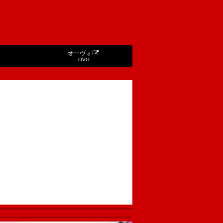
オーヴォ
OVO