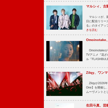
マルシィ、古
マルシィが、新
日に配信リリー
る』のタイアッ
きを読む
Omoinot
Omoinota
TVアニメ『花ざ
ル『FLASHBU
Zilqy、ワン
Zilqyが2026年
One】を開催し、
ムーヴメントと
生田斗真、芸能