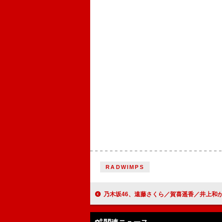
RADWIMPS
乃木坂46、遠藤さくら／賀喜遥香／井上和が出演するカップスター新TVCM