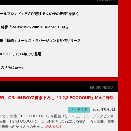
RELATED NEWS
ガールフレンド」MVで“恋する女の子の表情”を描く
『RADWIMPS 20th YEAR SPECIAL』
主題歌「賜物」オーケストラバージョンを配信リリース
NO LIFE.」に14年ぶり登場
2曲の『あにゅー』
MUSIC NEWS
PPER、GRe4N BOYZ書き下ろし「1,2,3,FOOOOUR」MVに自然
2026年8月6日
Ｊ－ＰＯＰ
PPERが、新曲「1,2,3,FOOOOUR」を配信リリースし、ミュージックビデオ
「1,2,3,FOOOOUR」は、GRe4N BOYZによる書き下ろし楽曲。電車
の未来へ向かう人々の姿を …
続きを読む