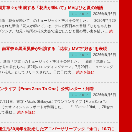
園井寧々が出演する「花火が瞬いて」MVはひと夏の物語
2026年8月6日
Ｊ－ＰＯＰ
曲「花火が瞬いて」のミュージックビデオを公開した。 2026年7月29
スされた新曲「花火が瞬いて」は、テレビ西日本の番組『じもちゃんね
プソング。地元・福岡の花火大会で過ごしたひと夏の思い出を描い …
続
ake、南琴奈＆黒田昊夢が出演する「花束」MVで“好き”を表現
2026年8月6日
Ｊ－ＰＯＰ
keが、新曲「花束」のミュージックビデオを公開した。 新曲「花束」は、
かりの君たちへ』第2期のエンディングテーマ。7月29日にニューシング
LB / 花束』としてリリースされた、日に日に大 …
続きを読む
マンライブ【From Zero To One】公式レポート到着
2026年8月6日
Ｊ－ＰＯＰ
7月11日、東京・Veats Shibuyaにてワンマンライブ【From Zero To
そのオフィシャルレポートが到着した。 「『Birth of Riot』、Zilqyの
して暴動 …
続きを読む
生活30周年を記念したアニバーサリーブック『余白』10/7に