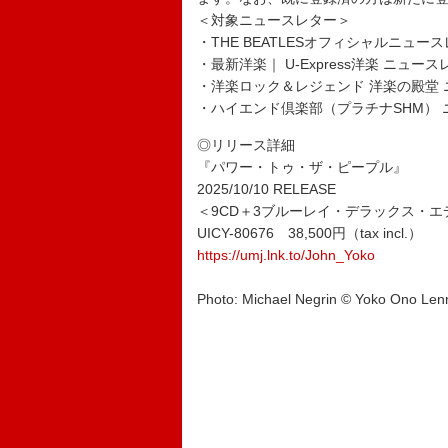
＜対象ニュースレター＞
・THE BEATLESオフィシャルニュー
・最新洋楽｜ U-Express洋楽 ニュー
・洋楽ロック＆レジェンド 洋楽の殿堂
・ハイエンド倶楽部（プラチナSHM） 
◎リリース詳細
『パワー・トゥ・ザ・ピープル』
2025/10/10 RELEASE
＜9CD＋3ブルーレイ・デラックス・エ
UICY-80676 38,500円（tax incl.）
https://umj.lnk.to/John_Yoko
Photo: Michael Negrin © Yoko Ono Le