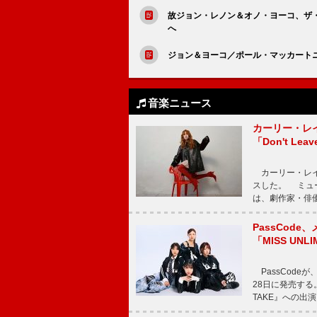
故ジョン・レノン＆オノ・ヨーコ、ザ
へ
ジョン＆ヨーコ／ポール・マッカート
音楽ニュース
カーリー・レ
「Don't Leav
カーリー・レイ・ジェ
スした。 ミュ
は、劇作家・俳
PassCode
「MISS UNL
PassCode
28日に発売する。
TAKE』への出