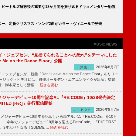
・ビートルズ解散後の重要な18か月間を振り返るドキュメンタリー配信
ニー、定番クリスマス・ソング2曲がカラー・ヴィニールで発売
MUSIC NEWS
イ・ジェプセン、“見捨てられることへの恐れ”をテーマにした
e Me on the Dance Floor」公開
2026年8月7日
洋楽
プセンが、新曲「Don’t Leave Me on the Dance Floor」をリリー
ージック・ビデオには、俳優オールデン・エアエンライクが出演。監督
優・脚本家として活躍 …
続きを読む
、メジャーデビュー10周年記念AL『RE:CODE』10/28発売決定
IMITED [Re:]」先行配信開始
2026年8月7日
Ｊ－ＰＯＰ
が、メジャーデビュー10周年を記念した再録アルバム『RE:CODE』を10月
 今年でメジャーデビュー10周年を迎えるPassCode。『THE FIRST
演、3年ぶりとなる【SUMME …
続きを読む