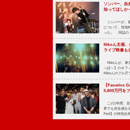
ソンバー、自
知ってほしか
ソンバーが、最新シ
について、現地時
った。 同誌の『Po
Nikoん主催
ライブ映像も
Nikoんが、東
っぽ～】のオフ
Nikoんのフル
【Fanatic
5,800万円
この1年間、音
界でも存在感を示
Fest】の特別企画