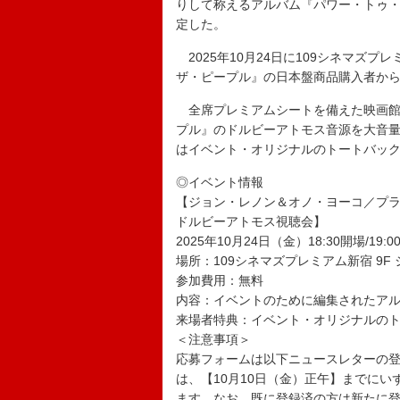
りして称えるアルバム『パワー・トゥ
定した。
2025年10月24日に109シネマズ
ザ・ピープル』の日本盤商品購入者から
全席プレミアムシートを備えた映画館
プル』のドルビーアトモス音源を大音
はイベント・オリジナルのトートバッ
◎イベント情報
【ジョン・レノン＆オノ・ヨーコ／プ
ドルビーアトモス視聴会】
2025年10月24日（金）18:30開場/19:
場所：109シネマズプレミアム新宿 9F 
参加費用：無料
内容：イベントのために編集されたアル
来場者特典：イベント・オリジナルの
＜注意事項＞
応募フォームは以下ニュースレターの
は、【10月10日（金）正午】までに
ます。なお、既に登録済の方は新たに