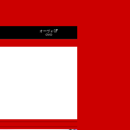
オーヴォ
OVO