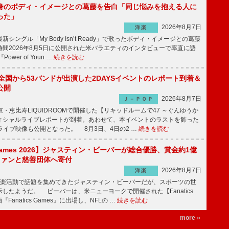
身のボディ・イメージとの葛藤を告白「同じ悩みを抱える人に
った」
2026年8月7日
洋楽
ングル「My Body Isn’t Ready」で歌ったボディ・イメージとの葛藤
間2026年8月5日に公開された米バラエティのインタビューで率直に語
wer of Youn …
続きを読む
、全国から53バンドが出演した2DAYSイベントのレポート到着＆
公開
2026年8月7日
Ｊ－ＰＯＰ
京・恵比寿LIQUIDROOMで開催した【リキッドルームで47 ～ぐんゆうか
ィシャルライブレポートが到着。あわせて、本イベントのラストを飾った
尺ライブ映像も公開となった。 8月3日、4日の2 …
続きを読む
s Games 2026】ジャスティン・ビーバーが総合優勝、賞金約1億
をファンと慈善団体へ寄付
2026年8月7日
洋楽
楽活動で話題を集めてきたジャスティン・ビーバーだが、スポーツの世
したようだ。 ビーバーは、米ニューヨークで開催された【Fanatics
『Fanatics Games』に出場し、NFLの …
続きを読む
more »