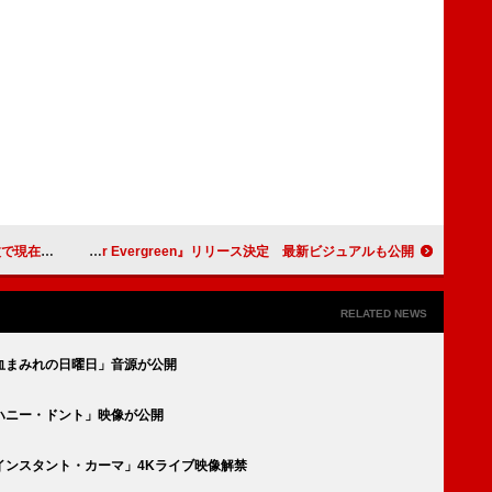
1位独走中
MUCC、12/10にニュー・シングル『Never Evergreen』リリース決定 最新ビジュアルも公開
RELATED NEWS
血まみれの日曜日」音源が公開
ハニー・ドント」映像が公開
インスタント・カーマ」4Kライブ映像解禁