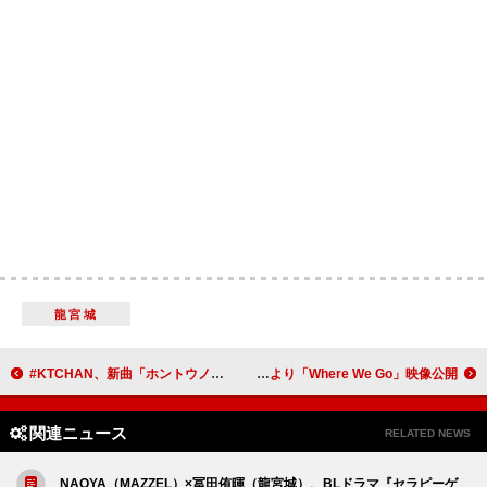
龍宮城
#KTCHAN、新曲「ホントウノコト。」リリース＆MV公開
ももクロ・佐々木彩夏、ライブ映像作品より「Where We Go」映像公開
関連ニュース
RELATED NEWS
NAOYA（MAZZEL）×冨田侑暉（龍宮城）、BLドラマ『セラピーゲ