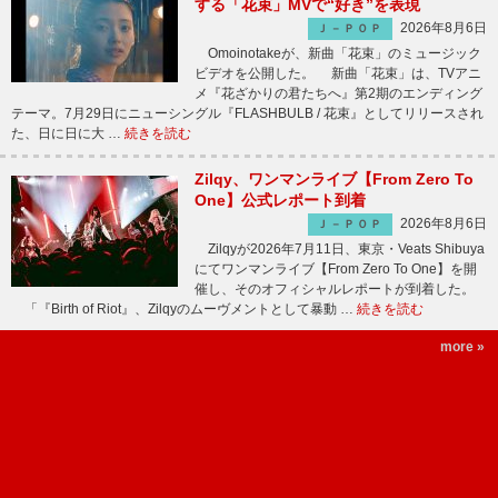
する「花束」MVで“好き”を表現
2026年8月6日
Ｊ－ＰＯＰ
Omoinotakeが、新曲「花束」のミュージック
ビデオを公開した。 新曲「花束」は、TVアニ
メ『花ざかりの君たちへ』第2期のエンディング
テーマ。7月29日にニューシングル『FLASHBULB / 花束』としてリリースされ
た、日に日に大 …
続きを読む
Zilqy、ワンマンライブ【From Zero To
One】公式レポート到着
2026年8月6日
Ｊ－ＰＯＰ
Zilqyが2026年7月11日、東京・Veats Shibuya
にてワンマンライブ【From Zero To One】を開
催し、そのオフィシャルレポートが到着した。
「『Birth of Riot』、Zilqyのムーヴメントとして暴動 …
続きを読む
more »