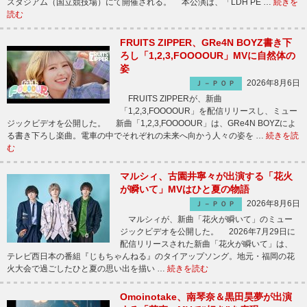
スタジアム（国立競技場）にて開催される。 本公演は、「LDH PE …
続きを
読む
FRUITS ZIPPER、GRe4N BOYZ書き下
ろし「1,2,3,FOOOOUR」MVに自然体の
姿
2026年8月6日
Ｊ－ＰＯＰ
FRUITS ZIPPERが、新曲
「1,2,3,FOOOOUR」を配信リリースし、ミュー
ジックビデオを公開した。 新曲「1,2,3,FOOOOUR」は、GRe4N BOYZによ
る書き下ろし楽曲。電車の中でそれぞれの未来へ向かう人々の姿を …
続きを読
む
マルシィ、古園井寧々が出演する「花火
が瞬いて」MVはひと夏の物語
2026年8月6日
Ｊ－ＰＯＰ
マルシィが、新曲「花火が瞬いて」のミュー
ジックビデオを公開した。 2026年7月29日に
配信リリースされた新曲「花火が瞬いて」は、
テレビ西日本の番組『じもちゃんねる』のタイアップソング。地元・福岡の花
火大会で過ごしたひと夏の思い出を描い …
続きを読む
Omoinotake、南琴奈＆黒田昊夢が出演