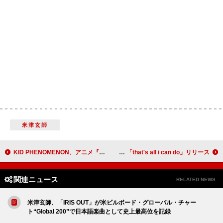
米津玄師
KID PHENOMENON、アニメ『転生悪女の黒歴史』OP主題歌の新曲「Black Flame」先行配信決定
Chilli Beans.、TBSドラマ『じゃあ、あんたが作ってみろよ』挿入歌 「that's all i can do」リリース
関連ニュース
RELATED NEWS
米津玄師、「IRIS OUT」が米ビルボード・グローバル・チャー
ト“Global 200”で日本語楽曲として史上最高位を記録