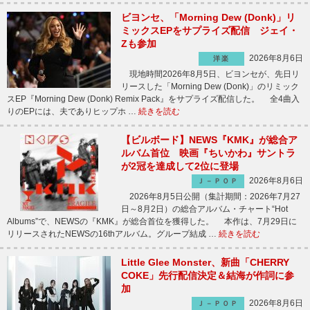
ビヨンセ、「Morning Dew (Donk)」リ
ミックスEPをサプライズ配信 ジェイ・
Zも参加
2026年8月6日
洋楽
現地時間2026年8月5日、ビヨンセが、先日リ
リースした「Morning Dew (Donk)」のリミック
スEP『Morning Dew (Donk) Remix Pack』をサプライズ配信した。 全4曲入
りのEPには、夫でありヒップホ …
続きを読む
【ビルボード】NEWS『KMK』が総合ア
ルバム首位 映画『ちいかわ』サントラ
が2冠を達成して2位に登場
2026年8月6日
Ｊ－ＰＯＰ
2026年8月5日公開（集計期間：2026年7月27
日～8月2日）の総合アルバム・チャート“Hot
Albums”で、NEWSの『KMK』が総合首位を獲得した。 本作は、7月29日に
リリースされたNEWSの16thアルバム。グループ結成 …
続きを読む
Little Glee Monster、新曲「CHERRY
COKE」先行配信決定＆結海が作詞に参
加
2026年8月6日
Ｊ－ＰＯＰ