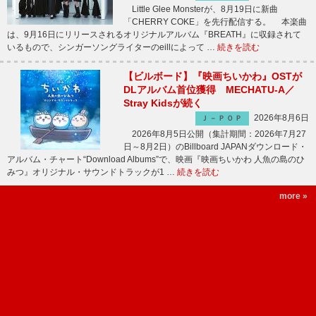
Little Glee Monsterが、8月19日に新曲
「CHERRY COKE」を先行配信する。 本楽曲
は、9月16日にリリースされるオリジナルアルバム『BREATH』に収録されて
いるもので、シンガーソングライターのeillによって …
続きを読む
【ビルボード】『映画ちいかわ』OSTが
DLアルバム首位獲得 MECHATU-A／
Stray Kidsが続く
2026年8月6日
Ｊ－ＰＯＰ
2026年8月5日公開（集計期間：2026年7月27
日～8月2日）のBillboard JAPANダウンロード・
アルバム・チャート“Download Albums”で、映画『映画ちいかわ 人魚の島のひ
みつ』オリジナル・サウンドトラックが1 …
続きを読む
more »