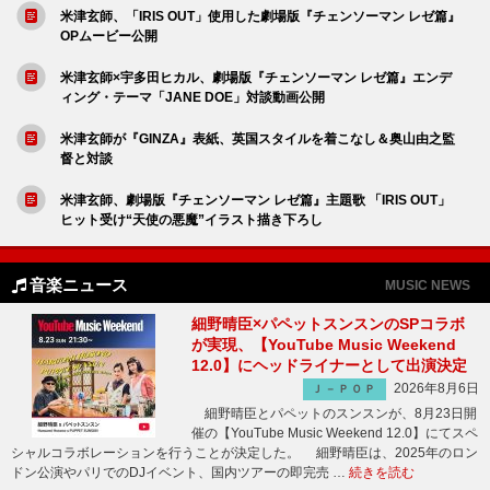
米津玄師、「IRIS OUT」使用した劇場版『チェンソーマン レゼ篇』
OPムービー公開
米津玄師×宇多田ヒカル、劇場版『チェンソーマン レゼ篇』エンデ
ィング・テーマ「JANE DOE」対談動画公開
米津玄師が『GINZA』表紙、英国スタイルを着こなし＆奥山由之監
督と対談
米津玄師、劇場版『チェンソーマン レゼ篇』主題歌 「IRIS OUT」
ヒット受け“天使の悪魔”イラスト描き下ろし
音楽ニュース
MUSIC NEWS
細野晴臣×パペットスンスンのSPコラボ
が実現、【YouTube Music Weekend
12.0】にヘッドライナーとして出演決定
2026年8月6日
Ｊ－ＰＯＰ
細野晴臣とパペットのスンスンが、8月23日開
催の【YouTube Music Weekend 12.0】にてスペ
シャルコラボレーションを行うことが決定した。 細野晴臣は、2025年のロン
ドン公演やパリでのDJイベント、国内ツアーの即完売 …
続きを読む