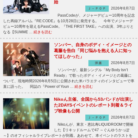
始
2026年8月7日
Ｊ－ＰＯＰ
PassCodeが、メジャーデビュー10周年を記念
した再録アルバム『RE:CODE』を10月28日に発売する。 今年でメジャーデ
ビュー10周年を迎えるPassCode。『THE FIRST TAKE』への出演、3年ぶりと
なる【SUMME …
続きを読む
ソンバー、自身のボディ・イメージとの
葛藤を告白「同じ悩みを抱える人に知っ
てほしかった」
2026年8月7日
洋楽
ソンバーが、最新シングル「My Body Isn’t
Ready」で歌ったボディ・イメージとの葛藤に
ついて、現地時間2026年8月5日に公開された米バラエティのインタビューで率
直に語った。 同誌の『Power of Youn …
続きを読む
Nikoん主催、全国から53バンドが出演し
た2DAYSイベントのレポート到着＆ライ
ブ映像も公開
2026年8月7日
Ｊ－ＰＯＰ
Nikoんが、東京・恵比寿LIQUIDROOMで開催
した【リキッドルームで47 ～ぐんゆうかっぽ
～】のオフィシャルライブレポートが到着。あわせて、本イベントのラストを