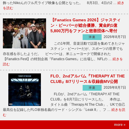
飾ったNikoんのフル尺ライブ映像も公開となった。 8月3日、4日の2 …
続き
を読む
【Fanatics Games 2026】ジャスティ
ン・ビーバーが総合優勝、賞金約1億
5,800万円をファンと慈善団体へ寄付
2026年8月7日
洋楽
この1年間、音楽活動で話題を集めてきたジャ
スティン・ビーバーだが、スポーツの世界でも
存在感を示したようだ。 ビーバーは、米ニューヨークで開催された
【Fanatics Fest】の特別企画『Fanatics Games』に出場し、NFLの …
続きを
読む
FLO、2ndアルバム『THERAPY AT THE
CLUB』8/7リリース＆収録曲MV公開
2026年8月7日
洋楽
FLOが、2ndアルバム『THERAPY AT THE
CLUB』を8月7日にリリースした。 本作は、
タイトル曲「Therapy At The Club」、UKで自己
最高位を記録したFLO単独名義のリード・シングル「Leak It」、フ …
続きを読
む
more »