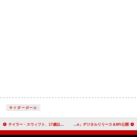
サイダーガール
テイラー・スウィフト、17歳以来初めて【グラミー賞】選考にエントリーせず
Nornis、新曲「Prologue」デジタルリリース＆MV公開