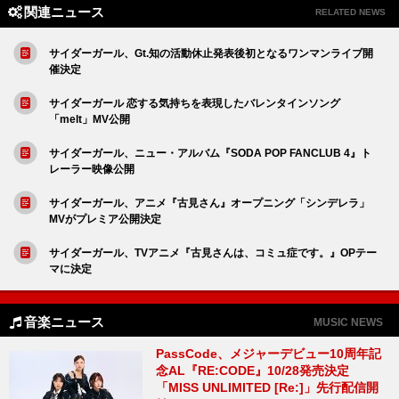
関連ニュース
RELATED NEWS
サイダーガール、Gt.知の活動休止発表後初となるワンマンライブ開
催決定
サイダーガール 恋する気持ちを表現したバレンタインソング
「melt」MV公開
サイダーガール、ニュー・アルバム『SODA POP FANCLUB 4』ト
レーラー映像公開
サイダーガール、アニメ『古見さん』オープニング「シンデレラ」
MVがプレミア公開決定
サイダーガール、TVアニメ『古見さんは、コミュ症です。』OPテー
マに決定
音楽ニュース
MUSIC NEWS
PassCode、メジャーデビュー10周年記
念AL『RE:CODE』10/28発売決定
「MISS UNLIMITED [Re:]」先行配信開