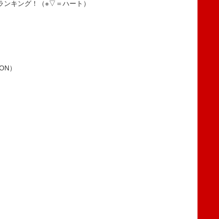
ランキング！（※▽＝ハート）
GON）