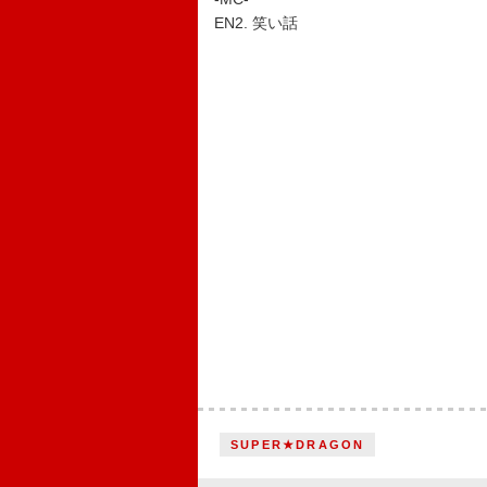
EN2. 笑い話
SUPER★DRAGON