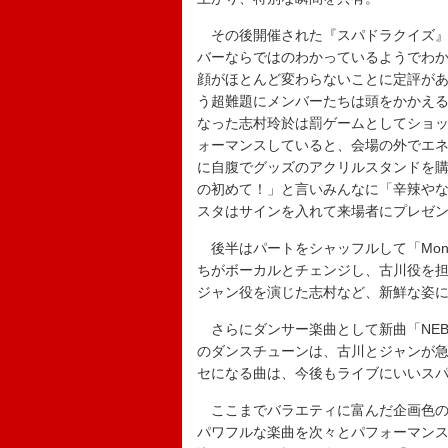
その後開催された『スパドラクイズ』
バーならではのわかっているようでわ
顔がほとんど変わらないことに定評があ
う超難題にメンバーたちは頭をかかえ
なった志村玲於は罰ゲームとしてショッピン
ォーマンスしていると、会場の外でエ
に自腹でグッズのアクリルスタンドを
の初めて！」と言いみんなに「辛辣や
スタはサインを入れて来場者にプレゼ
後半はパートをシャッフルして「Mons
ちがボーカルとチェンジし、古川役を
ジャン役を演じた志村など、新鮮な姿
さらにダンサー楽曲として新曲「NEBOU
のダンスチューンは、古川とジャンが
セになる曲は、今後もライブにいいス
ここまでバラエティに富んだ企画色の
パワフルな楽曲を次々とパフォーマンス。