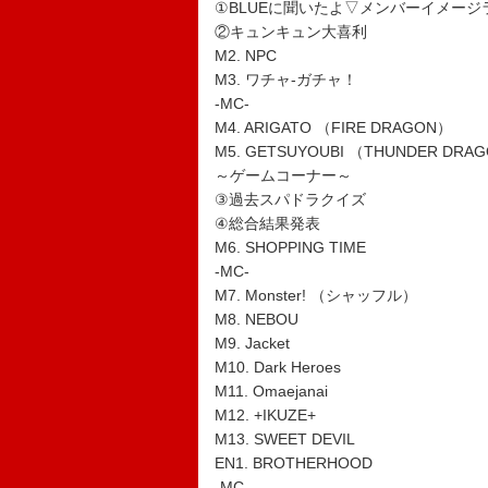
①BLUEに聞いたよ▽メンバーイメージ
②キュンキュン大喜利
M2. NPC
M3. ワチャ-ガチャ！
-MC-
M4. ARIGATO （FIRE DRAGON）
M5. GETSUYOUBI （THUNDER DRA
～ゲームコーナー～
③過去スパドラクイズ
④総合結果発表
M6. SHOPPING TIME
-MC-
M7. Monster! （シャッフル）
M8. NEBOU
M9. Jacket
M10. Dark Heroes
M11. Omaejanai
M12. +IKUZE+
M13. SWEET DEVIL
EN1. BROTHERHOOD
-MC-