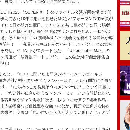
2025】が、神奈川・パシフィコ横浜にて開催された。
 TOUR 2025 「SUPER X」】のファイナル公演が同会場にて開
歩んできた10年に想いを馳せたMCとパフォーマンスで全員が
。そして日が明けた翌日、チャイムと共に幕が開いた同じ場所
に乱立した机が並び、毎年恒例の学ランに身を包み、一目で治
場。その瞬間にこの“龍崎学園”で生徒会長を務める飯島颯が客
「お前ら！ 一発目から声出せんのか～！」と叫ぶと、その気合
せ、イベントがスタートした。「Untouchable Max」の
ン海渡が「放課後デートしよ!?」「この後は体育館倉庫集合
がり！
ると、『BLUEに聞いたよ▽メンバーイメージランキン
体内時計が整っていそうなメンバーは？」という問題に全員が
たり、「にらめっこが得意そうなメンバーは？」という問題に
る。「怖い役が似合いそうなメンバーは？」という問題にそれ
せる古川毅やジャン海渡に続き、おらついた怖さの池田彪馬、
しまう柴崎楽など個性豊かな面々のなか、真顔で圧倒的な怖さ
は大爆笑。伊藤は「気が付いたら入り込んでいましたね」とプ
た。
じで選ばれたメンバーがペア、もしくはトリオになり大喜利