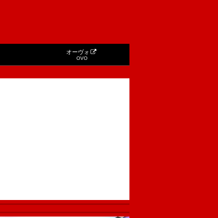
オーヴォ
OVO