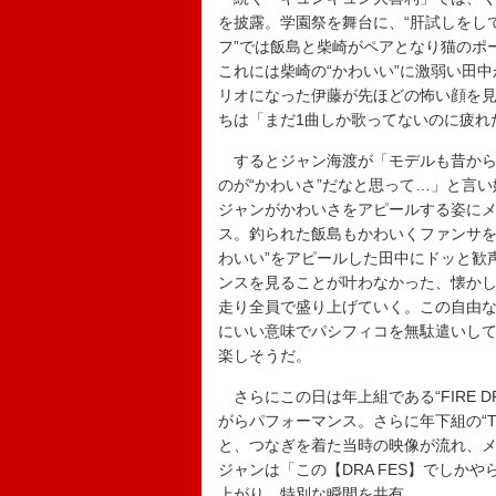
を披露。学園祭を舞台に、“肝試しをし
フ”では飯島と柴崎がペアとなり猫のポ
これには柴崎の“かわいい”に激弱い田
リオになった伊藤が先ほどの怖い顔を
ちは「まだ1曲しか歌ってないのに疲れ
するとジャン海渡が「モデルも昔から
のが“かわいさ”だなと思って…」と言
ジャンがかわいさをアピールする姿に
ス。釣られた飯島もかわいくファンサを
わいい”をアピールした田中にドッと歓
ンスを見ることが叶わなかった、懐かし
走り全員で盛り上げていく。この自由な楽
にいい意味でパシフィコを無駄遣いして
楽しそうだ。
さらにこの日は年上組である“FIRE D
がらパフォーマンス。さらに年下組の“THU
と、つなぎを着た当時の映像が流れ、
ジャンは「この【DRA FES】でしか
上がり、特別な瞬間を共有。