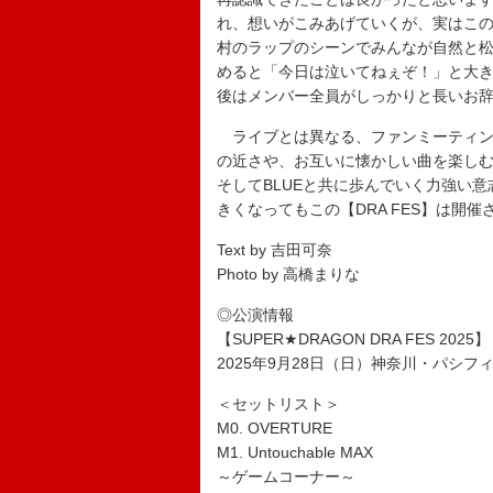
れ、想いがこみあげていくが、実はこ
村のラップのシーンでみんなが自然と
めると「今日は泣いてねぇぞ！」と大
後はメンバー全員がしっかりと長いお辞
ライブとは異なる、ファンミーティングの
の近さや、お互いに懐かしい曲を楽し
そしてBLUEと共に歩んでいく力強い
きくなってもこの【DRA FES】は開
Text by 吉田可奈
Photo by 高橋まりな
◎公演情報
【SUPER★DRAGON DRA FES 2025】
2025年9月28日（日）神奈川・パシフ
＜セットリスト＞
M0. OVERTURE
M1. Untouchable MAX
～ゲームコーナー～