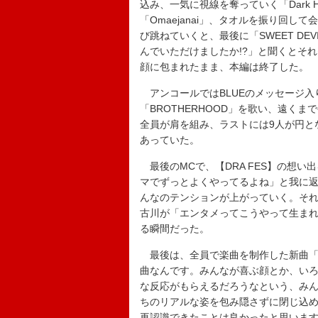
込み、一気に視線を奪っていく「Dark 
「Omaejanai」、タオルを振り回し
び跳ねていくと、最後に「SWEET D
んでいただけましたか!?」と聞くとそ
顔に包まれたまま、本編は終了した。
アンコールではBLUEのメッセージ入
「BROTHERHOOD」を歌い、遠く
全員が肩を組み、ラストには9人が円と
あっていた。
最後のMCで、【DRA FES】の想
マでずっとよくやってるよね」と我に返
んなのテンションが上がっていく。そ
古川が「エンタメってこうやって生ま
る瞬間だった。
最後は、全員で楽曲を制作した新曲「
曲なんです。みんなが喜ぶ顔とか、い
な反応がもらえるだろうなという、み
ちのリアルな姿を包み隠さずに閉じ込
再認識できたことは良かったと思いま