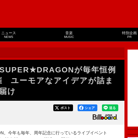
ニュース
音楽
特別企画
NEWS
MUSIC
PR
UPER★DRAGONが毎年恒例
開催 ユーモアなアイデアが詰ま
届け
ポスト
シェア
送る
GON。今年も毎年、周年記念に行っているライブイベント