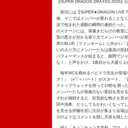
【SUPER DRAGON DRA FES 
前日には【SUPER★DRAGON LIVE
催。そこではメンバーが変わることなく
涙で包まれた感動の瞬間の連続だった
のステージには、落書きだらけの教室
安の悪さが分かる座り方でメンバーが登
席のBLUE（ファンネーム）に向かい
いの入り方にメンバーたちは最高の笑顔を見
パフォーマンスが始まると、曲間でジャ
な！」と声をかけ、1曲目から大盛り上
毎年MCを務めるベビドラ先生が登場す
グ！』（※▽＝ハート）がスタート。「
ストップウォッチを持って10秒を測っ
メンバーたちが容赦のない変顔を見せ
ぞれが挑戦すると、狂気的な怖さを見
田中洸希、どうしてもかわいくなって
を見せる伊藤壮吾に注目が集まり会場
ロのようなコメントを残し爪痕を残し
続く「キュンキュン大喜利」では、く