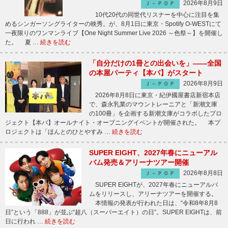
2026年8月9日
Ｊ－ＰＯＰ
10代20代の同世代リスナーを中心に注目を集
めるシンガーソングライターの映秀。が、8月1日に東京・Spotify O-WESTにて
一夜限りのワンマンライブ【One Night Summer Live 2026 ～色祭～】を開催し
た。 夏 …
続きを読む
「自分だけの1冊との出会いを」――全国
の本屋パーティ【本パ】がスタート
2026年8月9日
Ｊ－ＰＯＰ
2026年8月8日に東京・紀伊國屋書店新宿本店
で、森永乳業のマウントレーニアと「新潮文庫
の100冊」を企画する新潮文庫がコラボしたプロ
ジェクト【本パ】オールナイト・オープニングイベントが開催された。 本プ
ロジェクトは「ほんとのひとやすみ …
続きを読む
SUPER EIGHT、2027年春にニューアル
バム発売＆アリーナツアー開催
2026年8月8日
Ｊ－ＰＯＰ
SUPER EIGHTが、2027年春にニューアルバ
ムをリリースし、アリーナツアーを開催する。
本情報の発表が行われた日は、“令和8年8月8
日”という「888」が並ぶ“超八（スーパーエイト）の日”。SUPER EIGHTは、前
日に行われ …
続きを読む