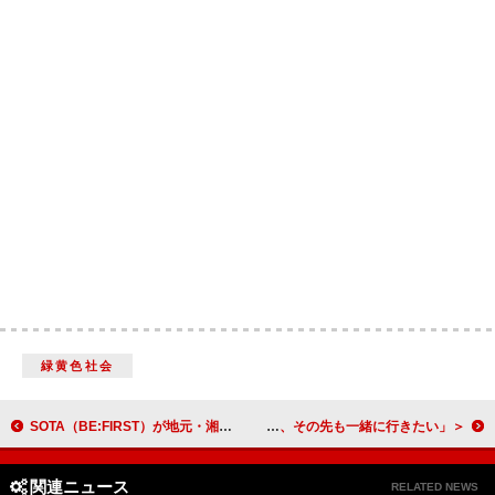
緑黄色社会
SOTA（BE:FIRST）が地元・湘南で過ごす休日へ誘う、ソロ曲「Chill with you」ダンスパフォーマンス映像公開
＜ライブレポート＞SUPER★DRAGON、10年の蓄積をBLUEと分かち合ったツアーファイナル「9人とBLUEと武道館も東京ドームも、その先も一緒に行きたい」
関連ニュース
RELATED NEWS