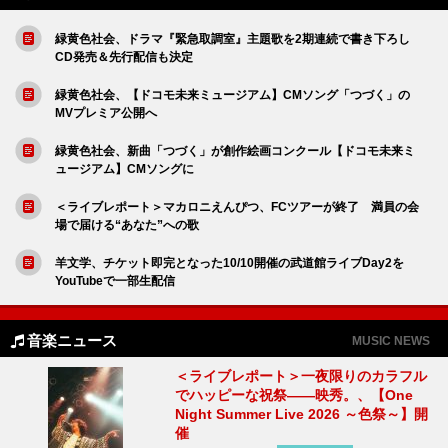
緑黄色社会、ドラマ『緊急取調室』主題歌を2期連続で書き下ろし
CD発売＆先行配信も決定
緑黄色社会、【ドコモ未来ミュージアム】CMソング「つづく」の
MVプレミア公開へ
緑黄色社会、新曲「つづく」が創作絵画コンクール【ドコモ未来ミ
ュージアム】CMソングに
＜ライブレポート＞マカロニえんぴつ、FCツアーが終了 満員の会
場で届ける“あなた”への歌
羊文学、チケット即完となった10/10開催の武道館ライブDay2を
YouTubeで一部生配信
音楽ニュース
MUSIC NEWS
＜ライブレポート＞一夜限りのカラフル
でハッピーな祝祭――映秀。、【One
Night Summer Live 2026 ～色祭～】開
催