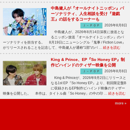
中島健人が『オールナイトニッポン』パ
ーソナリティ、人生相談を受け『遊戯
王』の話をするコーナーも
2026年8月8日
Ｊ－ＰＯＰ
中島健人が、2026年8月14日深夜に放送とな
るニッポン放送『オールナイトニッポン』のパ
ーソナリティを担当する。 8月19日にニューシングル『鬼事 / Fiction Love』
がリリースされることを記念して、中島健人が通称“1部”のパ …
続きを読む
King & Prince、EP『So Honey EP』制
作ビハインドのティザー映像を公開
2026年8月8日
Ｊ－ＰＯＰ
King & Princeが、2026年9月2日にリリースと
なる1st EP『So Honey EP』より、初回限定盤B
に収録されるEP制作ビハインド映像のティザー
映像を公開した。 本作は、タイトル曲「So Honey」の中の印 …
続きを読む
more »