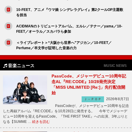
10-FEET、アニメ『ウマ娘 シンデレラグレイ』第2クールOP主題歌
を担当
ACIDMANのトリビュートアルバム、エルレ／テナー／yama／10-
FEET／オーラル／スカパラら参加
＜ライブレポート＞“大阪から世界へ”アジカン／10-FEET／
Perfume／羊文学が証明した音楽の力
音楽ニュース
MUSIC NEWS
PassCode、メジャーデビュー10周年記
念AL『RE:CODE』10/28発売決定
「MISS UNLIMITED [Re:]」先行配信開
始
2026年8月7日
Ｊ－ＰＯＰ
PassCodeが、メジャーデビュー10周年を記念
した再録アルバム『RE:CODE』を10月28日に発売する。 今年でメジャーデ
ビュー10周年を迎えるPassCode。『THE FIRST TAKE』への出演、3年ぶりと
なる【SUMME …
続きを読む