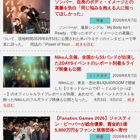
ソンバー、自身のボディ・イメージとの
葛藤を告白「同じ悩みを抱える人に知っ
てほしかった」
2026年8月7日
洋楽
ソンバーが、最新シングル「My Body Isn’t
Ready」で歌ったボディ・イメージとの葛藤に
ついて、現地時間2026年8月5日に公開された米バラエティのインタビューで率
直に語った。 同誌の『Power of Youn …
続きを読む
Nikoん主催、全国から53バンドが出演し
た2DAYSイベントのレポート到着＆ライ
ブ映像も公開
2026年8月7日
Ｊ－ＰＯＰ
Nikoんが、東京・恵比寿LIQUIDROOMで開催
した【リキッドルームで47 ～ぐんゆうかっぽ
～】のオフィシャルライブレポートが到着。あわせて、本イベントのラストを
飾ったNikoんのフル尺ライブ映像も公開となった。 8月3日、4日の2 …
続き
を読む
【Fanatics Games 2026】ジャスティ
ン・ビーバーが総合優勝、賞金約1億
5,800万円をファンと慈善団体へ寄付
2026年8月7日
洋楽