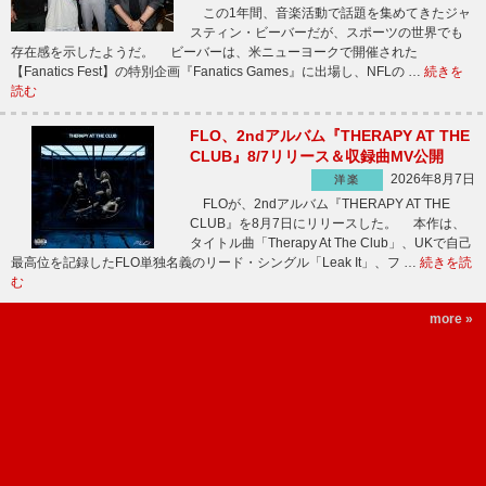
この1年間、音楽活動で話題を集めてきたジャ
スティン・ビーバーだが、スポーツの世界でも
存在感を示したようだ。 ビーバーは、米ニューヨークで開催された
【Fanatics Fest】の特別企画『Fanatics Games』に出場し、NFLの …
続きを
読む
FLO、2ndアルバム『THERAPY AT THE
CLUB』8/7リリース＆収録曲MV公開
2026年8月7日
洋楽
FLOが、2ndアルバム『THERAPY AT THE
CLUB』を8月7日にリリースした。 本作は、
タイトル曲「Therapy At The Club」、UKで自己
最高位を記録したFLO単独名義のリード・シングル「Leak It」、フ …
続きを読
む
more »