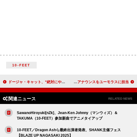
10-FEET
ドージャ・キャット、“絶対にやらない”と断言する音楽ジャンルは？
カーディ・B、NY地下鉄の安全アナウンスをユーモラスに担当
関連ニュース
RELATED NEWS
SawanoHiroyuki[nZk]、Jean-Ken Johnny（マンウィズ）＆
TAKUMA（10-FEET）参加新曲でアニメタイアップ
10-FEET／Dragon Ashら最終出演者発表、SHANK主催フェス
【BLAZE UP NAGASAKI 2025】