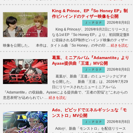
King & Prince、EP『So Honey EP』制
作ビハインドのティザー映像を公開
2026年8月8日
Ｊ－ＰＯＰ
King & Princeが、2026年9月2日にリリースと
なる1st EP『So Honey EP』より、初回限定盤B
に収録されるEP制作ビハインド映像のティザー
映像を公開した。 本作は、タイトル曲「So Honey」の中の印 …
続きを読む
葛葉、ミニアルバム『Adamantite』より
Ayase提供曲「王道」MV公開
2026年8月8日
Ｊ－ＰＯＰ
葛葉が、新曲「王道」のミュージックビデオ
を公開した。 新曲「王道」は、2026年7月29
日にリリースされたニューミニアルバム
『Adamantite』の収録曲。Ayaseによる提供曲で、“王者の苦悩”と“これからの
意思表明”が込められてい …
続きを読む
Ado、ビビッドでエネルギッシュな「モ
ンストロ」MV公開
2026年8月8日
Ｊ－ＰＯＰ
Adoが、新曲「モンストロ」を配信リリース