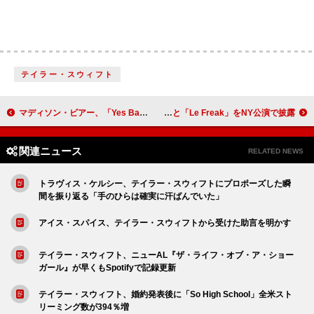
テイラー・スウィフト
マディソン・ビアー、「Yes Baby」MV公開「とにかく楽しくて、誘惑するような曲」
デュア・リパ、ナイル・ロジャースと「Le Freak」をNY公演で披露
関連ニュース
RELATED NEWS
トラヴィス・ケルシー、テイラー・スウィフトにプロポーズした瞬
間を振り返る「手のひらは確実に汗ばんでいた」
アイス・スパイス、テイラー・スウィフトから受けた助言を明かす
テイラー・スウィフト、ニューAL『ザ・ライフ・オブ・ア・ショー
ガール』が早くもSpotifyで記録更新
テイラー・スウィフト、婚約発表後に「So High School」全米スト
リーミング数が394％増