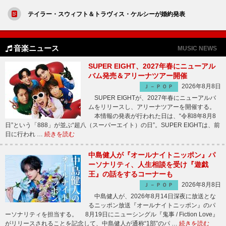
テイラー・スウィフト＆トラヴィス・ケルシーが婚約発表
音楽ニュース
MUSIC NEWS
SUPER EIGHT、2027年春にニューアル
バム発売＆アリーナツアー開催
2026年8月8日
Ｊ－ＰＯＰ
SUPER EIGHTが、2027年春にニューアルバ
ムをリリースし、アリーナツアーを開催する。
本情報の発表が行われた日は、“令和8年8月8
日”という「888」が並ぶ“超八（スーパーエイト）の日”。SUPER EIGHTは、前
日に行われ …
続きを読む
中島健人が『オールナイトニッポン』パ
ーソナリティ、人生相談を受け『遊戯
王』の話をするコーナーも
2026年8月8日
Ｊ－ＰＯＰ
中島健人が、2026年8月14日深夜に放送とな
るニッポン放送『オールナイトニッポン』のパ
ーソナリティを担当する。 8月19日にニューシングル『鬼事 / Fiction Love』
がリリースされることを記念して、中島健人が通称“1部”のパ …
続きを読む