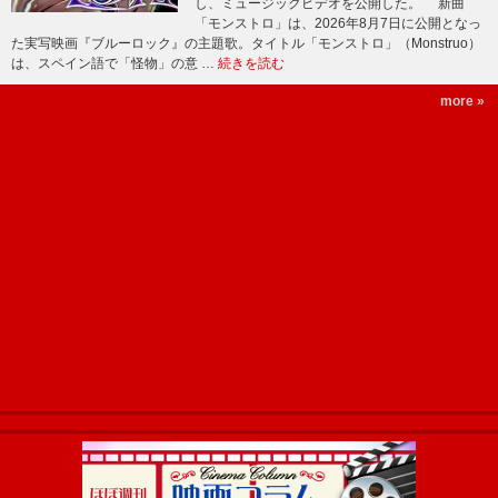
し、ミュージックビデオを公開した。 新曲
「モンストロ」は、2026年8月7日に公開となっ
た実写映画『ブルーロック』の主題歌。タイトル「モンストロ」（Monstruo）
は、スペイン語で「怪物」の意 …
続きを読む
more »