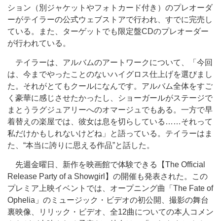
ション（別ジャケットやフォトカード付き）のプレオーダ
ーがテイラーの公式ウェブストアで行われ、すでに完売し
ている。また、ターゲットでも限定盤CDのプレオーダー
が行われている。
テイラーは、アルバムのアートワークについて、「今回
は、今までやったことのないハイグロス仕上げを選びまし
た。それがとてもクールになんです。アルバム全体をすご
く豪華に感じさせたかったし、ショーガールがステージで
まとうラグジュアリーへのオマージュでもある。一方で早
着替えの楽屋では、彼女は息を切らしている……それって
私だけかもしれないけどね」と語っている。テイラーはま
た、“本当に誇りに思える作品”と話した。
先週金曜日、新作を映画館で体験できる【The Official
Release Party of a Showgirl】の開催も発表された。この
プレミア上映イベントでは、オープニング曲「The Fate of
Ophelia」のミュージック・ビデオの初公開、撮影の舞台
裏映像、リリック・ビデオ、全12曲についての本人コメン