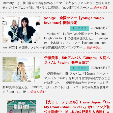
Memory」は、横山裕が主演を務めるドラマ『今夜もシリアルキラーと待ち合わ
せ』のオープニング曲。同ドラマは講談社『good!アフタヌーン …
続きを読む
yonige、全国ツアー【yonige tough
love tour】開催決定
2026年8月7日
Ｊ－ＰＯＰ
yonigeが、11月からの全国ツアー【yonige
tough love tour】の開催を発表した。 yonige
は、東名阪ワンマンツアー【yonige one man
tour 2026】を開幕。メジャー再契約後初のワンマンツアー …
続きを読む
伊藤美来、5thアルバム『39rpm』＆初ベ
ストAL『swirl』発売日決定
2026年8月7日
Ｊ－ＰＯＰ
伊藤美来が、5thアルバム『39rpm』とベスト
アルバム『swirl』を10月7日に同時発売すること
が決定した。 伊藤美来は今年アーティスト活
動10周年を迎える。『39rpm』というタイトルは、レコードの回転数を意味す
る「rpm」に、伊 …
続きを読む
【先ヨミ・デジタル】Travis Japan「On
My Road -Stadium ver.-」がDLソング首
位を独走中 M!LKの佐野勇斗＆吉田仁人