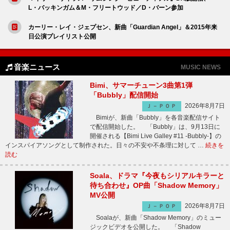
L・バッキンガム＆M・フリートウッド／D・バーン参加
カーリー・レイ・ジェプセン、新曲「Guardian Angel」＆2015年来
日公演プレイリスト公開
音楽ニュース
MUSIC NEWS
Bimi、サマーチューン3曲第1弾
「Bubbly」配信開始
2026年8月7日
Ｊ－ＰＯＰ
Bimiが、新曲「Bubbly」を各音楽配信サイト
で配信開始した。 「Bubbly」は、9月13日に
開催される【Bimi Live Galley #11 -Bubbly-】の
インスパイアソングとして制作された。日々の不安や不条理に対して …
続きを
読む
Soala、ドラマ『今夜もシリアルキラーと
待ち合わせ』OP曲「Shadow Memory」
MV公開
2026年8月7日
Ｊ－ＰＯＰ
Soalaが、新曲「Shadow Memory」のミュー
ジックビデオを公開した。 「Shadow