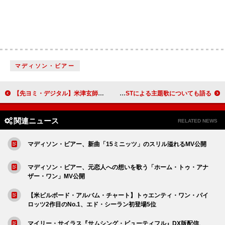
マディソン・ビアー
【先ヨミ・デジタル】米津玄師「IRIS OUT」、2万DL超でDLソング首位独走中＜9/22訂正＞
SKY-HI×アニメ『ワンダンス』原作者・珈琲が対談、BE:FIRSTによる主題歌についても語る
関連ニュース
RELATED NEWS
マディソン・ビアー、新曲「15ミニッツ」のスリル溢れるMV公開
マディソン・ビアー、元恋人への想いを歌う「ホーム・トゥ・アナ
ザー・ワン」MV公開
【米ビルボード・アルバム・チャート】トゥエンティ・ワン・パイ
ロッツ2作目のNo.1、エド・シーラン初登場5位
マイリー・サイラス『サムシング・ビューティフル』DX版配信、