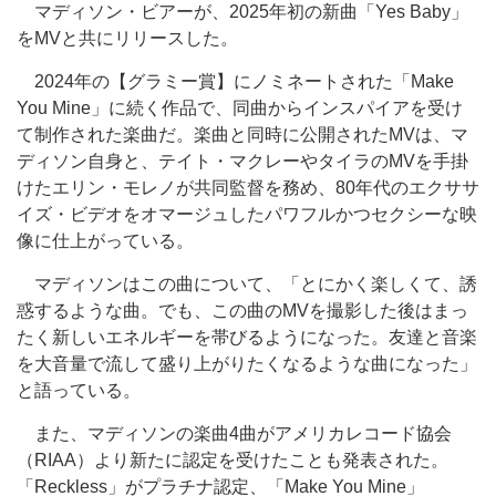
マディソン・ビアーが、2025年初の新曲「Yes Baby」
をMVと共にリリースした。
2024年の【グラミー賞】にノミネートされた「Make
You Mine」に続く作品で、同曲からインスパイアを受け
て制作された楽曲だ。楽曲と同時に公開されたMVは、マ
ディソン自身と、テイト・マクレーやタイラのMVを手掛
けたエリン・モレノが共同監督を務め、80年代のエクササ
イズ・ビデオをオマージュしたパワフルかつセクシーな映
像に仕上がっている。
マディソンはこの曲について、「とにかく楽しくて、誘
惑するような曲。でも、この曲のMVを撮影した後はまっ
たく新しいエネルギーを帯びるようになった。友達と音楽
を大音量で流して盛り上がりたくなるような曲になった」
と語っている。
また、マディソンの楽曲4曲がアメリカレコード協会
（RIAA）より新たに認定を受けたことも発表された。
「Reckless」がプラチナ認定、「Make You Mine」