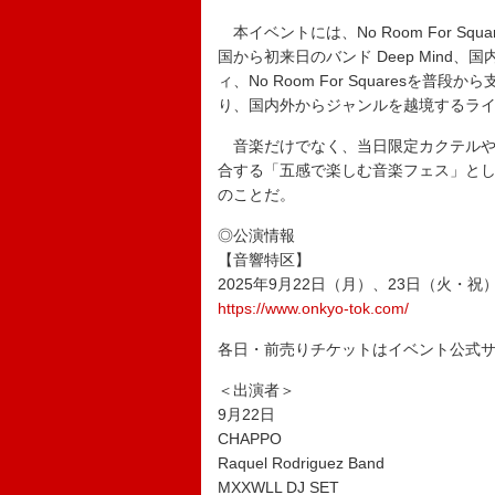
本イベントには、No Room For Sq
国から初来日のバンド Deep Mind
ィ、No Room For Squares
り、国内外からジャンルを越境するラ
音楽だけでなく、当日限定カクテルや
合する「五感で楽しむ音楽フェス」と
のことだ。
◎公演情報
【音響特区】
2025年9月22日（月）、23日（火・祝）東
https://www.onkyo-tok.com/
各日・前売りチケットはイベント公式
＜出演者＞
9月22日
CHAPPO
Raquel Rodriguez Band
MXXWLL DJ SET