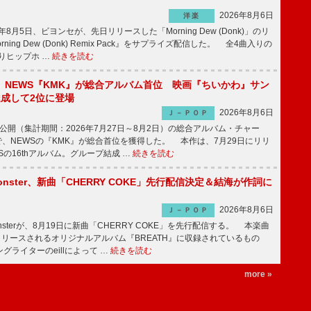
2026年8月6日
洋楽
8月5日、ビヨンセが、先日リリースした「Morning Dew (Donk)」のリ
ning Dew (Donk) Remix Pack』をサプライズ配信した。 全4曲入りの
りヒップホ …
続きを読む
】NEWS『KMK』が総合アルバム首位 映画『ちいかわ』サン
達成して2位に登場
2026年8月6日
Ｊ－ＰＯＰ
日公開（集計期間：2026年7月27日～8月2日）の総合アルバム・チャー
ums”で、NEWSの『KMK』が総合首位を獲得した。 本作は、7月29日にリリ
Sの16thアルバム。グループ結成 …
続きを読む
ee Monster、新曲「CHERRY COKE」先行配信決定＆結海が作詞に
2026年8月6日
Ｊ－ＰＯＰ
e Monsterが、8月19日に新曲「CHERRY COKE」を先行配信する。 本楽曲
リリースされるオリジナルアルバム『BREATH』に収録されているもの
グライターのeillによって …
続きを読む
more »