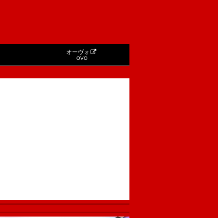
オーヴォ
OVO