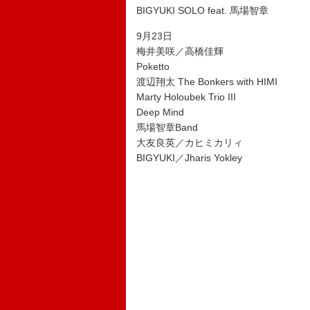
BIGYUKI SOLO feat. 馬場智章
9月23日
梅井美咲／高橋佳輝
Poketto
渡辺翔太 The Bonkers with HIMI
Marty Holoubek Trio III
Deep Mind
馬場智章Band
大友良英／カヒミカリィ
BIGYUKI／Jharis Yokley