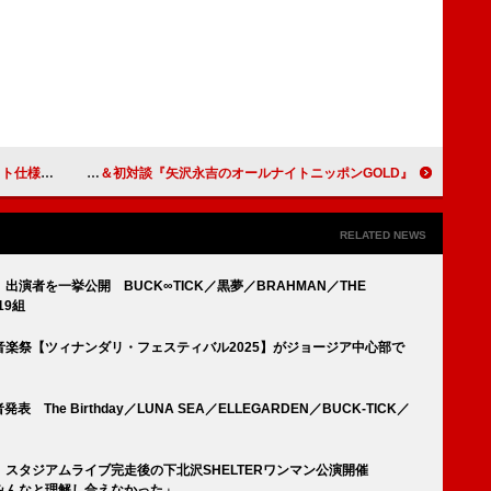
界同時発売
『矢沢永吉のオールナイトニッポンGOLD』放送決定、佐久間宣行がゲスト出演＆初対談
RELATED NEWS
2025】出演者を一挙公開 BUCK∞TICK／黒夢／BRAHMAN／THE
19組
楽祭【ツィナンダリ・フェスティバル2025】がジョージア中心部で
 The Birthday／LUNA SEA／ELLEGARDEN／BUCK-TICK／
スタジアムライブ完走後の下北沢SHELTERワンマン公演開催
みんなと理解し合えなかった」