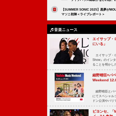
【SUMMER SONIC 2025】黒夢
マソニ初陣＜ライブレポート＞
音楽ニュース
エイサップ・
にいる」
エイサップ・ロッキ
Show』のイ
ることを明かし
細野晴臣×パペ
Weekend
細野晴臣とパペット
にてスペシャル
ドン公演やパリ
ビヨンセ、「Mo