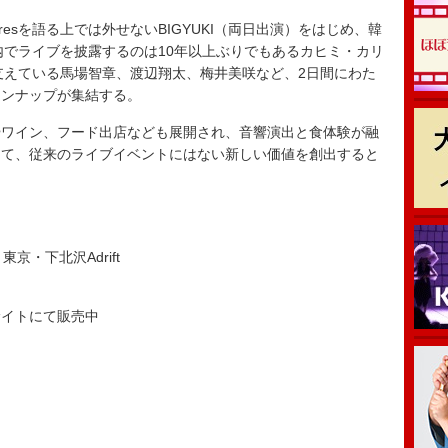
uaresを語る上では外せないBIGYUKI（両日出演）をはじめ、韓
、国内でライブを披露するのは10年以上ぶりでもあるカヒミ・カリ
を普段から支えている馬場智章、渡辺翔太、梅井美咲など、2日間にわた
インナップが集結する。
ワイン、フード出店なども展開され、音響演出と食体験が融
して、従来のライブイベントにはない新しい価値を創出すると
京・下北沢Adrift
サイトにて販売中