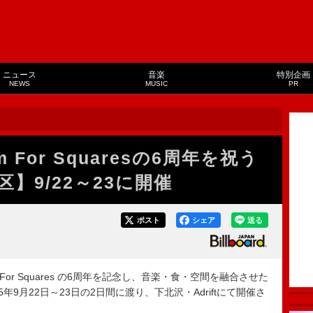
ニュース
音楽
特別企画
NEWS
MUSIC
PR
 For Squaresの6周年を祝う
】9/22～23に開催
ポスト
シェア
送る
For Squares の6周年を記念し、音楽・食・空間を融合させた
9月22日～23日の2日間に渡り、下北沢・Adriftにて開催さ