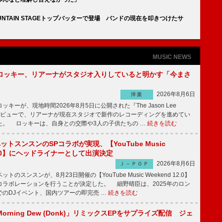
がMOUNTAIN STAGEトップバッターで登場 バンドの現在を叩きつけたサ
MUSIC NEWS
ロッキー、リアーナがスタジオ入りしていると明かす「今まさ
2026年8月6日
洋楽
ーが、現地時間2026年8月5日に公開された『The Jason Lee
ンタビューで、リアーナが現在スタジオで新作のレコーディングを進めてい
た。 ロッキーは、自身との交際や3人の子供たちの …
続きを読む
ットスンスンのSPコラボが実現、【YouTube Music
 12.0】にヘッドライナーとして出演決定
2026年8月6日
Ｊ－ＰＯＰ
のスンスンが、8月23日開催の【YouTube Music Weekend 12.0】
コラボレーションを行うことが決定した。 細野晴臣は、2025年のロン
でのDJイベント、国内ツアーの即完売 …
続きを読む
rning Dew (Donk)」リミックスEPをサプライズ配信 ジェ