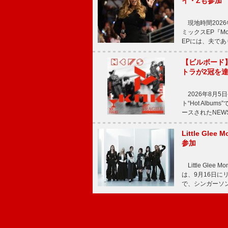
イ・Zも参加
現地時間2026年
ミックスEP『Mor
EPには、夫であ
【ビルボード
トラが2冠を
2026年8月5
ト“Hot Alb
ースされたNEW
Little Gl
参加
Little Gle
は、9月16日に
で、シンガーソン