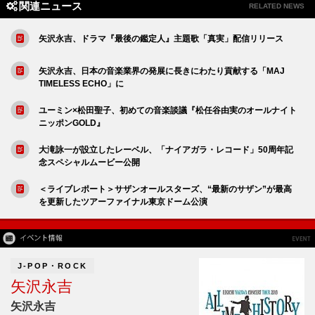
関連ニュース
RELATED NEWS
矢沢永吉、ドラマ『最後の鑑定人』主題歌「真実」配信リリース
矢沢永吉、日本の音楽業界の発展に長きにわたり貢献する「MAJ
TIMELESS ECHO」に
ユーミン×松田聖子、初めての音楽談議『松任谷由実のオールナイト
ニッポンGOLD』
大滝詠一が設立したレーベル、「ナイアガラ・レコード」50周年記
念スペシャルムービー公開
＜ライブレポート＞サザンオールスターズ、“最新のサザン”が最高
を更新したツアーファイナル東京ドーム公演
J-POP・ROCK
矢沢永吉
矢沢永吉