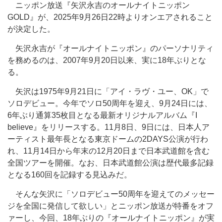
ニッポン放送『矢沢永吉のオールナイトニッポン
GOLD』が、2025年9月26日22時よりオンエアされること
が決定した。
矢沢永吉が『オールナイトニッポン』のパーソナリティ
を務めるのは、2007年9月20日以来、実に18年ぶりとな
る。
矢沢は1975年9月21日に「アイ・ラヴ・ユー、OK」で
ソロデビュー。今年でソロ50周年を迎え、9月24日には、
6年ぶり通算35枚目となる最新オリジナルアルバム『I
believe』をリリースする。11月8日、9日には、日本人ア
ーティスト最年長となる東京ドームの2DAYS公演が行わ
れ、11月14日から年末の12月20日まで日本武道館を含む
全国ツアーを開催。なお、日本武道館公演は歴代最多記録
となる160回を記録する見込みだ。
そんな矢沢に「ソロデビュー50周年を迎えてのメッセー
ジを全国に発信して欲しい」とニッポン放送が特番をオフ
ァーし、今回、18年ぶりの『オールナイトニッポン』が実