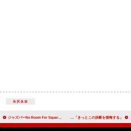
矢沢永吉
ジャズバーNo Room For Squaresの6周年を祝う音楽フェス【音響特区】9/22～23に開催
サブリナ・カーペンター、『SNL』新シーズンでホスト＆音楽ゲスト兼任「きっとこの決断を後悔する」