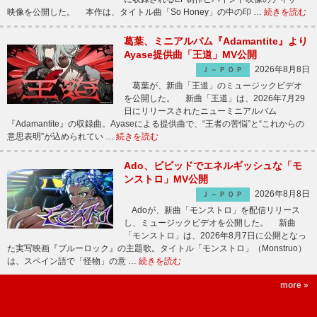
映像を公開した。 本作は、タイトル曲「So Honey」の中の印 …
続きを読む
葛葉、ミニアルバム『Adamantite』より
Ayase提供曲「王道」MV公開
2026年8月8日
Ｊ－ＰＯＰ
葛葉が、新曲「王道」のミュージックビデオ
を公開した。 新曲「王道」は、2026年7月29
日にリリースされたニューミニアルバム
『Adamantite』の収録曲。Ayaseによる提供曲で、“王者の苦悩”と“これからの
意思表明”が込められてい …
続きを読む
Ado、ビビッドでエネルギッシュな「モ
ンストロ」MV公開
2026年8月8日
Ｊ－ＰＯＰ
Adoが、新曲「モンストロ」を配信リリース
し、ミュージックビデオを公開した。 新曲
「モンストロ」は、2026年8月7日に公開となっ
た実写映画『ブルーロック』の主題歌。タイトル「モンストロ」（Monstruo）
は、スペイン語で「怪物」の意 …
続きを読む
more »