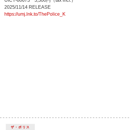
UICY-80673 3,300円（tax incl.）
2025/11/14 RELEASE
https://umj.lnk.to/ThePolice_K
ザ・ポリス