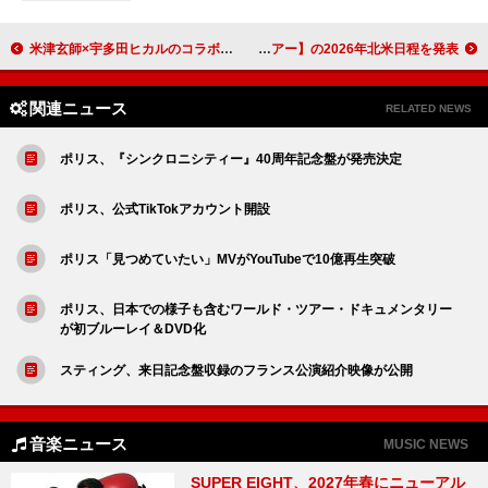
米津玄師×宇多田ヒカルのコラボ曲「JANE DOE」使用、劇場版『チェンソーマン レゼ篇』公開記念PV
エド・シーラン、【ループ・ツアー】の2026年北米日程を発表
関連ニュース
RELATED NEWS
ポリス、『シンクロニシティー』40周年記念盤が発売決定
ポリス、公式TikTokアカウント開設
ポリス「見つめていたい」MVがYouTubeで10億再生突破
ポリス、日本での様子も含むワールド・ツアー・ドキュメンタリー
が初ブルーレイ＆DVD化
スティング、来日記念盤収録のフランス公演紹介映像が公開
音楽ニュース
MUSIC NEWS
SUPER EIGHT、2027年春にニューアル