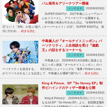
バム発売＆アリーナツアー開催
2026年8月8日
Ｊ－ＰＯＰ
SUPER EIGHTが、2027年春にニューアルバ
ムをリリースし、アリーナツアーを開催する。
本情報の発表が行われた日は、“令和8年8月8
日”という「888」が並ぶ“超八（スーパーエイト）の日”。SUPER EIGHTは、前
日に行われ …
続きを読む
中島健人が『オールナイトニッポン』パ
ーソナリティ、人生相談を受け『遊戯
王』の話をするコーナーも
2026年8月8日
Ｊ－ＰＯＰ
中島健人が、2026年8月14日深夜に放送とな
るニッポン放送『オールナイトニッポン』のパ
ーソナリティを担当する。 8月19日にニューシングル『鬼事 / Fiction Love』
がリリースされることを記念して、中島健人が通称“1部”のパ …
続きを読む
King & Prince、EP『So Honey EP』制
作ビハインドのティザー映像を公開
2026年8月8日
Ｊ－ＰＯＰ
King & Princeが、2026年9月2日にリリースと
なる1st EP『So Honey EP』より、初回限定盤B
に収録されるEP制作ビハインド映像のティザー