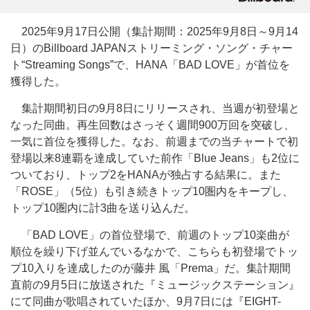
2025年9月17日公開（集計期間：2025年9月8日～9月14
日）のBillboard JAPANストリーミング・ソング・チャー
ト“Streaming Songs”で、HANA「BAD LOVE」が首位を
獲得した。
集計期間初日の9月8日にリリースされ、当週が初登場と
なった同曲。再生回数はさっそく週間900万回を突破し、
一気に首位を獲得した。なお、前週までの当チャートで初
登場以来8連覇を達成していた前作「Blue Jeans」も2位に
ついており、トップ2をHANAが独占する結果に。また
「ROSE」（5位）も引き続きトップ10圏内をキープし、
トップ10圏内に計3曲を送り込んだ。
「BAD LOVE」の首位登場で、前週のトップ10楽曲が
順位を繰り下げ並んでいるなかで、こちらも初登場でトッ
プ10入りを達成したのが藤井 風「Prema」だ。集計期間
直前の9月5日に放送された『ミュージックステーション』
にて同曲が歌唱されていたほか、9月7日には『EIGHT-