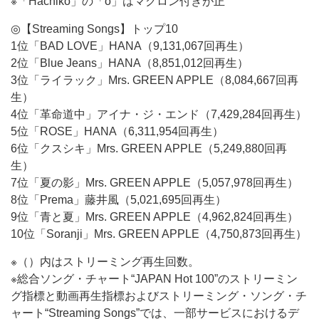
※「Hachiko」の「o」はマクロン付きが正
◎【Streaming Songs】トップ10
1位「BAD LOVE」HANA（9,131,067回再生）
2位「Blue Jeans」HANA（8,851,012回再生）
3位「ライラック」Mrs. GREEN APPLE（8,084,667回再
生）
4位「革命道中」アイナ・ジ・エンド（7,429,284回再生）
5位「ROSE」HANA（6,311,954回再生）
6位「クスシキ」Mrs. GREEN APPLE（5,249,880回再
生）
7位「夏の影」Mrs. GREEN APPLE（5,057,978回再生）
8位「Prema」藤井風（5,021,695回再生）
9位「青と夏」Mrs. GREEN APPLE（4,962,824回再生）
10位「Soranji」Mrs. GREEN APPLE（4,750,873回再生）
※（）内はストリーミング再生回数。
※総合ソング・チャート“JAPAN Hot 100”のストリーミン
グ指標と動画再生指標およびストリーミング・ソング・チ
ャート“Streaming Songs”では、一部サービスにおけるデ