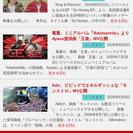
King & Princeが、2026年9月2日にリリースと
なる1st EP『So Honey EP』より、初回限定盤B
に収録されるEP制作ビハインド映像のティザー
映像を公開した。 本作は、タイトル曲「So Honey」の中の印 …
続きを読む
葛葉、ミニアルバム『Adamantite』より
Ayase提供曲「王道」MV公開
2026年8月8日
Ｊ－ＰＯＰ
葛葉が、新曲「王道」のミュージックビデオ
を公開した。 新曲「王道」は、2026年7月29
日にリリースされたニューミニアルバム
『Adamantite』の収録曲。Ayaseによる提供曲で、“王者の苦悩”と“これからの
意思表明”が込められてい …
続きを読む
Ado、ビビッドでエネルギッシュな「モ
ンストロ」MV公開
2026年8月8日
Ｊ－ＰＯＰ
Adoが、新曲「モンストロ」を配信リリース
し、ミュージックビデオを公開した。 新曲
「モンストロ」は、2026年8月7日に公開となっ
た実写映画『ブルーロック』の主題歌。タイトル「モンストロ」（Monstruo）
は、スペイン語で「怪物」の意 …
続きを読む