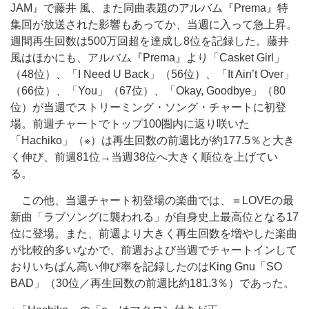
JAM』で藤井 風、また同曲表題のアルバム『Prema』特
集回が放送された影響もあってか、当週に入って急上昇。
週間再生回数は500万回超を達成し8位を記録した。藤井
風はほかにも、アルバム『Prema』より「Casket Girl」
（48位）、「I Need U Back」（56位）、「It Ain’t Over」
（66位）、「You」（67位）、「Okay, Goodbye」（80
位）が当週でストリーミング・ソング・チャートに初登
場。前週チャートでトップ100圏内に返り咲いた
「Hachiko」（※）は再生回数の前週比が約177.5％と大き
く伸び、前週81位→当週38位へ大きく順位を上げてい
る。
この他、当週チャート初登場の楽曲では、＝LOVEの最
新曲「ラブソングに襲われる」が自身史上最高位となる17
位に登場。また、前週より大きく再生回数を増やした楽曲
が比較的多いなかで、前週および当週でチャートインして
おりいちばん高い伸び率を記録したのはKing Gnu「SO
BAD」（30位／再生回数の前週比約181.3％）であった。