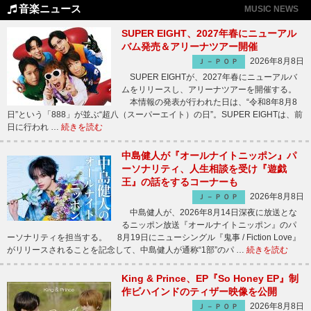
音楽ニュース
MUSIC NEWS
SUPER EIGHT、2027年春にニューアル
バム発売＆アリーナツアー開催
2026年8月8日
Ｊ－ＰＯＰ
SUPER EIGHTが、2027年春にニューアルバ
ムをリリースし、アリーナツアーを開催する。
本情報の発表が行われた日は、“令和8年8月8
日”という「888」が並ぶ“超八（スーパーエイト）の日”。SUPER EIGHTは、前
日に行われ …
続きを読む
中島健人が『オールナイトニッポン』パ
ーソナリティ、人生相談を受け『遊戯
王』の話をするコーナーも
2026年8月8日
Ｊ－ＰＯＰ
中島健人が、2026年8月14日深夜に放送とな
るニッポン放送『オールナイトニッポン』のパ
ーソナリティを担当する。 8月19日にニューシングル『鬼事 / Fiction Love』
がリリースされることを記念して、中島健人が通称“1部”のパ …
続きを読む
King & Prince、EP『So Honey EP』制
作ビハインドのティザー映像を公開
2026年8月8日
Ｊ－ＰＯＰ