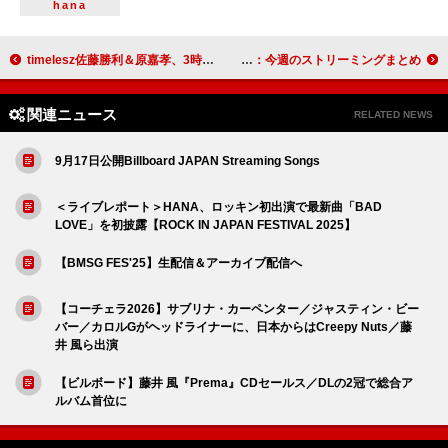
hana
timelesz佐藤勝利＆原嘉孝、3時間生放送の『レコメン！』火曜パーソナリティ就任
back number「花束」「HAPPY BIRTHDAY」／あいみょん「君はロックを聴かない」がマイルストーン突破：今週のストリーミングまとめ
関連ニュース
RELATED NEWS
9月17日公開Billboard JAPAN Streaming Songs
＜ライブレポート＞HANA、ロッキン初出演で最新曲「BAD
LOVE」を初披露【ROCK IN JAPAN FESTIVAL 2025】
【BMSG FES'25】生配信＆アーカイブ配信へ
【コーチェラ2026】サブリナ・カーペンター／ジャスティン・ビー
バー／カロルGがヘッドライナーに、日本からはCreepy Nuts／藤
井 風ら出演
【ビルボード】藤井 風『Prema』CDセールス／DLの2冠で総合ア
ルバム首位に