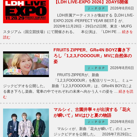
【LDH LIVE-EXPO 2026】2DAYS開催
2026年8月6日
Ｊ－ＰＯＰ
LDH所属アーティストが集結する【LDH LIVE-
EXPO 2026 -PERFECT YEAR BEST-】が、
2026年11月28日・29日の2日間、東京・MUFG
スタジアム（国立競技場）にて開催される。 本公演は、「LDH PE …
続きを
読む
FRUITS ZIPPER、GRe4N BOYZ書き下
ろし「1,2,3,FOOOOUR」MVに自然体の
姿
2026年8月6日
Ｊ－ＰＯＰ
FRUITS ZIPPERが、新曲
「1,2,3,FOOOOUR」を配信リリースし、ミュー
ジックビデオを公開した。 新曲「1,2,3,FOOOOUR」は、GRe4N BOYZによ
る書き下ろし楽曲。電車の中でそれぞれの未来へ向かう人々の姿を …
続きを読
む
マルシィ、古園井寧々が出演する「花火
が瞬いて」MVはひと夏の物語
2026年8月6日
Ｊ－ＰＯＰ
マルシィが、新曲「花火が瞬いて」のミュー
ジックビデオを公開した。 2026年7月29日に