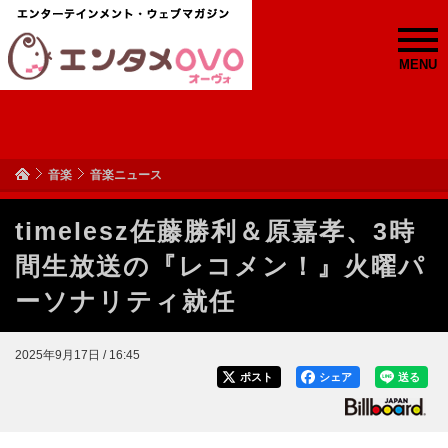
MENU
音楽
音楽ニュース
timelesz佐藤勝利＆原嘉孝、3時
間生放送の『レコメン！』火曜パ
ーソナリティ就任
2025年9月17日 / 16:45
ポスト
シェア
送る