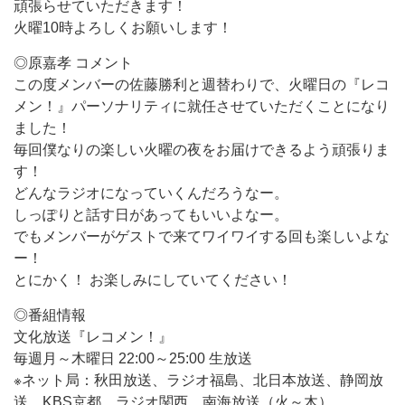
頑張らせていただきます！
火曜10時よろしくお願いします！
◎原嘉孝 コメント
この度メンバーの佐藤勝利と週替わりで、火曜日の『レコ
メン！』パーソナリティに就任させていただくことになり
ました！
毎回僕なりの楽しい火曜の夜をお届けできるよう頑張りま
す！
どんなラジオになっていくんだろうなー。
しっぽりと話す日があってもいいよなー。
でもメンバーがゲストで来てワイワイする回も楽しいよな
ー！
とにかく！ お楽しみにしていてください！
◎番組情報
文化放送『レコメン！』
毎週月～木曜日 22:00～25:00 生放送
※ネット局：秋田放送、ラジオ福島、北日本放送、静岡放
送、KBS京都、ラジオ関西、南海放送（火～木）