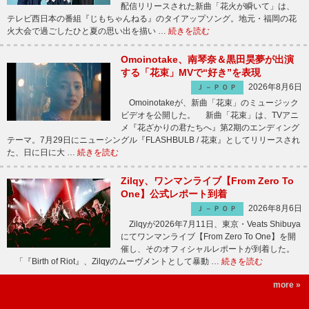
配信リリースされた新曲「花火が瞬いて」は、
テレビ西日本の番組『じもちゃんねる』のタイアップソング。地元・福岡の花
火大会で過ごしたひと夏の思い出を描い …
続きを読む
Omoinotake、南琴奈＆黒田昊夢が出演
する「花束」MVで“好き”を表現
2026年8月6日
Ｊ－ＰＯＰ
Omoinotakeが、新曲「花束」のミュージック
ビデオを公開した。 新曲「花束」は、TVアニ
メ『花ざかりの君たちへ』第2期のエンディング
テーマ。7月29日にニューシングル『FLASHBULB / 花束』としてリリースされ
た、日に日に大 …
続きを読む
Zilqy、ワンマンライブ【From Zero To
One】公式レポート到着
2026年8月6日
Ｊ－ＰＯＰ
Zilqyが2026年7月11日、東京・Veats Shibuya
にてワンマンライブ【From Zero To One】を開
催し、そのオフィシャルレポートが到着した。
「『Birth of Riot』、Zilqyのムーヴメントとして暴動 …
続きを読む
more »