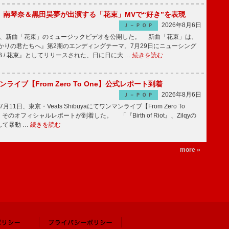
ake、南琴奈＆黒田昊夢が出演する「花束」MVで“好き”を表現
2026年8月6日
Ｊ－ＰＯＰ
keが、新曲「花束」のミュージックビデオを公開した。 新曲「花束」は、
かりの君たちへ』第2期のエンディングテーマ。7月29日にニューシング
LB / 花束』としてリリースされた、日に日に大 …
続きを読む
マンライブ【From Zero To One】公式レポート到着
2026年8月6日
Ｊ－ＰＯＰ
7月11日、東京・Veats Shibuyaにてワンマンライブ【From Zero To
そのオフィシャルレポートが到着した。 「『Birth of Riot』、Zilqyの
して暴動 …
続きを読む
more »