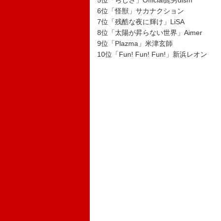
5位「らしさ」Official髭男dism
6位「怪獣」サカナクション
7位「残酷な夜に輝け」LiSA
8位「太陽が昇らない世界」Aimer
9位「Plazma」米津玄師
10位「Fun! Fun! Fun!」新浜レオン