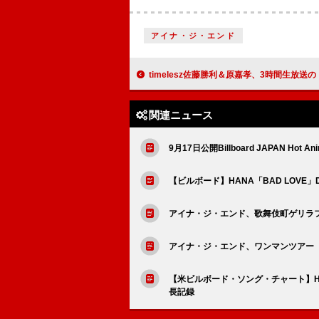
アイナ・ジ・エンド
timelesz佐藤勝利＆原嘉孝、3時間生放送の『レコメン！』火曜パー
関連ニュース
9月17日公開Billboard JAPAN Hot Ani
【ビルボード】HANA「BAD LOV
アイナ・ジ・エンド、歌舞伎町ゲリラ
アイナ・ジ・エンド、ワンマンツアー【ハ
【米ビルボード・ソング・チャート】HU
長記録