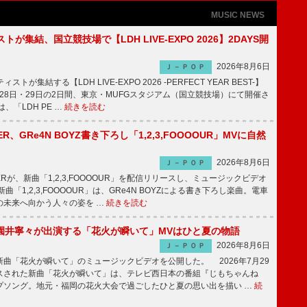
MUSIC NEWS
トが集結、国立競技場で【LDH LIVE-EXPO 2026】2DAYS開
2026年8月6日
Ｊ－ＰＯＰ
トが集結する【LDH LIVE-EXPO 2026 -PERFECT YEAR BEST-】
1月28日・29日の2日間、東京・MUFGスタジアム（国立競技場）にて開催さ
、「LDH PE …
続きを読む
PPER、GRe4N BOYZ書き下ろし「1,2,3,FOOOOUR」MVに自然
2026年8月6日
Ｊ－ＰＯＰ
PPERが、新曲「1,2,3,FOOOOUR」を配信リリースし、ミュージックビデオ
「1,2,3,FOOOOUR」は、GRe4N BOYZによる書き下ろし楽曲。電車
の未来へ向かう人々の姿を …
続きを読む
園井寧々が出演する「花火が瞬いて」MVはひと夏の物語
2026年8月6日
Ｊ－ＰＯＰ
曲「花火が瞬いて」のミュージックビデオを公開した。 2026年7月29
スされた新曲「花火が瞬いて」は、テレビ西日本の番組『じもちゃんね
プソング。地元・福岡の花火大会で過ごしたひと夏の思い出を描い …
続