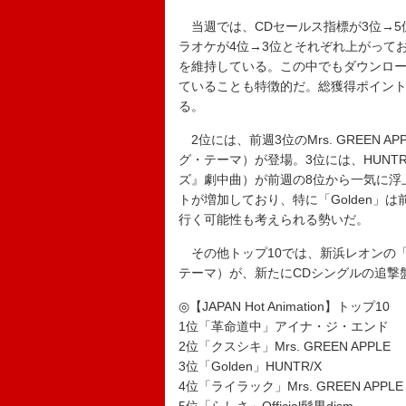
当週では、CDセールス指標が3位→5
ラオケが4位→3位とそれぞれ上がって
を維持している。この中でもダウンロー
ていることも特徴的だ。総獲得ポイント
る。
2位には、前週3位のMrs. GREEN
グ・テーマ）が登場。3位には、HUNTR
ズ』劇中曲）が前週の8位から一気に浮
トが増加しており、特に「Golden」は
行く可能性も考えられる勢いだ。
その他トップ10では、新浜レオンの「Fun
テーマ）が、新たにCDシングルの追撃
◎【JAPAN Hot Animation】トップ10
1位「革命道中」アイナ・ジ・エンド
2位「クスシキ」Mrs. GREEN APPLE
3位「Golden」HUNTR/X
4位「ライラック」Mrs. GREEN APPLE