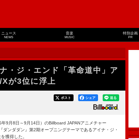
ニュース
音楽
特別企画
NEWS
MUSIC
PR
ナ・ジ・エンド「革命道中」ア
/Xが3位に浮上
ポスト
シェア
送る
9月8日～9月14日）のBillboard JAPANアニメチャー
で、TVアニメ『ダンダダン』第2期オープニングテーマであるアイナ・ジ・
位を獲得した。