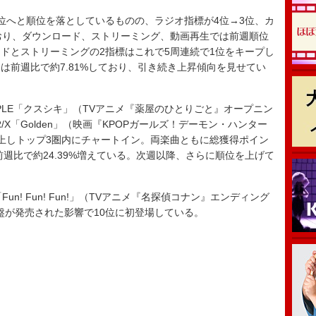
位へと順位を落としているものの、ラジオ指標が4位→3位、カ
おり、ダウンロード、ストリーミング、動画再生では前週順位
ドとストリーミングの2指標はこれで5周連続で1位をキープし
は前週比で約7.81%しており、引き続き上昇傾向を見せてい
 APPLE「クスシキ」（TVアニメ『薬屋のひとりごと』オープニン
/X「Golden」（映画『KPOPガールズ！デーモン・ハンター
上しトップ3圏内にチャートイン。両楽曲ともに総獲得ポイン
前週比で約24.39%増えている。次週以降、さらに順位を上げて
! Fun! Fun!」（TVアニメ『名探偵コナン』エンディング
盤が発売された影響で10位に初登場している。