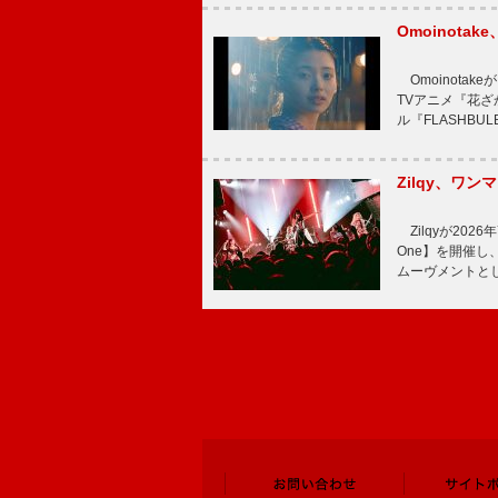
Omoinot
Omoinota
TVアニメ『花ざ
ル『FLASHBU
Zilqy、ワン
Zilqyが2026年
One】を開催し、
ムーヴメントと