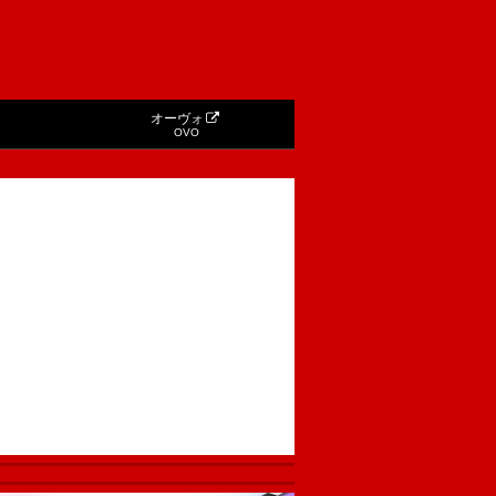
オーヴォ
OVO