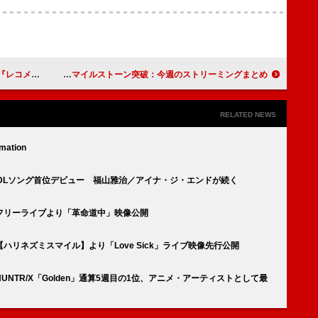
ソナリティ就任
back number「花束」「HAPPY BIRTHDAY」／あいみょん「君はロックを聴かない」がマイルストーン突破：今週のストリーミングまとめ
RELATED NEWS
mation
E」DLソング首位デビュー 福山雅治／アイナ・ジ・エンドが続く
フリーライブより「革命道中」映像公開
リネズミスマイル】より「Love Sick」ライブ映像先行公開
NTR/X「Golden」通算5週目の1位、アニメ・アーティストとして最