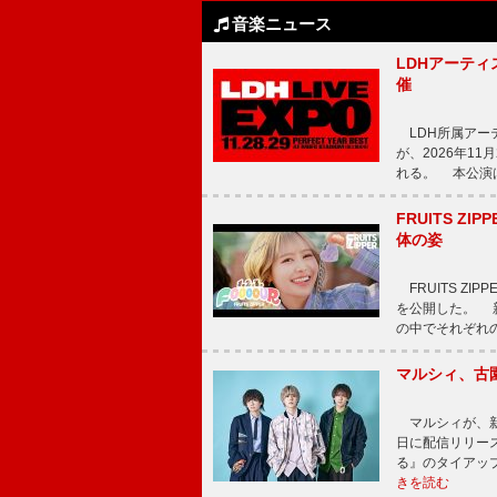
音楽ニュース
LDHアーティス
催
LDH所属アーティス
が、2026年1
れる。 本公演は
FRUITS ZI
体の姿
FRUITS ZI
を公開した。 新曲
の中でそれぞれ
マルシィ、古
マルシィが、新
日に配信リリー
る』のタイアッ
きを読む