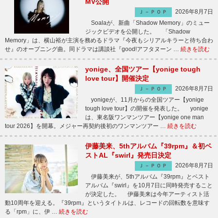
MV公開
2026年8月7日
Ｊ－ＰＯＰ
Soalaが、新曲「Shadow Memory」のミュー
ジックビデオを公開した。 「Shadow
Memory」は、横山裕が主演を務めるドラマ『今夜もシリアルキラーと待ち合わ
せ』のオープニング曲。同ドラマは講談社『good!アフタヌーン …
続きを読む
yonige、全国ツアー【yonige tough
love tour】開催決定
2026年8月7日
Ｊ－ＰＯＰ
yonigeが、11月からの全国ツアー【yonige
tough love tour】の開催を発表した。 yonige
は、東名阪ワンマンツアー【yonige one man
tour 2026】を開幕。メジャー再契約後初のワンマンツアー …
続きを読む
伊藤美来、5thアルバム『39rpm』＆初ベ
ストAL『swirl』発売日決定
2026年8月7日
Ｊ－ＰＯＰ
伊藤美来が、5thアルバム『39rpm』とベスト
アルバム『swirl』を10月7日に同時発売すること
が決定した。 伊藤美来は今年アーティスト活
動10周年を迎える。『39rpm』というタイトルは、レコードの回転数を意味す
る「rpm」に、伊 …
続きを読む