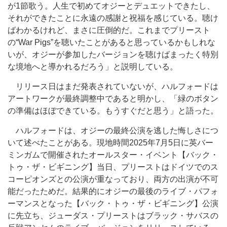
が1節歌う。人生で初めてオジーとデュエットできたし、
それができたことに永遠の感謝と祝福を感じている。聴け
ばわかるけれど、まさに圧倒的だ。これまでプリースト
の“War Pigs”を聴いたことがあると思っているかもしれな
いが、オジーが参加したバージョンを聴けばまったく特別
な境地へと導かれるだろう」と説明している。
リリース日はまだ発表されていないが、ハルフォードは
アートワークが最終調整中であると明かし、「緑のボタン
の準備はほぼできている。もうすぐだと思う」と語った。
ハルフォードは、オジーの最終公演を逃した悔しさにつ
いて述べたことがある。現地時間2025年7月5日に英バー
ミンガムで開催されたオールスター・イベント【バック・
トゥ・ザ・ビギニング】当日、プリーストはドイツでのス
コーピオンズとの公演が重なっており、両方の出演が不可
能だったためだ。結果的にオジーの最後のライブ・パフォ
ーマンスとなった【バック・トゥ・ザ・ビギニング】公演
に先立ち、ジューダス・プリーストはブラック・サバスの