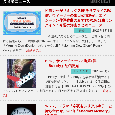
音楽ニュース
MUSIC NEWS
ビヨンセがリミックスEPをサプライズ配
信、ウィーザーの来日公演決定、エド・
シーラン作詞作曲のみでTOP10に2曲ラン
クイン：今週の洋楽まとめニュース
2026年8月8日
洋楽
今週の洋楽まとめニュースは、ビヨンセに関
する話題から。 現地時間2026年8月5日、ビヨンセが、先日リリースした
「Morning Dew (Donk)」のリミックスEP『Morning Dew (Donk) Remix
Pack』をサプ …
続きを読む
Bimi、サマーチューン3曲第1弾
「Bubbly」配信開始
2026年8月7日
Ｊ－ＰＯＰ
Bimiが、新曲「Bubbly」を各音楽配信サイト
で配信開始した。 「Bubbly」は、9月13日に
開催される【Bimi Live Galley #11 -Bubbly-】の
インスパイアソングとして制作された。日々の不安や不条理に対して …
続きを
読む
Soala、ドラマ『今夜もシリアルキラーと
待ち合わせ』OP曲「Shadow Memory」