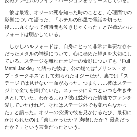
反戦アンセムのライブ・バージョンをリリースしている。
彼は最近、オジーの死を知った時のことと、心理面での
影響について語った。「ホテルの部屋で電話を切った
後……丸くなって何時間も泣きじゃくった」と74歳のハル
フォードは明かしている。
しかしハルフォードは、自身にとって非常に重要な存在
だったメタルの神様について、心に秘めた輝きを大切にし
ている。ステージを離れたオジーの素顔についても『Full
Metal Jackie』で語った彼は、公の場では“プリンス・オ
ブ・ダークネス”として知られたオジーだが、裏では「ス
テージでは見せない一面があった。つまり……彼はステー
ジ上で全てを捧げていた。ステージに立つといつも生き生
きとしていた、わかるよね？彼は並外れた情熱でファンを
愛していたけれど、それはステージ外でも変わらなかっ
た」と語った。オジーの公演で彼を見かけるたび、最初に
かけられたのは「楽しかったか？ 満喫したか？ 最高だっ
たか？」という言葉だったという。