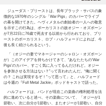
ジューダス・プリーストは、長年ブラック・サバスの象
徴的な1970年のシングル「War Pigs」のカバーでライブ
の幕を開けてきた。ヘヴィメタルの創始者の一人への敬意
を示すこの行為は、ボーカリストの故オジー・オズボーン
が7月22日に76歳で死去する以前から行われており、プリ
ーストのボーカリスト、ロブ・ハルフォードによれば、今
後も長く続けられるという。
「（オジーの妻でマネージャーのシャロン・オズボーン
が）このアイデアを持ちかけてきて、“あなたたちの‘War
Pigs’のカバー、すごく気に入ってるんだけれど。オジー
を参加させる方法はない？”って言われたんだ。“俺に聞く
の？ これは実現するぞ！”って思って」と、ハルフォード
は今週の『Full Metal Jackie』ポッドキャストで語った。
ハルフォードは、バンドが現在この楽曲の権利処理を法
的に進めていると述べ、その楽曲について、「オジーが1
節歌い、次に自分が1節歌い、またオジーが1節歌い、自分