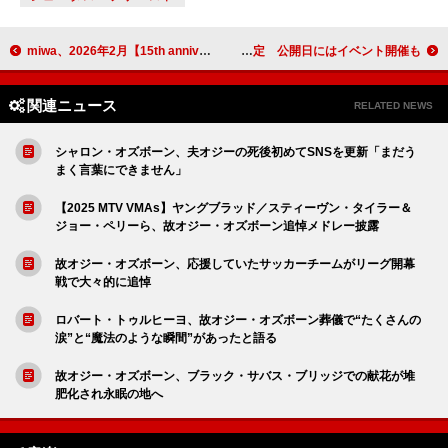
miwa、2026年2月【15th anniversary tour "miwa"】開催決定
HALCALI「おつかれSUMMER」MV公開決定 公開日にはイベント開催も
関連ニュース
RELATED NEWS
シャロン・オズボーン、夫オジーの死後初めてSNSを更新「まだう
まく言葉にできません」
【2025 MTV VMAs】ヤングブラッド／スティーヴン・タイラー＆
ジョー・ペリーら、故オジー・オズボーン追悼メドレー披露
故オジー・オズボーン、応援していたサッカーチームがリーグ開幕
戦で大々的に追悼
ロバート・トゥルヒーヨ、故オジー・オズボーン葬儀で“たくさんの
涙”と“魔法のような瞬間”があったと語る
故オジー・オズボーン、ブラック・サバス・ブリッジでの献花が堆
肥化され永眠の地へ