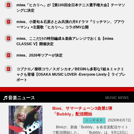
miwa「ヒカリへ」が【第100回全日本テニス選手権大会】テーマソ
ングに決定
miwa、小栗旬＆石原さとみ共演の月9ドラマ『リッチマン、プアウ
ーマン』×主題歌「ヒカリへ」コラボMV公開
miwa、ここだけの特別編成＆楽曲アレンジでおくる【miwa
CLASSIC Ⅴ】開催決定
miwa、2026年ツアーが決定
コブクロ／柴咲コウ／スガ シカオ／BEGINら多彩な7組＆ミャクミ
ャクも登場【OSAKA MUSIC LOVER -Everyone Lively-】ライブレ
ポート
音楽ニュース
MUSIC NEWS
Bimi、サマーチューン3曲第1弾
「Bubbly」配信開始
2026年8月7日
Ｊ－ＰＯＰ
Bimiが、新曲「Bubbly」を各音楽配信サイト
で配信開始した。 「Bubbly」は、9月13日に