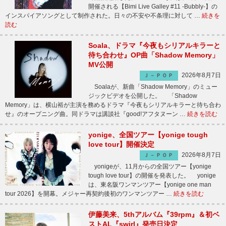
開催される【Bimi Live Galley #11 -Bubbly-】の
インスパイアソングとして制作された。日々の不安や不条理に対して …
続きを
読む
Soala、ドラマ『今夜もシリアルキラーと
待ち合わせ』OP曲「Shadow Memory」
MV公開
2026年8月7日
Ｊ－ＰＯＰ
Soalaが、新曲「Shadow Memory」のミュー
ジックビデオを公開した。 「Shadow
Memory」は、横山裕が主演を務めるドラマ『今夜もシリアルキラーと待ち合わ
せ』のオープニング曲。同ドラマは講談社『good!アフタヌーン …
続きを読む
yonige、全国ツアー【yonige tough
love tour】開催決定
2026年8月7日
Ｊ－ＰＯＰ
yonigeが、11月からの全国ツアー【yonige
tough love tour】の開催を発表した。 yonige
は、東名阪ワンマンツアー【yonige one man
tour 2026】を開幕。メジャー再契約後初のワンマンツアー …
続きを読む
伊藤美来、5thアルバム『39rpm』＆初ベ
ストAL『swirl』発売日決定