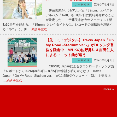
2026年8月7日
Ｊ－ＰＯＰ
伊藤美来が、5thアルバム『39rpm』とベスト
アルバム『swirl』を10月7日に同時発売すること
が決定した。 伊藤美来は今年アーティスト活
動10周年を迎える。『39rpm』というタイトルは、レコードの回転数を意味す
る「rpm」に、伊 …
続きを読む
【先ヨミ・デジタル】Travis Japan「On
My Road -Stadium ver.-」がDLソング首
位を独走中 M!LKの佐野勇斗＆吉田仁人
によるユニット曲が追う
2026年8月7日
Ｊ－ＰＯＰ
GfK/NIQ Japanによるダウンロード・ソング売
上レポートから2026年8月3日～8月5日の集計が明らかとなり、Travis
Japan「On My Road -Stadium ver.-」が11,550ダウンロード（DL）を売り上
…
続きを読む
more »