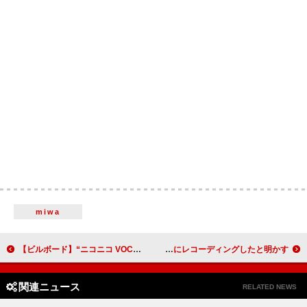
miwa
【ビルボード】“ニコニコ VOCALOID SONGS TOP20”、DECO*27「モニタリング (Best Friend Remix)」2週連続首位に
ジューダス・プリースト、故オジー・オズボーンが亡くなる前に「War Pigs」を一緒にレコーディングしたと明かす
関連ニュース
RELATED NEWS