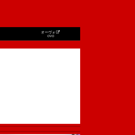
オーヴォ
OVO