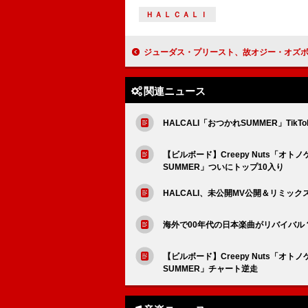
ＨＡＬＣＡＬＩ
ジューダス・プリースト、故オジー・オズボーンが亡くなる前に「War Pigs」を一緒にレコーディ
関連ニュース
HALCALI「おつかれSUMMER」TikT
【ビルボード】Creepy Nuts「オ
SUMMER」ついにトップ10入り
HALCALI、未公開MV公開＆リミッ
海外で00年代の日本楽曲がリバイバル？ H
【ビルボード】Creepy Nuts「オ
SUMMER」チャート逆走