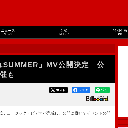
ニュース
音楽
特別企画
NEWS
MUSIC
PR
かれSUMMER」MV公開決定 公
催も
ポスト
シェア
送る
の公式ミュージック・ビデオが完成し、公開に併せてイベントの開