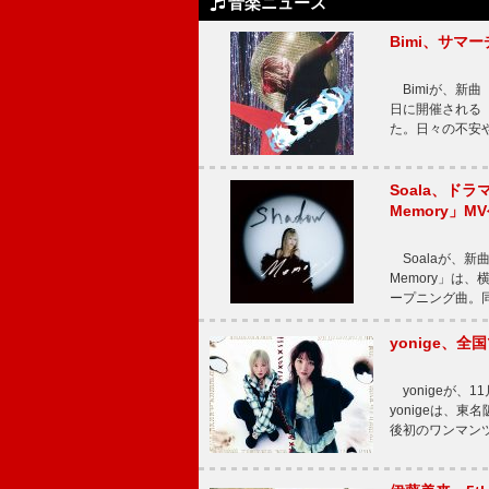
音楽ニュース
Bimi、サマ
Bimiが、新曲「
日に開催される【Bi
た。日々の不安
Soala、ド
Memory」M
Soalaが、新曲
Memory」は
ープニング曲。同
yonige、全国
yonigeが、11
yonigeは、東名
後初のワンマン