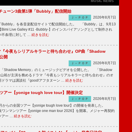
MUSIC NEWS
ーチューン3曲第1弾「Bubbly」配信開始
2026年8月7日
Ｊ－ＰＯＰ
Bubbly」を各音楽配信サイトで配信開始した。 「Bubbly」は、9月13
mi Live Galley #11 -Bubbly-】のインスパイアソングとして制作され
や不条理に対して …
続きを読む
ラマ『今夜もシリアルキラーと待ち合わせ』OP曲「Shadow
V公開
2026年8月7日
Ｊ－ＰＯＰ
「Shadow Memory」のミュージックビデオを公開した。 「Shadow
、横山裕が主演を務めるドラマ『今夜もシリアルキラーと待ち合わせ』のオ
ドラマは講談社『good!アフタヌーン …
続きを読む
ツアー【yonige tough love tour】開催決定
2026年8月7日
Ｊ－ＰＯＰ
月からの全国ツアー【yonige tough love tour】の開催を発表した。
阪ワンマンツアー【yonige one man tour 2026】を開幕。メジャー再契約
ツアー …
続きを読む