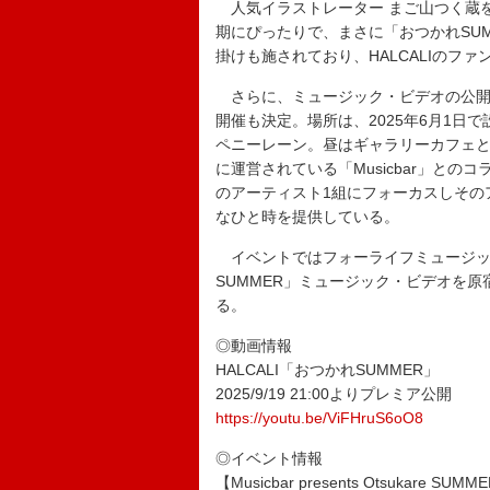
人気イラストレーター まご山つく蔵
期にぴったりで、まさに「おつかれSU
掛けも施されており、HALCALIのフ
さらに、ミュージック・ビデオの公開に併せて【Mus
開催も決定。場所は、2025年6月1日
ペニーレーン。昼はギャラリーカフェ
に運営されている「Musicbar」との
のアーティスト1組にフォーカスしその
なひと時を提供している。
イベントではフォーライフミュージック公
SUMMER」ミュージック・ビデオを
る。
◎動画情報
HALCALI「おつかれSUMMER」
2025/9/19 21:00よりプレミア公開
https://youtu.be/ViFHruS6oO8
◎イベント情報
【Musicbar presents Otsukare SUMME