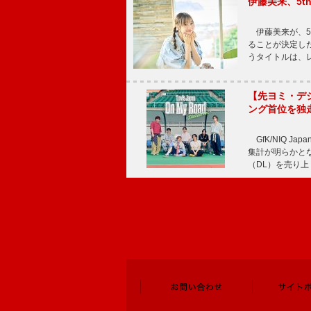
伊藤美来、5t
伊藤美来が、5t
ることが決定した
うタイトルは、レ
【先ヨミ・デジタル
ング首位を独
GfK/NIQ J
集計が明らかとなり、T
（DL）を売り上