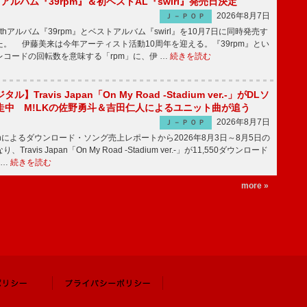
hアルバム『39rpm』＆初ベストAL『swirl』発売日決定
2026年8月7日
Ｊ－ＰＯＰ
hアルバム『39rpm』とベストアルバム『swirl』を10月7日に同時発売す
。 伊藤美来は今年アーティスト活動10周年を迎える。『39rpm』とい
コードの回転数を意味する「rpm」に、伊 …
続きを読む
】Travis Japan「On My Road -Stadium ver.-」がDLソ
走中 M!LKの佐野勇斗＆吉田仁人によるユニット曲が追う
2026年8月7日
Ｊ－ＰＯＰ
apanによるダウンロード・ソング売上レポートから2026年8月3日～8月5日の
ravis Japan「On My Road -Stadium ver.-」が11,550ダウンロード
 …
続きを読む
more »