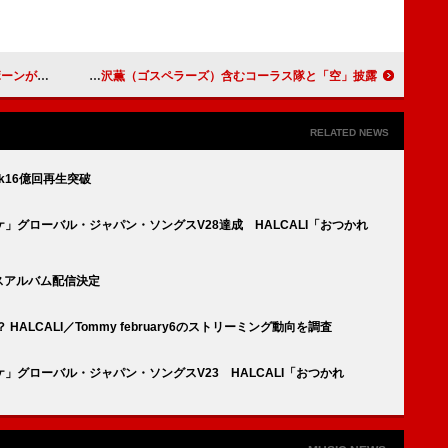
ングしたと明かす
BE:FIRST『SONGS』に登場、合唱部サプライズ訪問＆黒沢薫（ゴスペラーズ）含むコーラス隊と「空」披露
RELATED NEWS
ok16億回再生突破
トノケ」グローバル・ジャパン・ソングスV28達成 HALCALI「おつかれ
クスアルバム配信決定
ALCALI／Tommy february6のストリーミング動向を調査
トノケ」グローバル・ジャパン・ソングスV23 HALCALI「おつかれ