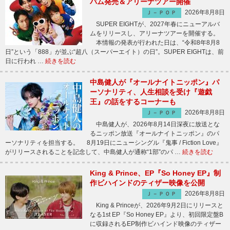
バム発売＆アリーナツアー開催
2026年8月8日
Ｊ－ＰＯＰ
SUPER EIGHTが、2027年春にニューアルバ
ムをリリースし、アリーナツアーを開催する。
本情報の発表が行われた日は、“令和8年8月8
日”という「888」が並ぶ“超八（スーパーエイト）の日”。SUPER EIGHTは、前
日に行われ …
続きを読む
中島健人が『オールナイトニッポン』パ
ーソナリティ、人生相談を受け『遊戯
王』の話をするコーナーも
2026年8月8日
Ｊ－ＰＯＰ
中島健人が、2026年8月14日深夜に放送とな
るニッポン放送『オールナイトニッポン』のパ
ーソナリティを担当する。 8月19日にニューシングル『鬼事 / Fiction Love』
がリリースされることを記念して、中島健人が通称“1部”のパ …
続きを読む
King & Prince、EP『So Honey EP』制
作ビハインドのティザー映像を公開
2026年8月8日
Ｊ－ＰＯＰ
King & Princeが、2026年9月2日にリリースと
なる1st EP『So Honey EP』より、初回限定盤B
に収録されるEP制作ビハインド映像のティザー