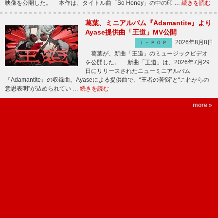
映像を公開した。 本作は、タイトル曲「So Honey」の中の印 …
続きを読む
葛葉、ミニアルバム『Adamantite』より
Ayase提供曲「王道」MV公開
2026年8月8日
Ｊ－ＰＯＰ
葛葉が、新曲「王道」のミュージックビデオ
を公開した。 新曲「王道」は、2026年7月29
日にリリースされたニューミニアルバム
『Adamantite』の収録曲。Ayaseによる提供曲で、“王者の苦悩”と“これからの
意思表明”が込められてい …
続きを読む
more »