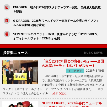
ENHYPEN、初の日本2都市スタジアムツアー完走 自身最大動員数
を記録
G-DRAGON、2025年ワールドツアー東京ドーム公演のライブフィ
ルム全国劇場公開が決定
SEVENTEENのユニット・CxM、夏休みのような『HYPE VIBES』
オフィシャルフォト「COMBI」公開
音楽ニュース
MUSIC NEWS
「自分だけの1冊との出会いを」――全国
の本屋パーティ【本パ】がスタート
2026年8月9日
Ｊ－ＰＯＰ
2026年8月8日に東京・紀伊國屋書店新宿本店
で、森永乳業のマウントレーニアと「新潮文庫
の100冊」を企画する新潮文庫がコラボしたプロ
ジェクト【本パ】オールナイト・オープニングイベントが開催された。 本プ
ロジェクトは「ほんとのひとやすみ …
続きを読む
SUPER EIGHT、2027年春にニューアル