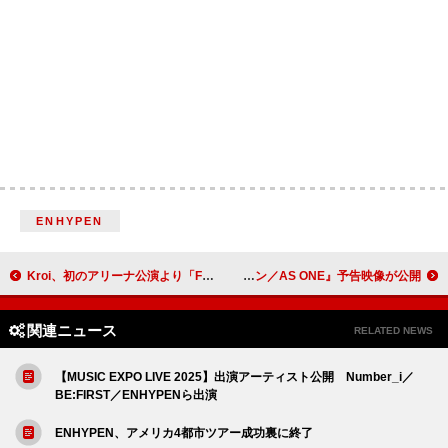
ENHYPEN
Kroi、初のアリーナ公演より「Fire Brain」ライブ映像を公開
RUKI（JO1・白岩瑠姫）による主題歌「巡星」入り『アズワン／AS ONE』予告映像が公開
関連ニュース
RELATED NEWS
【MUSIC EXPO LIVE 2025】出演アーティスト公開 Number_i／
BE:FIRST／ENHYPENら出演
ENHYPEN、アメリカ4都市ツアー成功裏に終了