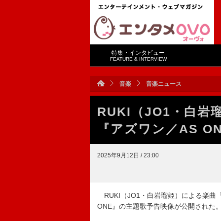
特集・インタビュー
FEATURE & INTERVIEW
音楽
音楽ニュース
RUKI（JO1・白
『アズワン／AS O
2025年9月12日 / 23:00
RUKI（JO1・白岩瑠姫）による楽
ONE』の主題歌予告映像が公開された