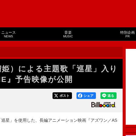
ニュース
音楽
特別企画
NEWS
MUSIC
PR
岩瑠姫）による主題歌「巡星」入り
NE』予告映像が公開
ポスト
シェア
送る
曲「巡星」を使用した、長編アニメーション映画『アズワン／AS
。