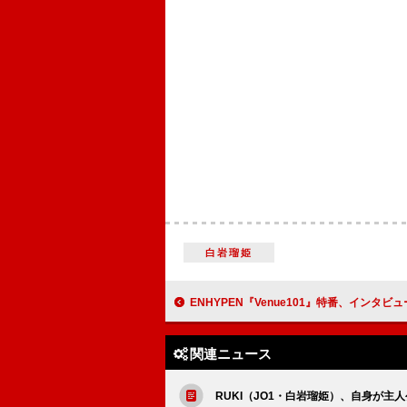
白岩瑠姫
ENHYPEN『Venue101』特番、インタビューを交え“原動力の
関連ニュース
RUKI（JO1・白岩瑠姫）、自身が主