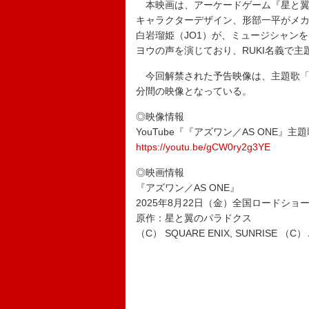
本映画は、アーケードゲーム『星と翼
キャラクターデザイン、形部一平がメ
白岩瑠姫（JO1）が、ミュージシャン
ヨウの声を演じており、RUKI名義で
今回解禁された予告映像は、主題歌「
分間の映像となっている。
◎映像情報
YouTube『『アズワン／AS ONE』
https://youtu.be/gCW0ry2g3YE
◎映画情報
『アズワン／AS ONE』
2025年8月22日（金）全国ロードショ
原作：星と翼のパラドクス
（C） SQUARE ENIX, SUNRISE （