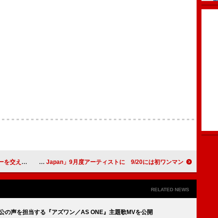
核心”を紐解く
Natsudaidai、Apple Music「Up Next Japan」9月度アーティストに 9/20には初ワンマン
RELATED NEWS
人公の声を担当する『アズワン／AS ONE』主題歌MVを公開