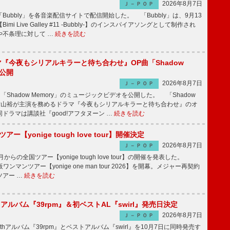
2026年8月7日
Ｊ－ＰＯＰ
Bubbly」を各音楽配信サイトで配信開始した。 「Bubbly」は、9月13
mi Live Galley #11 -Bubbly-】のインスパイアソングとして制作され
や不条理に対して …
続きを読む
ラマ『今夜もシリアルキラーと待ち合わせ』OP曲「Shadow
V公開
2026年8月7日
Ｊ－ＰＯＰ
「Shadow Memory」のミュージックビデオを公開した。 「Shadow
、横山裕が主演を務めるドラマ『今夜もシリアルキラーと待ち合わせ』のオ
ドラマは講談社『good!アフタヌーン …
続きを読む
ツアー【yonige tough love tour】開催決定
2026年8月7日
Ｊ－ＰＯＰ
月からの全国ツアー【yonige tough love tour】の開催を発表した。
阪ワンマンツアー【yonige one man tour 2026】を開幕。メジャー再契約
ツアー …
続きを読む
hアルバム『39rpm』＆初ベストAL『swirl』発売日決定
2026年8月7日
Ｊ－ＰＯＰ
hアルバム『39rpm』とベストアルバム『swirl』を10月7日に同時発売す