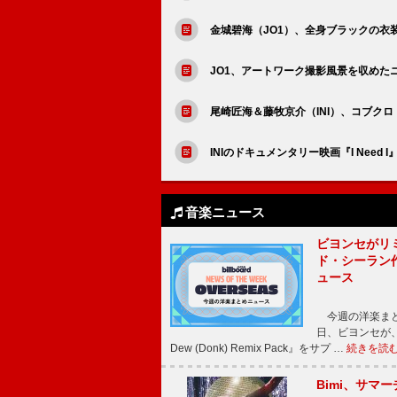
金城碧海（JO1）、全身ブラックの衣
JO1、アートワーク撮影風景を収めたニュー
尾崎匠海＆藤牧京介（INI）、コブク
INIのドキュメンタリー映画『I Nee
音楽ニュース
ビヨンセがリ
ド・シーラン
ュース
今週の洋楽まと
日、ビヨンセが、先
Dew (Donk) Remix Pack』をサプ …
続きを読
Bimi、サマ