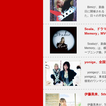
Bimiが、新曲「
日に開催される【Bi
た。日々の不安
Soala、ド
Memory」M
Soalaが、新曲
Memory」は
ープニング曲。同
yonige、全国
yonigeが、11
yonigeは、東名
後初のワンマン
伊藤美来、5t
伊藤美来が、5t