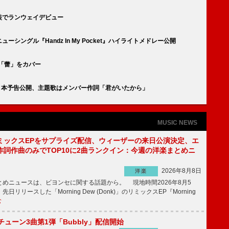
装でランウェイデビュー
シングル『Handz In My Pocket』ハイライトメドレー公開
ロ「蕾」をカバー
d I』本予告公開、主題歌はメンバー作詞「君がいたから」
MUSIC NEWS
ミックスEPをサプライズ配信、ウィーザーの来日公演決定、エ
作詞作曲のみでTOP10に2曲ランクイン：今週の洋楽まとめニ
2026年8月8日
洋楽
めニュースは、ビヨンセに関する話題から。 現地時間2026年8月5
日リリースした「Morning Dew (Donk)」のリミックスEP『Morning
む
ーチューン3曲第1弾「Bubbly」配信開始