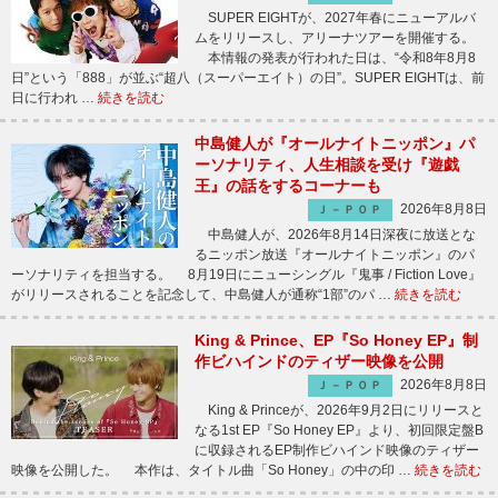
SUPER EIGHTが、2027年春にニューアルバ
ムをリリースし、アリーナツアーを開催する。
本情報の発表が行われた日は、“令和8年8月8
日”という「888」が並ぶ“超八（スーパーエイト）の日”。SUPER EIGHTは、前
日に行われ …
続きを読む
中島健人が『オールナイトニッポン』パ
ーソナリティ、人生相談を受け『遊戯
王』の話をするコーナーも
2026年8月8日
Ｊ－ＰＯＰ
中島健人が、2026年8月14日深夜に放送とな
るニッポン放送『オールナイトニッポン』のパ
ーソナリティを担当する。 8月19日にニューシングル『鬼事 / Fiction Love』
がリリースされることを記念して、中島健人が通称“1部”のパ …
続きを読む
King & Prince、EP『So Honey EP』制
作ビハインドのティザー映像を公開
2026年8月8日
Ｊ－ＰＯＰ
King & Princeが、2026年9月2日にリリースと
なる1st EP『So Honey EP』より、初回限定盤B
に収録されるEP制作ビハインド映像のティザー
映像を公開した。 本作は、タイトル曲「So Honey」の中の印 …
続きを読む