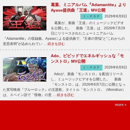
葛葉、ミニアルバム『Adamantite』より
Ayase提供曲「王道」MV公開
2026年8月8日
Ｊ－ＰＯＰ
葛葉が、新曲「王道」のミュージックビデオ
を公開した。 新曲「王道」は、2026年7月29
日にリリースされたニューミニアルバム
『Adamantite』の収録曲。Ayaseによる提供曲で、“王者の苦悩”と“これからの
意思表明”が込められてい …
続きを読む
Ado、ビビッドでエネルギッシュな「モ
ンストロ」MV公開
2026年8月8日
Ｊ－ＰＯＰ
Adoが、新曲「モンストロ」を配信リリース
し、ミュージックビデオを公開した。 新曲
「モンストロ」は、2026年8月7日に公開となっ
た実写映画『ブルーロック』の主題歌。タイトル「モンストロ」（Monstruo）
は、スペイン語で「怪物」の意 …
続きを読む
more »