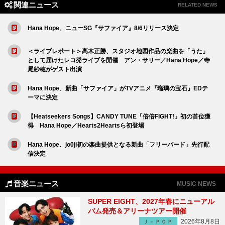
関連ニュース
RELATED NEWS
Hana Hope、ニューSG『サファイア』8/6リリース決定
＜ライブレポート＞高木正勝、スタジオ地図作品の楽曲を「うた」
として届けたレコ発ライブを開催 アン・サリー／Hana Hope／寺
尾紗穂がゲスト出演
Hana Hope、新曲「サファイア」がTVアニメ『瑠璃の宝石』EDテ
ーマに決定
【Heatseekers Songs】CANDY TUNE「倍倍FIGHT!」初の首位獲
得 Hana Hope／Hearts2Heartsら初登場
Hana Hope、jo0ji初の楽曲提供となる新曲「フリーバード」先行配
信決定
音楽ニュース
MUSIC NEWS
SUPER EIGHT、2027年春にニューアル
バム発売＆アリーナツアー開催
2026年8月8日
Ｊ－ＰＯＰ