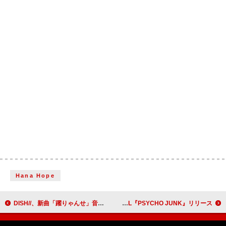
Hana Hope
DISH//、新曲「躍りゃんせ」音源配信開始
SWAY、Def Jam RecordingsからサードフルAL『PSYCHO JUNK』リリース