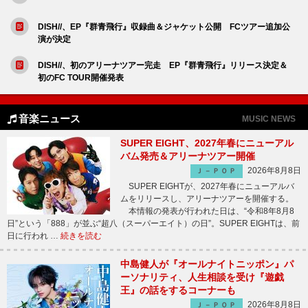
DISH//、EP『群青飛行』収録曲＆ジャケット公開 FCツアー追加公
演が決定
DISH//、初のアリーナツアー完走 EP『群青飛行』リリース決定＆
初のFC TOUR開催発表
音楽ニュース
MUSIC NEWS
SUPER EIGHT、2027年春にニューアル
バム発売＆アリーナツアー開催
2026年8月8日
Ｊ－ＰＯＰ
SUPER EIGHTが、2027年春にニューアルバ
ムをリリースし、アリーナツアーを開催する。
本情報の発表が行われた日は、“令和8年8月8
日”という「888」が並ぶ“超八（スーパーエイト）の日”。SUPER EIGHTは、前
日に行われ …
続きを読む
中島健人が『オールナイトニッポン』パ
ーソナリティ、人生相談を受け『遊戯
王』の話をするコーナーも
2026年8月8日
Ｊ－ＰＯＰ