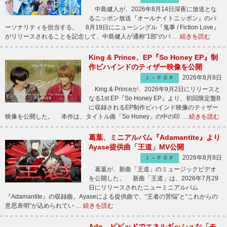
中島健人が、2026年8月14日深夜に放送とな
るニッポン放送『オールナイトニッポン』のパ
ーソナリティを担当する。 8月19日にニューシングル『鬼事 / Fiction Love』
がリリースされることを記念して、中島健人が通称“1部”のパ …
続きを読む
King & Prince、EP『So Honey EP』制
作ビハインドのティザー映像を公開
2026年8月8日
Ｊ－ＰＯＰ
King & Princeが、2026年9月2日にリリースと
なる1st EP『So Honey EP』より、初回限定盤B
に収録されるEP制作ビハインド映像のティザー
映像を公開した。 本作は、タイトル曲「So Honey」の中の印 …
続きを読む
葛葉、ミニアルバム『Adamantite』より
Ayase提供曲「王道」MV公開
2026年8月8日
Ｊ－ＰＯＰ
葛葉が、新曲「王道」のミュージックビデオ
を公開した。 新曲「王道」は、2026年7月29
日にリリースされたニューミニアルバム
『Adamantite』の収録曲。Ayaseによる提供曲で、“王者の苦悩”と“これからの
意思表明”が込められてい …
続きを読む
Ado、ビビッドでエネルギッシュな「モ