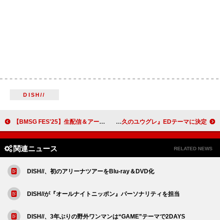
DISH//
【BMSG FES'25】生配信＆アーカイブ配信へ
Hana Hope、新曲「Two Of Us」がアニメ 『永久のユウグレ』EDテーマに決定
関連ニュース
RELATED NEWS
DISH//、初のアリーナツアーをBlu-ray＆DVD化
DISH//が『オールナイトニッポン』パーソナリティを担当
DISH//、3年ぶりの野外ワンマンは“GAME”テーマで2DAYS