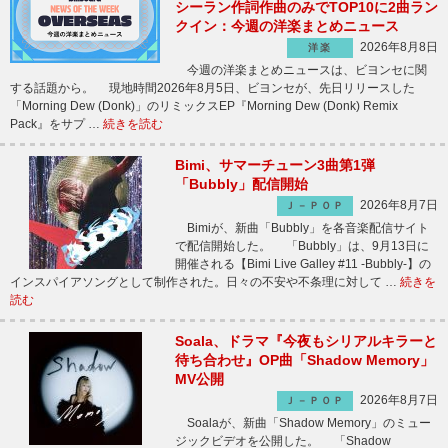
シーラン作詞作曲のみでTOP10に2曲ラン
クイン：今週の洋楽まとめニュース
2026年8月8日
洋楽
今週の洋楽まとめニュースは、ビヨンセに関
する話題から。 現地時間2026年8月5日、ビヨンセが、先日リリースした
「Morning Dew (Donk)」のリミックスEP『Morning Dew (Donk) Remix
Pack』をサプ …
続きを読む
Bimi、サマーチューン3曲第1弾
「Bubbly」配信開始
2026年8月7日
Ｊ－ＰＯＰ
Bimiが、新曲「Bubbly」を各音楽配信サイト
で配信開始した。 「Bubbly」は、9月13日に
開催される【Bimi Live Galley #11 -Bubbly-】の
インスパイアソングとして制作された。日々の不安や不条理に対して …
続きを
読む
Soala、ドラマ『今夜もシリアルキラーと
待ち合わせ』OP曲「Shadow Memory」
MV公開
2026年8月7日
Ｊ－ＰＯＰ
Soalaが、新曲「Shadow Memory」のミュー
ジックビデオを公開した。 「Shadow