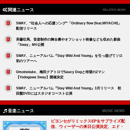
関連ニュース
RELATED NEWS
SWAY、“社会人への応援ソング”「Ordinary flow (feat.MIYACHI)」
配信リリース
斉藤壮馬、音楽制作の舞台裏やオフショット映像なども収めた新曲
「Sway」MV公開
SWAY、ニューアルバム『Stay Wild And Young』を引っ提げてソロ
初のツアーへ
Omoinotake、梅田クアトロでSaucy Dogと待望の2マン
【Yodogawa Sway】開催決定
SWAY、ニューアルバム『Stay Wild And Young』3月リリース 初
回盤DVDにはスタジオコースト公演
音楽ニュース
MUSIC NEWS
ビヨンセがリミックスEPをサプライズ配
信、ウィーザーの来日公演決定、エド・