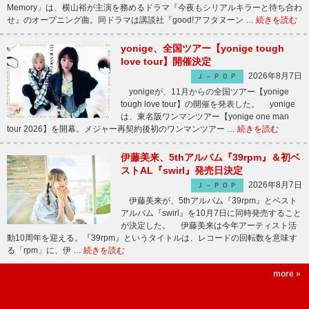
Memory」は、横山裕が主演を務めるドラマ『今夜もシリアルキラーと待ち合わ
せ』のオープニング曲。同ドラマは講談社『good!アフタヌーン …
続きを読む
yonige、全国ツアー【yonige tough
love tour】開催決定
2026年8月7日
Ｊ－ＰＯＰ
yonigeが、11月からの全国ツアー【yonige
tough love tour】の開催を発表した。 yonige
は、東名阪ワンマンツアー【yonige one man
tour 2026】を開幕。メジャー再契約後初のワンマンツアー …
続きを読む
伊藤美来、5thアルバム『39rpm』＆初ベ
ストAL『swirl』発売日決定
2026年8月7日
Ｊ－ＰＯＰ
伊藤美来が、5thアルバム『39rpm』とベスト
アルバム『swirl』を10月7日に同時発売すること
が決定した。 伊藤美来は今年アーティスト活
動10周年を迎える。『39rpm』というタイトルは、レコードの回転数を意味す
る「rpm」に、伊 …
続きを読む
more »