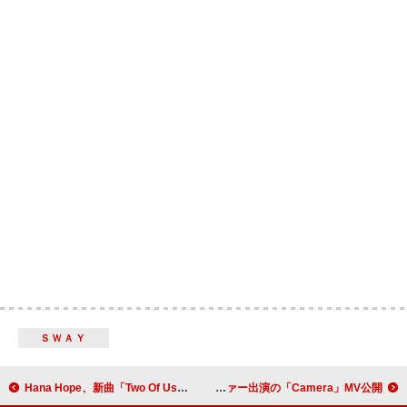
ＳＷＡＹ
Hana Hope、新曲「Two Of Us」がアニメ 『永久のユウグレ』EDテーマに決定
エド・シーラン、フィービー・ディネヴァー出演の「Camera」MV公開