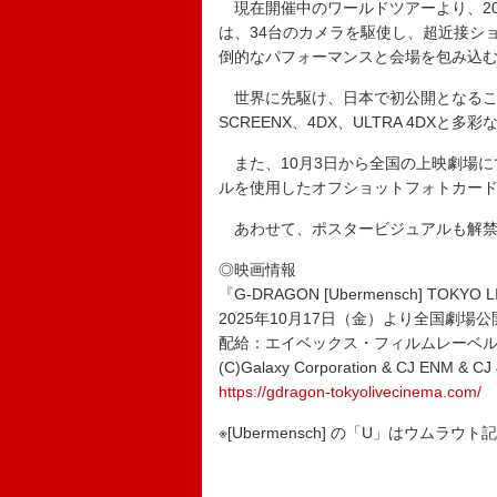
現在開催中のワールドツアーより、20
は、34台のカメラを駆使し、超近接シ
倒的なパフォーマンスと会場を包み込
世界に先駆け、日本で初公開となるこ
SCREENX、4DX、ULTRA 4DXと
また、10月3日から全国の上映劇場に
ルを使用したオフショットフォトカード
あわせて、ポスタービジュアルも解
◎映画情報
『G-DRAGON [Ubermensch] TOKYO L
2025年10月17日（金）より全国劇場公
配給：エイベックス・フィルムレーベ
(C)Galaxy Corporation & CJ ENM & CJ 
https://gdragon-tokyolivecinema.com/
※[Ubermensch] の「U」はウムラ