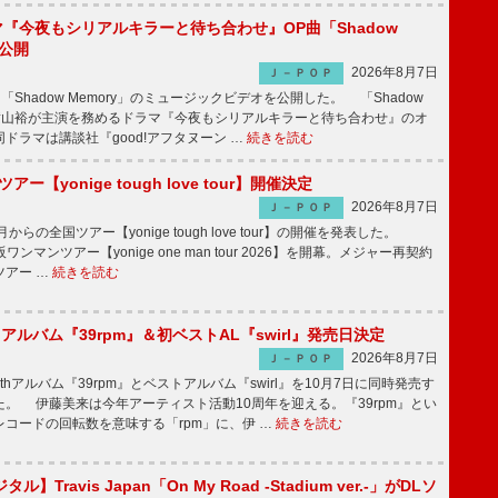
ラマ『今夜もシリアルキラーと待ち合わせ』OP曲「Shadow
V公開
2026年8月7日
Ｊ－ＰＯＰ
「Shadow Memory」のミュージックビデオを公開した。 「Shadow
、横山裕が主演を務めるドラマ『今夜もシリアルキラーと待ち合わせ』のオ
ドラマは講談社『good!アフタヌーン …
続きを読む
ツアー【yonige tough love tour】開催決定
2026年8月7日
Ｊ－ＰＯＰ
月からの全国ツアー【yonige tough love tour】の開催を発表した。
阪ワンマンツアー【yonige one man tour 2026】を開幕。メジャー再契約
ツアー …
続きを読む
hアルバム『39rpm』＆初ベストAL『swirl』発売日決定
2026年8月7日
Ｊ－ＰＯＰ
hアルバム『39rpm』とベストアルバム『swirl』を10月7日に同時発売す
。 伊藤美来は今年アーティスト活動10周年を迎える。『39rpm』とい
コードの回転数を意味する「rpm」に、伊 …
続きを読む
】Travis Japan「On My Road -Stadium ver.-」がDLソ