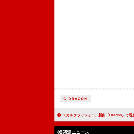
G-DRAGON
スカルクラッシャー、新曲「Dragon」で現実世界に引き戻され
関連ニュース