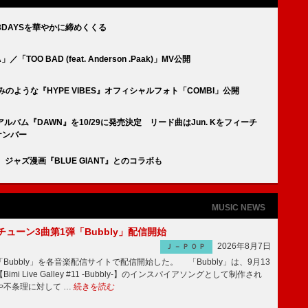
3DAYSを華やかに締めくくる
TOO BAD (feat. Anderson .Paak)」MV公開
みのような『HYPE VIBES』オフィシャルフォト「COMBI」公開
バム『DAWN』を10/29に発売決定 リード曲はJun. Kをフィーチ
ナンバー
ジャズ漫画『BLUE GIANT』とのコラボも
MUSIC NEWS
ーチューン3曲第1弾「Bubbly」配信開始
2026年8月7日
Ｊ－ＰＯＰ
Bubbly」を各音楽配信サイトで配信開始した。 「Bubbly」は、9月13
mi Live Galley #11 -Bubbly-】のインスパイアソングとして制作され
や不条理に対して …
続きを読む