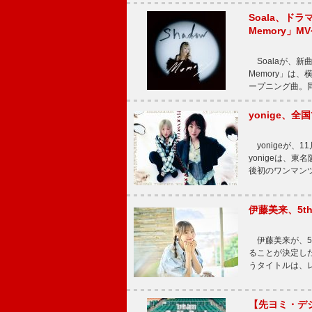
Soala、ド
Memory」M
Soalaが、新曲
Memory」は
ープニング曲。同
yonige、全国
yonigeが、11
yonigeは、東名
後初のワンマン
伊藤美来、5t
伊藤美来が、5t
ることが決定した
うタイトルは、レ
【先ヨミ・デジタル