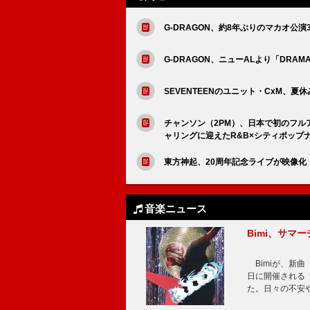
G-DRAGON、約8年ぶりのマカオ公演
G-DRAGON、ニューALより「DRAMA」／「
SEVENTEENのユニット・CxM、夏休
チャンソン（2PM）、日本で初のフルアル
ャリングに迎えたR&B×シティポップ
東方神起、20周年記念ライブが映像化 
音楽ニュース
Bimi、サマ
Bimiが、新曲「
日に開催される【Bi
た。日々の不安