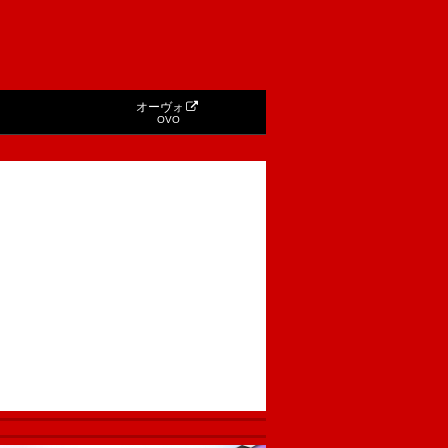
オーヴォ
OVO