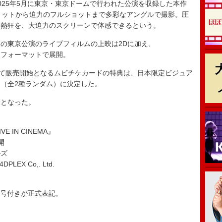
25年5月に東京・東京ドームで行われた公演を収録した本作
ョットから迫力のフルショットまで多彩なアングルで撮影。圧
む熱狂を、大迫力のスクリーンで体感できるという。
の東京公演のライブフィルムの上映は2Dに加え、
多彩なフォーマットで展開。
て販売開始となるムビチケカードの特典は、日本限定ビジュア
（全2種ランダム）に決定した。
禁となった。
IVE IN CINEMA』
開
ルズ
4DPLEX Co,. Ltd.
ウト記号付きが正式表記。