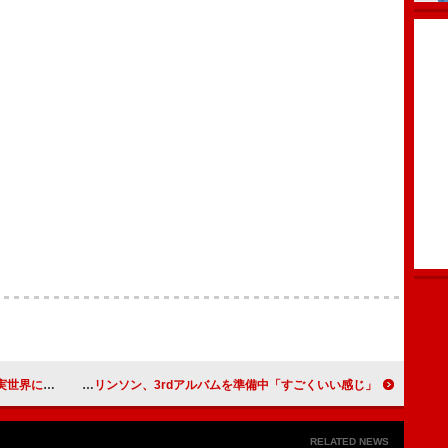
る感覚を描く
ルイ・トムリンソン、3rdアルバムを準備中「すごくいい感じ」
RELATED NEWS