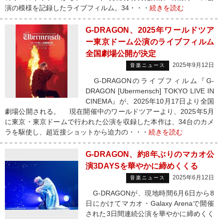
演の模様を記録したライブフィルム。34・・・
続きを読む
G-DRAGON、2025年ワールドツア
ー東京ドーム公演のライブフィルム
全国劇場公開が決定
2025年9月12日
音楽ニュース
G-DRAGONのライブフィルム『G-
DRAGON [Ubermensch] TOKYO LIVE IN
CINEMA』が、2025年10月17日より全国
劇場公開される。 現在開催中のワールドツアーより、2025年5月
に東京・東京ドームで行われた公演を収録した本作は、34台のカメ
ラを駆使し、超近接ショットから迫力の・・・
続きを読む
G-DRAGON、約8年ぶりのマカオ公
演3DAYSを華やかに締めくくる
2025年6月12日
音楽ニュース
G-DRAGONが、現地時間6月6日から8
日にかけてマカオ・Galaxy Arenaで開催
された3日間連続公演を華やかに締めくく