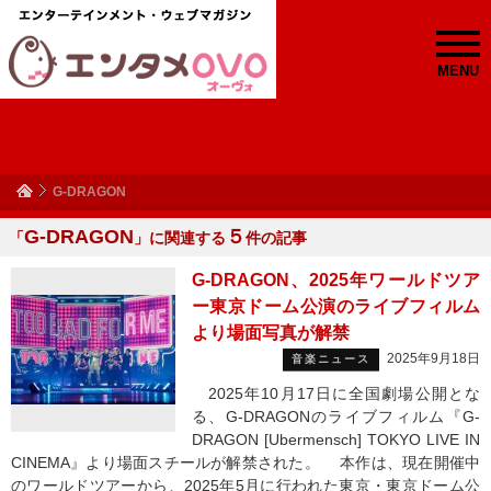
MENU
G-DRAGON
G-DRAGON
５
「
」に関連する
件の記事
G-DRAGON、2025年ワールドツア
ー東京ドーム公演のライブフィルム
より場面写真が解禁
2025年9月18日
音楽ニュース
2025年10月17日に全国劇場公開とな
る、G-DRAGONのライブフィルム『G-
DRAGON [Ubermensch] TOKYO LIVE IN
CINEMA』より場面スチールが解禁された。 本作は、現在開催中
のワールドツアーから、2025年5月に行われた東京・東京ドーム公