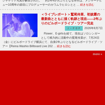
ジャケット写真が解禁された。 約2年4か月ぶりとなる本作は、メジャーデビ
ュー10周年の節目にプロデューサーのカワムラヒロシとと …
続きを読む
＜ライブレポート＞鷲尾伶菜、初披露の
最新曲とともに描く軌跡と現在――2年ぶ
りのビルボードライブ・ツアー完走
2026年8月7日
Ｊ－ＰＯＰ
Flower、E-girlsを経て、現在はソロシンガー
として精力的に活動中の鷲尾伶菜が、7月24日
（金）にビルボードライブ横浜にて、自身2年ぶりとなるビルボードライブ・ツ
アー【Reina Washio Billboard Live 202 …
続きを読む
more »