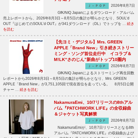
2026年8月7日
Ｊ－ＰＯＰ
GfK/NIQ Japanによるダウンロード・アルバム
売上レポートから、2026年8月3日～8月5日の集計が明らかとなり、SOUL’d
OUT『はじめてのSOUL’d OUT』が341ダウンロード（DL）でトップを …
続き
を読む
【先ヨミ・デジタル】Mrs. GREEN
APPLE「Brand New」引き続きストリー
ミング・ソング首位走行中 イコラブ＆
M!LK“さのじん”新曲がトップ10圏内
2026年8月7日
Ｊ－ＰＯＰ
GfK/NIQ Japanによるストリーミング再生回数
レポートから2026年8月3日～8月5日の集計が明らかとなり、Mrs. GREEN
APPLE「Brand New」が3,751,105回で現在首位を走っている。 8月5日公開
チャー …
続きを読む
NakamuraEmi、10/7リリースの8thアル
バム『PATCHWORK LIFE』の全収録曲
＆ジャケット写真解禁
2026年8月7日
Ｊ－ＰＯＰ
NakamuraEmiが、10月7日リリースとなる8th
アルバム『PATCHWORK LIFE』の収録曲および