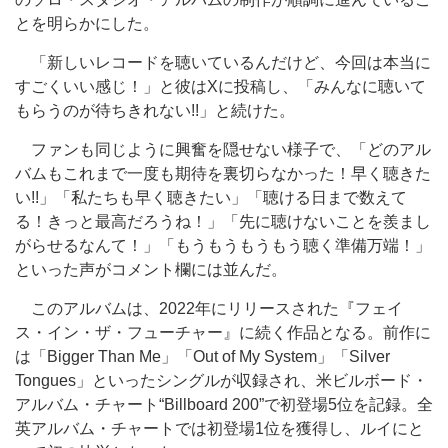
とを明らかにした。
「新しいレコードを聴いているんだけど、今回は本当に
すごくいい感じ！」と彼はXに投稿し、「みんなに聴いて
もらうのが待ちきれない!!」と続けた。
ファンも同じように興奮を隠せない様子で、「どのアル
バムもこれまで一度も期待を裏切らなかった！早く聴きた
い!!」「私たちも早く聴きたい」「聴ける日まで数えて
る！きっと最高だろうね！」「先に聴けないことを羨まし
がらせるなんて！」「もうもうもうもう聴く準備万端！」
といった声がコメント欄には並んだ。
このアルバムは、2022年にリリースされた『フェイ
ス・イン・ザ・フューチャー』に続く作品となる。前作に
は「Bigger Than Me」「Out of My System」「Silver
Tongues」といったシングルが収録され、米ビルボード・
アルバム・チャート“Billboard 200”で初登場5位を記録。全
英アルバム・チャートでは初登場1位を獲得し、ルイにと