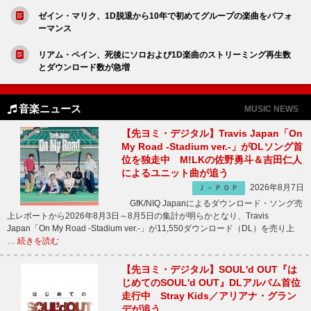
ゼイン・マリク、1D脱退から10年で初めてグループの楽曲をパフォ
ーマンス
リアム・ペイン、死後にソロおよび1D楽曲のストリーミング再生数
とダウンロード数が急増
音楽ニュース
MUSIC NEWS
【先ヨミ・デジタル】Travis Japan「On
My Road -Stadium ver.-」がDLソング首
位を独走中 M!LKの佐野勇斗＆吉田仁人
によるユニット曲が追う
2026年8月7日
Ｊ－ＰＯＰ
GfK/NIQ Japanによるダウンロード・ソング売
上レポートから2026年8月3日～8月5日の集計が明らかとなり、Travis
Japan「On My Road -Stadium ver.-」が11,550ダウンロード（DL）を売り上
…
続きを読む
【先ヨミ・デジタル】SOUL'd OUT『は
じめてのSOUL'd OUT』DLアルバム首位
走行中 Stray Kids／アリアナ・グラン
デが追う