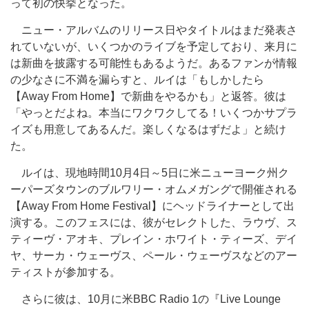
って初の快挙となった。
ニュー・アルバムのリリース日やタイトルはまだ発表さ
れていないが、いくつかのライブを予定しており、来月に
は新曲を披露する可能性もあるようだ。あるファンが情報
の少なさに不満を漏らすと、ルイは「もしかしたら
【Away From Home】で新曲をやるかも」と返答。彼は
「やっとだよね。本当にワクワクしてる！いくつかサプラ
イズも用意してあるんだ。楽しくなるはずだよ」と続け
た。
ルイは、現地時間10月4日～5日に米ニューヨーク州ク
ーパーズタウンのブルワリー・オムメガングで開催される
【Away From Home Festival】にヘッドライナーとして出
演する。このフェスには、彼がセレクトした、ラウヴ、ス
ティーヴ・アオキ、プレイン・ホワイト・ティーズ、デイ
ヤ、サーカ・ウェーヴス、ペール・ウェーヴスなどのアー
ティストが参加する。
さらに彼は、10月に米BBC Radio 1の『Live Lounge