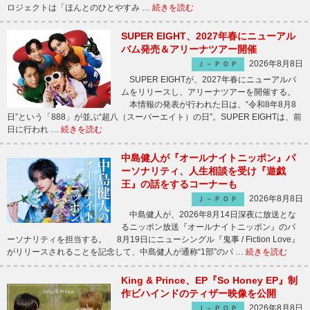
ロジェクトは「ほんとのひとやすみ …
続きを読む
SUPER EIGHT、2027年春にニューアル
バム発売＆アリーナツアー開催
2026年8月8日
Ｊ－ＰＯＰ
SUPER EIGHTが、2027年春にニューアルバ
ムをリリースし、アリーナツアーを開催する。
本情報の発表が行われた日は、“令和8年8月8
日”という「888」が並ぶ“超八（スーパーエイト）の日”。SUPER EIGHTは、前
日に行われ …
続きを読む
中島健人が『オールナイトニッポン』パ
ーソナリティ、人生相談を受け『遊戯
王』の話をするコーナーも
2026年8月8日
Ｊ－ＰＯＰ
中島健人が、2026年8月14日深夜に放送とな
るニッポン放送『オールナイトニッポン』のパ
ーソナリティを担当する。 8月19日にニューシングル『鬼事 / Fiction Love』
がリリースされることを記念して、中島健人が通称“1部”のパ …
続きを読む
King & Prince、EP『So Honey EP』制
作ビハインドのティザー映像を公開
2026年8月8日
Ｊ－ＰＯＰ