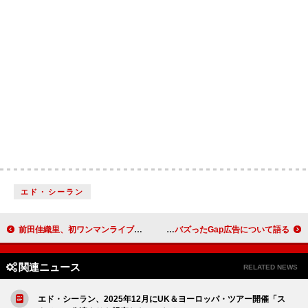
エド・シーラン
前田佳織里、初ワンマンライブ【Are You Ready？】Blu-rayのトレーラー映像公開
KATSEYE、急成長の中での初ツアーやバズったGap広告について語る
関連ニュース
RELATED NEWS
エド・シーラン、2025年12月にUK＆ヨーロッパ・ツアー開催「ス