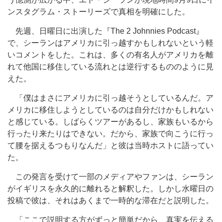
ンスタグラム・ストーリーズで真相を明確にした。
先週、
日曜日に出演した『The 2 Johnnies Podcast』
で、シーランはアメリカに引っ越すかもしれないという軽
いコメントをした。これは、多くの有名人がアメリカを離
れて他国に移住している流れとは逆行するもののように見
えた。
「僕はまさにアメリカに引っ越そうとしているんだ。ア
メリカに移住しようとしているのは自分だけかもしれない
と感じている。しばらくツアーがあるし、家族もいるから
行ったり来たりはできない。だから、家族で向こうに行っ
て腰を
据える
つもりなんだ」と彼は当時ホストに語ってい
た。
この発言を受けて一部のメディアやファンは、シーラン
がイギリスを永久的に離れると解釈した。しかし水曜日の
投稿で彼は、それはあくまで一時的な滞在だと説明した。
「ここで説明する方がずっと簡単だから、真実を伝える