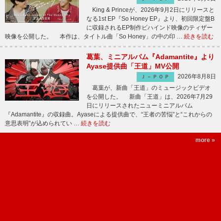
King & Princeが、2026年9月2日にリリースと
なる1st EP『So Honey EP』より、初回限定盤B
に収録されるEP制作ビハインド映像のティザー
映像を公開した。 本作は、タイトル曲「So Honey」の中の印 …
続きを読む
葛葉、ミニアルバム『Adamantite』より
Ayase提供曲「王道」MV公開
2026年8月8日
Ｊ－ＰＯＰ
葛葉が、新曲「王道」のミュージックビデオ
を公開した。 新曲「王道」は、2026年7月29
日にリリースされたニューミニアルバム
『Adamantite』の収録曲。Ayaseによる提供曲で、“王者の苦悩”と“これからの
意思表明”が込められてい …
続きを読む
more »