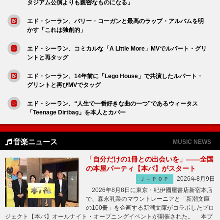
タジアム公演よりも親密なものになる」
エド・シーラン、バリー・コーガンと最高のラップ・アルバムを明
かす「これは独創的」
エド・シーラン、コミカルな「A Little More」MVでルパート・グリ
ントと再タッグ
エド・シーラン、14年前に「Lego House」で共演したルパート・
グリントと再びMVでタッグ
エド・シーラン、“人生で一番好きな曲の一つ”であるウィータス
「Teenage Dirtbag」を本人とカバー
音楽ニュース
MUSIC NEWS
「自分だけの1冊との出会いを」――全国
の本屋パーティ【本パ】がスタート
2026年8月9日
Ｊ－ＰＯＰ
2026年8月8日に東京・紀伊國屋書店新宿本店
で、森永乳業のマウントレーニアと「新潮文庫
の100冊」を企画する新潮文庫がコラボしたプロ
ジェクト【本パ】オールナイト・オープニングイベントが開催された。 本プ