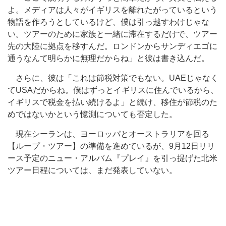
よ。メディアは人々がイギリスを離れたがっているという
物語を作ろうとしているけど、僕は引っ越すわけじゃな
い。ツアー
のために
家族と一緒に滞在するだけで、ツアー
先の大陸に拠点を移すんだ。ロンドンからサンディエゴに
通うなんて明らかに無理だからね」と彼は書き込んだ。
さらに、彼は「これは節税対策でもない。UAEじゃなく
てUSAだからね。僕はずっとイギリスに住んでいるから、
イギリスで税金を払い続けるよ」と続け、移住が節税のた
めではないかという憶測についても否定した。
現在シーランは、ヨーロッパとオーストラリアを回る
【ループ・ツアー】
の準備を進めているが、9月12日リリ
ース予定のニュー・アルバム『プレイ』を引っ提げた北米
ツアー日程については、まだ発表していない。