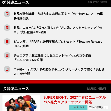
関連ニュース
RELATED NEWS
粗品が特別講義、作詞作曲の表現の工夫と「作り続けること」の重
要性を伝授
粗品、ニューAL『佐々木直人』から“力強いメッセージソング「告
白」”先行配信＆MV公開
ピコ太郎、「PPAP」10周年記念プロジェクト『Tottemo Release
80.8』始動
チョコプラ／渡辺直美によるユニット×m-floとのコラボ曲
「ELUSIVE」MV公開
Ｔ字路s、オズワルドの姿をドキュメンタリータッチで描く「美しき
人」MV公開
音楽ニュース
MUSIC NEWS
SUPER EIGHT、2027年春にニューアル
バム発売＆アリーナツアー開催
2026年8月8日
Ｊ－ＰＯＰ