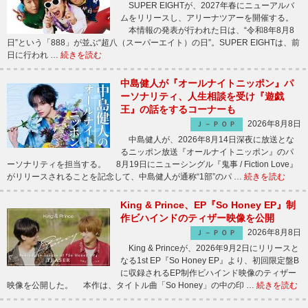
SUPER EIGHTが、2027年春にニューアルバ
ムをリリースし、アリーナツアーを開催する。
本情報の発表が行われた日は、“令和8年8月8
日”という「888」が並ぶ“超八（スーパーエイト）の日”。SUPER EIGHTは、前
日に行われ …
続きを読む
中島健人が『オールナイトニッポン』パ
ーソナリティ、人生相談を受け『遊戯
王』の話をするコーナーも
2026年8月8日
Ｊ－ＰＯＰ
中島健人が、2026年8月14日深夜に放送とな
るニッポン放送『オールナイトニッポン』のパ
ーソナリティを担当する。 8月19日にニューシングル『鬼事 / Fiction Love』
がリリースされることを記念して、中島健人が通称“1部”のパ …
続きを読む
King & Prince、EP『So Honey EP』制
作ビハインドのティザー映像を公開
2026年8月8日
Ｊ－ＰＯＰ
King & Princeが、2026年9月2日にリリースと
なる1st EP『So Honey EP』より、初回限定盤B
に収録されるEP制作ビハインド映像のティザー
映像を公開した。 本作は、タイトル曲「So Honey」の中の印 …
続きを読む