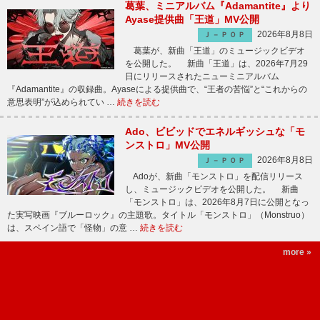
葛葉、ミニアルバム『Adamantite』より
Ayase提供曲「王道」MV公開
2026年8月8日
Ｊ－ＰＯＰ
葛葉が、新曲「王道」のミュージックビデオ
を公開した。 新曲「王道」は、2026年7月29
日にリリースされたニューミニアルバム
『Adamantite』の収録曲。Ayaseによる提供曲で、“王者の苦悩”と“これからの
意思表明”が込められてい …
続きを読む
Ado、ビビッドでエネルギッシュな「モ
ンストロ」MV公開
2026年8月8日
Ｊ－ＰＯＰ
Adoが、新曲「モンストロ」を配信リリース
し、ミュージックビデオを公開した。 新曲
「モンストロ」は、2026年8月7日に公開となっ
た実写映画『ブルーロック』の主題歌。タイトル「モンストロ」（Monstruo）
は、スペイン語で「怪物」の意 …
続きを読む
more »