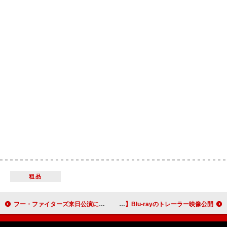
粗品
フー・ファイターズ来日公演に向けて貴重映像が公開、第1弾は1997年フジロックより「Monkey Wrench」
前田佳織里、初ワンマンライブ【Are You Ready？】Blu-rayのトレーラー映像公開