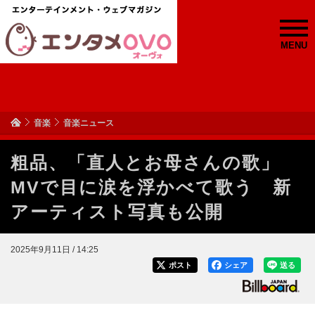
MENU
音楽
音楽ニュース
粗品、「直人とお母さんの歌」
MVで目に涙を浮かべて歌う 新
アーティスト写真も公開
2025年9月11日 / 14:25
ポスト
シェア
送る