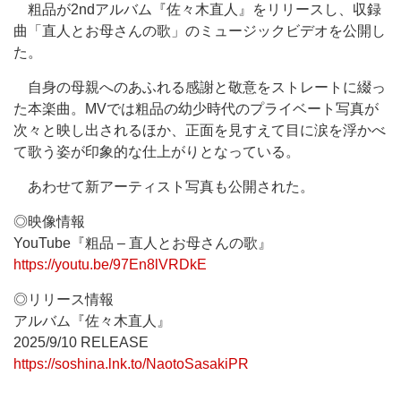
粗品が2ndアルバム『佐々木直人』をリリースし、収録
曲「直人とお母さんの歌」のミュージックビデオを公開し
た。
自身の母親へのあふれる感謝と敬意をストレートに綴っ
た本楽曲。MVでは粗品の幼少時代のプライベート写真が
次々と映し出されるほか、正面を見すえて目に涙を浮かべ
て歌う姿が印象的な仕上がりとなっている。
あわせて新アーティスト写真も公開された。
◎映像情報
YouTube『粗品 – 直人とお母さんの歌』
https://youtu.be/97En8lVRDkE
◎リリース情報
アルバム『佐々木直人』
2025/9/10 RELEASE
https://soshina.lnk.to/NaotoSasakiPR