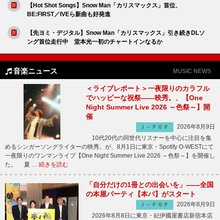
【Hot Shot Songs】Snow Man「カリスマックス」首位、
BE:FIRST／IVEら新曲も好発進
【先ヨミ・デジタル】Snow Man「カリスマックス」引き続きDLソ
ング首位走行中 堂本光一初のチャートインなるか
音楽ニュース
MUSIC NEWS
＜ライブレポート＞一夜限りのカラフル
でハッピーな祝祭――映秀。、【One
Night Summer Live 2026 ～色祭～】開
催
2026年8月9日
Ｊ－ＰＯＰ
10代20代の同世代リスナーを中心に注目を集
めるシンガーソングライターの映秀。が、8月1日に東京・Spotify O-WESTにて
一夜限りのワンマンライブ【One Night Summer Live 2026 ～色祭～】を開催し
た。 夏 …
続きを読む
「自分だけの1冊との出会いを」――全国
の本屋パーティ【本パ】がスタート
2026年8月9日
Ｊ－ＰＯＰ
2026年8月8日に東京・紀伊國屋書店新宿本店