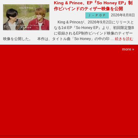
King & Prince、EP『So Honey EP』制
作ビハインドのティザー映像を公開
2026年8月8日
Ｊ－ＰＯＰ
King & Princeが、2026年9月2日にリリースと
なる1st EP『So Honey EP』より、初回限定盤B
に収録されるEP制作ビハインド映像のティザー
映像を公開した。 本作は、タイトル曲「So Honey」の中の印 …
続きを読む
more »