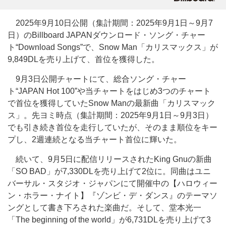
2025年9月10日公開（集計期間：2025年9月1日～9月7
日）のBillboard JAPANダウンロード・ソング・チャー
ト“Download Songs”で、Snow Man「カリスマックス」が
9,849DLを売り上げて、首位を獲得した。
9月3日公開チャートにて、総合ソング・チャー
ト“JAPAN Hot 100”や当チャートをはじめ3つのチャート
で首位を獲得していたSnow Manの最新曲「カリスマック
ス」。先ヨミ時点（集計期間：2025年9月1日～9月3日）
でも引き続き首位を走行していたが、そのまま順位をキー
プし、2週連続となる当チャート首位に輝いた。
続いて、9月5日に配信リリースされたKing Gnuの新曲
「SO BAD」が7,330DLを売り上げて2位に。同曲はユニ
バーサル・スタジオ・ジャパンにて開催中の【ハロウィー
ン・ホラー・ナイト】『ゾンビ・デ・ダンス』のテーマソ
ングとして書き下ろされた楽曲だ。そして、堂本光一
「The beginning of the world」が6,731DLを売り上げて3