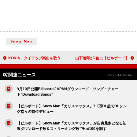
Snow Man
KOKIA、タイアップ楽曲を歌う【KOKIA Concert Chronicles of Kami Songs ー運命を奏でる神曲たちー】開催決定
【ビルボード】アイナ・ジ・エンド「革命道中」アニメ4連覇 山下達郎が2位に
関連ニュース
RELATED NEWS
9月10日公開Billboard JAPANダウンロード・ソング・チャー
ト“Download Songs”
【ビルボード】Snow Man「カリスマックス」7.2万DL超でDLソン
グ堂々の首位デビュー
【ビルボード】Snow Man「カリスマックス」が自身最多となる初
週ダウンロード数＆ストリーミング数でHot100を制す