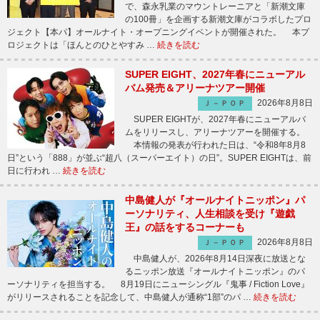
で、森永乳業のマウントレーニアと「新潮文庫
の100冊」を企画する新潮文庫がコラボしたプロ
ジェクト【本パ】オールナイト・オープニングイベントが開催された。 本プ
ロジェクトは「ほんとのひとやすみ …
続きを読む
SUPER EIGHT、2027年春にニューアル
バム発売＆アリーナツアー開催
2026年8月8日
Ｊ－ＰＯＰ
SUPER EIGHTが、2027年春にニューアルバ
ムをリリースし、アリーナツアーを開催する。
本情報の発表が行われた日は、“令和8年8月8
日”という「888」が並ぶ“超八（スーパーエイト）の日”。SUPER EIGHTは、前
日に行われ …
続きを読む
中島健人が『オールナイトニッポン』パ
ーソナリティ、人生相談を受け『遊戯
王』の話をするコーナーも
2026年8月8日
Ｊ－ＰＯＰ
中島健人が、2026年8月14日深夜に放送とな
るニッポン放送『オールナイトニッポン』のパ
ーソナリティを担当する。 8月19日にニューシングル『鬼事 / Fiction Love』
がリリースされることを記念して、中島健人が通称“1部”のパ …
続きを読む