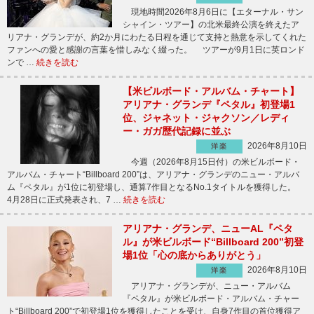
現地時間2026年8月6日に【エターナル・サン
シャイン・ツアー】の北米最終公演を終えたア
リアナ・グランデが、約2か月にわたる日程を通じて支持と熱意を示してくれた
ファンへの愛と感謝の言葉を惜しみなく綴った。 ツアーが9月1日に英ロンド
ンで …
続きを読む
【米ビルボード・アルバム・チャート】
アリアナ・グランデ『ペタル』初登場1
位、ジャネット・ジャクソン／レディ
ー・ガガ歴代記録に並ぶ
2026年8月10日
洋楽
今週（2026年8月15日付）の米ビルボード・
アルバム・チャート“Billboard 200”は、アリアナ・グランデのニュー・アルバ
ム『ペタル』が1位に初登場し、通算7作目となるNo.1タイトルを獲得した。
4月28日に正式発表され、7 …
続きを読む
アリアナ・グランデ、ニューAL『ペタ
ル』が米ビルボード“Billboard 200”初登
場1位「心の底からありがとう」
2026年8月10日
洋楽
アリアナ・グランデが、ニュー・アルバム
『ペタル』が米ビルボード・アルバム・チャー
ト“Billboard 200”で初登場1位を獲得したことを受け、自身7作目の首位獲得ア