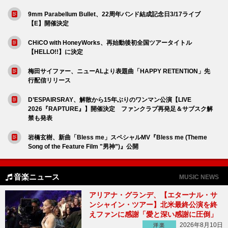
9mm Parabellum Bullet、22周年バンド結成記念日3/17ライブ
【E】開催決定
CHiCO with HoneyWorks、再始動後初全国ツアータイトル
【HELLO!!】に決定
梅田サイファー、ニューALより表題曲「HAPPY RETENTION」先
行配信リリース
D’ESPAIRSRAY、解散から15年ぶりのワンマン公演【LIVE
2026『RAPTURE』】開催決定 ファンクラブ再発足＆サブスク解
禁も発表
岩橋玄樹、新曲「Bless me」スペシャルMV『Bless me (Theme
Song of the Feature Film "男神”)』公開
音楽ニュース
MUSIC NEWS
アリアナ・グランデ、【エターナル・サ
ンシャイン・ツアー】北米最終公演を終
えファンに感謝「愛と深い感謝に圧倒」
2026年8月10日
洋楽