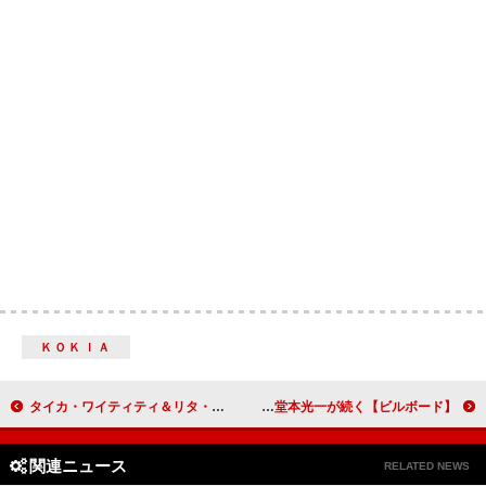
ＫＯＫＩＡ
タイカ・ワイティティ＆リタ・オラ、大失敗に終わった【ファイア・フェスティバル】を題材にしたミュージカル企画中「刺激的で奇妙で大惨事になりかねない」
【ビルボード】Snow Man「カリスマックス」2週連続のDLソング首位獲得 King Gnu／堂本光一が続く
関連ニュース
RELATED NEWS