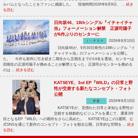
ルバムとなったことをファンに感謝した。 現地時間2026年8月9日、 …
続き
を読む
日向坂46、18thシングル『イチャイチャ
虫』フォーメーション解禁 正源司陽子
が6作ぶりのセンターに
2026年8月10日
Ｊ－ＰＯＰ
日向坂46が、9月30日発売の18thシングル『イ
チャイチャ虫』のフォーメーションを公開し
た。 今作も前作に引き続き二期生から五期生までの14名を選抜。センターは
四期生の正源司陽子が務めることが解禁となった。正源司がセンターを務める
のは …
続きを読む
KATSEYE、3rd EP『WILD』の日常と野
性が交差する新たなコンセプト・フォト
公開
2026年8月10日
洋楽
KATSEYEが、見慣れた日常と未知なる野性が
交錯する独創的なビジュアルを通じて、通算3作
目となるEP『WILD』への期待をさらに高めた。 KATSEYEはこの1週間、公
式SNSを通じて新作のコンセプト・フォトを順次公開。日常的な空間を …
続き
を読む